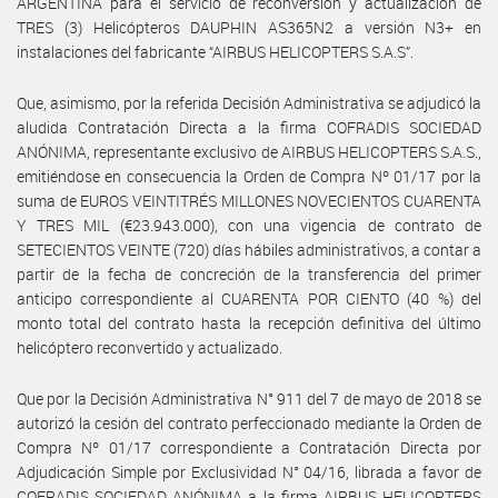
ARGENTINA para el servicio de reconversión y actualización de
TRES (3) Helicópteros DAUPHIN AS365N2 a versión N3+ en
instalaciones del fabricante “AIRBUS HELICOPTERS S.A.S”.
Que, asimismo, por la referida Decisión Administrativa se adjudicó la
aludida Contratación Directa a la firma COFRADIS SOCIEDAD
ANÓNIMA, representante exclusivo de AIRBUS HELICOPTERS S.A.S.,
emitiéndose en consecuencia la Orden de Compra Nº 01/17 por la
suma de EUROS VEINTITRÉS MILLONES NOVECIENTOS CUARENTA
Y TRES MIL (€23.943.000), con una vigencia de contrato de
SETECIENTOS VEINTE (720) días hábiles administrativos, a contar a
partir de la fecha de concreción de la transferencia del primer
anticipo correspondiente al CUARENTA POR CIENTO (40 %) del
monto total del contrato hasta la recepción definitiva del último
helicóptero reconvertido y actualizado.
Que por la Decisión Administrativa N° 911 del 7 de mayo de 2018 se
autorizó la cesión del contrato perfeccionado mediante la Orden de
Compra Nº 01/17 correspondiente a Contratación Directa por
Adjudicación Simple por Exclusividad N° 04/16, librada a favor de
COFRADIS SOCIEDAD ANÓNIMA a la firma AIRBUS HELICOPTERS