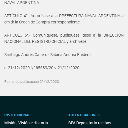
NAVAL ARGENTINA.
ARTÍCULO 4°.- Autorízase a la PREFECTURA NAVAL ARGENTINA a
emitir la Orden de Compra correspondiente.
ARTÍCULO 5°.- Comuníquese, publíquese, dese a la DIRECCIÓN
NACIONAL DEL REGISTRO OFICIAL y archívese.
Santiago Andrés Cafiero - Sabina Andrea Frederic
e. 21/12/2020 N° 65689/20 v. 21/12/2020
Fecha de publicación 21/12/2020
INSTITUCIONAL
AUTENTICACIONES
Misión, Visión e Historia
BFA Repositorio recibos