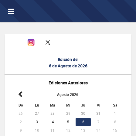
Toggle
navigation
Edición del
6 de Agosto de 2026
Ediciones Anteriores
Agosto 2026
Do
Lu
Ma
Mi
Ju
Vi
Sa
26
27
28
29
30
31
1
2
3
4
5
6
7
8
9
10
11
12
13
14
15