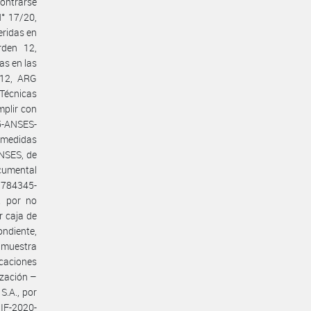
contrarse
° 17/20,
eridas en
rden 12,
as en las
 12, ARG
 Técnicas
plir con
5-ANSES-
 medidas
NSES, de
cumental
63784345-
. por no
r caja de
ondiente,
 muestra
icaciones
zación –
S.A., por
 IF-2020-