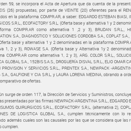
den 59, se incorpora el Acta de Apertura que da cuenta de la presen
EIS (26) propuestas, por parte de VEINTE (20) oferentes para el RE
ados en la plataforma COMPR.AR, a saber: EDGARDO ESTEBAN BIASI,
COS S.R.L., ECOFACTORY S.R.L. (Oferta base y alternativa 1 y 2 denom
aforma COMPR.AR como alternativa 1 ,2 y 3), BRUDAN S.R.L., 
TION S.A., DIAGNOSTICO Y SOLUCIONES CORDOBA S.A., COPLAT S.A.,
Oferta base y alternativa 1 y 2 denominadas en la plataforma COMPR
iva 1, 2 y 3), ROWASE S.A. (Oferta base y Alternativa 1y 2 denomina
rma COMPR.AR como alternativa 1, 2 y 3), ARG. COLOR S.R.L., SOLUC
CA GLOBAL S.A., 152BIS S.A.S., DROGUERÍA DISVAL S.R.L., ELIO OMAR C
 PROVISION Y SERVICIOS S.R.L., PRENTEX S.A., NEWPACK -ARGENTINA
 S.A., GALFIONE Y CIA S.R.L. y LAURA LORENA MEDINA, obrando a orde
omparativo de ofertas.
n surge de orden 117, la Dirección de Servicios y Suministros, concluye
rtas presentadas por las firmas NEWPACK-ARGENTINA S.R.L., EDGARDO
NSUMOS QUIRURGICOS S.R.L., ECOFACTORY S.R.L. (alternativa 2), COPLA
NES DE LOGISTICA GLOBAL S.A., cumplen técnicamente con lo req
do además cuales son las causales por las que se considera que las 
o cumplen.