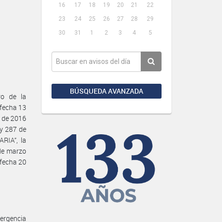
16
17
18
19
20
21
22
23
24
25
26
27
28
29
30
31
1
2
3
4
5
BÚSQUEDA AVANZADA
ro de la
fecha 13
e de 2016
 y 287 de
RIA”, la
de marzo
 fecha 20
ergencia