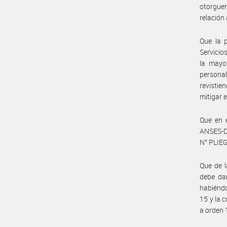
otorguen
relación
Que la p
Servicio
la mayo
persona
revistie
mitigar 
Que en e
ANSES-DS
N° PLIE
Que de l
debe da
habiénd
15 y la 
a orden 