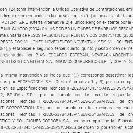
den 124 toma intervención la Unidad Operativa de Contrataciones, emi
ndiente recomendación, en la que se aconseja “(…) adjudicar la oferta p
ACTORY S.R.L. (Oferta Alternativa 2) el único Renglón existente por la
E MIL CUATRO (9004) CAJAS POR 50 UNIDADES DE BARBIJOS DESCA
suma unitaria de PESOS TRESCIENTOS TREINTA Y DOS CON 75/100 ($332,
de PESOS DOS MILLONES NOVECIENTOS NOVENTA Y SEIS MIL OCHENT
081), y establecer el segundo, tercer, cuarto, quinto y sexto orden de mér
s presentadas por BIASI EDGARDO ESTEBAN, NEWPACK-ARGENTINA 
NES LOGISTICA GLOBAL S.A., INSUMOS QUIRURGICOS S.R.L y COPLAT S.A
a misma intervención se indica que, “(…) corresponde desestimar las
adas por ECOFACTORY S.A. (Oferta Alternativa 1 y 3), por no cumpli
do en las Especificaciones Técnicas IF-2020-63784345-ANSES-DSYS#A
12, BRUDAN S.R.L. por no cumplir con las medidas requeridas
icaciones Técnicas IF-2020-63784345-ANSES-DSYS#ANSES, de o
T CORPORATION S.A., por no cumplir con las medidas requerida
icaciones Técnicas IF-2020-63784345-ANSES-DSYS#ANSES, de o
TICO Y SOLUCIONES CORDOBA S.A., por no cumplir con las Especifi
 IF-2020-63784345-ANSES-DSYS#ANSES, de orden 12, por error en la cot