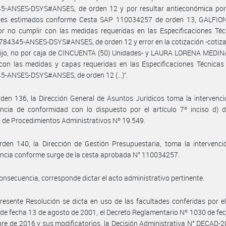
5-ANSES-DSYS#ANSES, de orden 12 y por resultar antieconómica por
ores estimados conforme Cesta SAP 110034257 de orden 13, GALFIO
por no cumplir con las medidas requeridas en las Especificaciones Téc
84345-ANSES-DSYS#ANSES, de orden 12 y error en la cotización -cotiza
bijo, no por caja de CINCUENTA (50) Unidades- y LAURA LORENA MEDINA
con las medidas y capas requeridas en las Especificaciones Técnicas
5-ANSES-DSYS#ANSES, de orden 12 (…)”.
den 136, la Dirección General de Asuntos Jurídicos toma la intervenc
ncia de conformidad con lo dispuesto por el artículo 7º inciso d) d
 de Procedimientos Administrativos Nº 19.549.
den 140, la Dirección de Gestión Presupuestaria, toma la intervenci
ncia conforme surge de la cesta aprobada N° 110034257.
onsecuencia, corresponde dictar el acto administrativo pertinente.
resente Resolución se dicta en uso de las facultades conferidas por e
de fecha 13 de agosto de 2001, el Decreto Reglamentario Nº 1030 de fe
re de 2016 y sus modificatorios, la Decisión Administrativa N° DECAD-