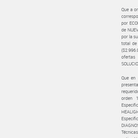
Que a or
correspo
por ECOF
de NUEV
por la 
total 
($2.996.
oferta
SOLUCIO
Que en l
present
requeri
orden 
Especif
HEALIGH
Especif
DIAGNOS
Técnicas