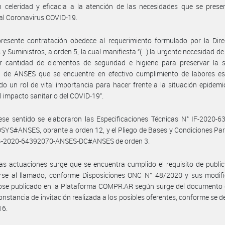
 celeridad y eficacia a la atención de las necesidades que se prese
 al Coronavirus COVID-19.
resente contratación obedece al requerimiento formulado por la Dire
s y Suministros, a orden 5, la cual manifiesta “(…) la urgente necesidad de
r cantidad de elementos de seguridad e higiene para preservar la s
l de ANSES que se encuentre en efectivo cumplimiento de labores ese
ndo un rol de vital importancia para hacer frente a la situación epidemi
el impacto sanitario del COVID-19”.
se sentido se elaboraron las Especificaciones Técnicas N° IF-2020-6
YS#ANSES, obrante a orden 12, y el Pliego de Bases y Condiciones Par
G-2020-64392070-ANSES-DC#ANSES de orden 3.
as actuaciones surge que se encuentra cumplido el requisito de publi
rse al llamado, conforme Disposiciones ONC N° 48/2020 y sus modific
ose publicado en la Plataforma COMPR.AR según surge del documento 
constancia de invitación realizada a los posibles oferentes, conforme se 
16.