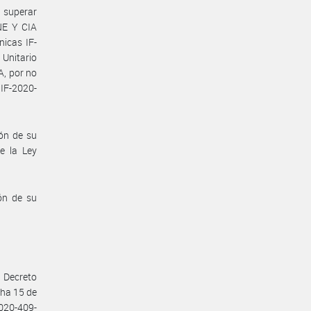
 superar
NE Y CIA
nicas IF-
 Unitario
, por no
 IF-2020-
ión de su
e la Ley
ón de su
l Decreto
cha 15 de
2020-409-