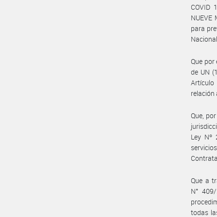
COVID 1
NUEVE M
para pre
Nacional
Que por 
de UN (1
Artículo
relación
Que, por
jurisdic
Ley Nº 2
servicio
Contrata
Que a t
N° 409/
procedim
todas la