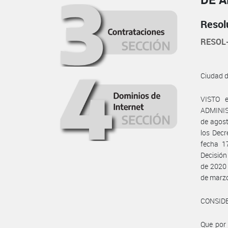
Resol
RESOL
Ciudad 
VISTO e
ADMINIS
de agost
los Decr
fecha 1
Decisió
de 2020 
de marzo
CONSID
Que por 