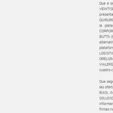
Que a or
VEINTIS
present
QUIRURGI
la plat
CORPORA
BUTTA (
alternat
platafo
LOGISTI
ORELION
VIALERG
cuadro c
Que segú
las ofe
BIASI, I
SOLUCIO
informan
firmas n