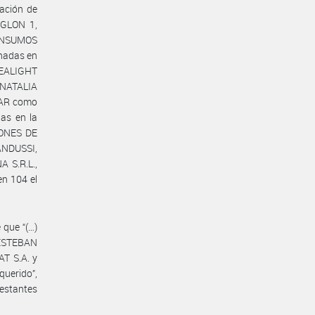
tación de
NGLON 1,
 INSUMOS
inadas en
HEALIGHT
 NATALIA
.AR como
das en la
IONES DE
ANDUSSI,
 S.R.L.,
n 104 el
 que “(…)
 ESTEBAN
T S.A. y
uerido”,
restantes