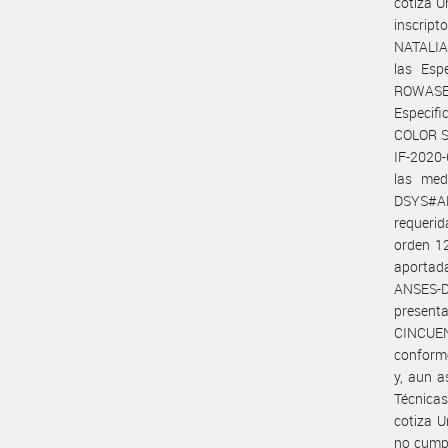
cotiza U
inscrip
NATALIA 
las Esp
ROWASE S
Especif
COLOR S.
IF-2020
las med
DSYS#AN
requeri
orden 1
aportada
ANSES-D
presenta
CINCUENT
conform
y, aun a
Técnicas
cotiza U
no cumpl