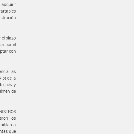
adquirir
artables
istración
 el plazo
da por el
optar con
ncia, las
 b) de la
bienes y
égimen de
INISTROS
eron los
bilitan a
entas que