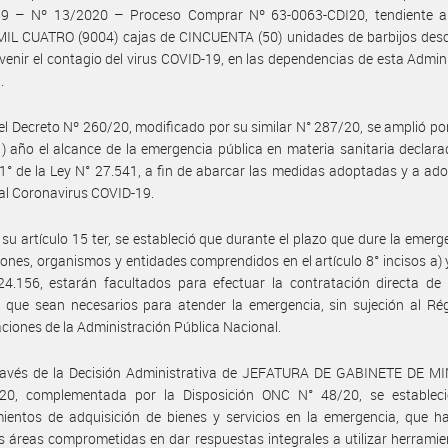
9 – Nº 13/2020 – Proceso Comprar Nº 63-0063-CDI20, tendiente a 
IL CUATRO (9004) cajas de CINCUENTA (50) unidades de barbijos desc
venir el contagio del virus COVID-19, en las dependencias de esta Admin
.
el Decreto Nº 260/20, modificado por su similar N° 287/20, se amplió por
) año el alcance de la emergencia pública en materia sanitaria declara
 1° de la Ley N° 27.541, a fin de abarcar las medidas adoptadas y a ad
 al Coronavirus COVID-19.
 su artículo 15 ter, se estableció que durante el plazo que dure la emerge
ciones, organismos y entidades comprendidos en el artículo 8° incisos a) y
4.156, estarán facultados para efectuar la contratación directa de 
s que sean necesarios para atender la emergencia, sin sujeción al R
ciones de la Administración Pública Nacional.
ravés de la Decisión Administrativa de JEFATURA DE GABINETE DE M
20, complementada por la Disposición ONC N° 48/20, se estableci
ientos de adquisición de bienes y servicios en la emergencia, que ha
s áreas comprometidas en dar respuestas integrales a utilizar herrami