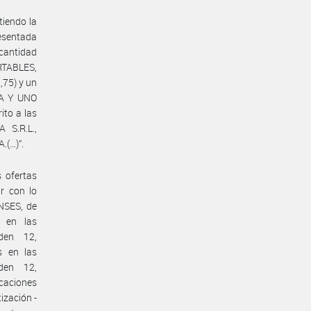
tiendo la
resentada
 cantidad
RTABLES,
75) y un
A Y UNO
ito a las
S.R.L.,
.(…)”.
 ofertas
r con lo
NSES, de
 en las
rden 12,
s en las
rden 12,
caciones
ización -