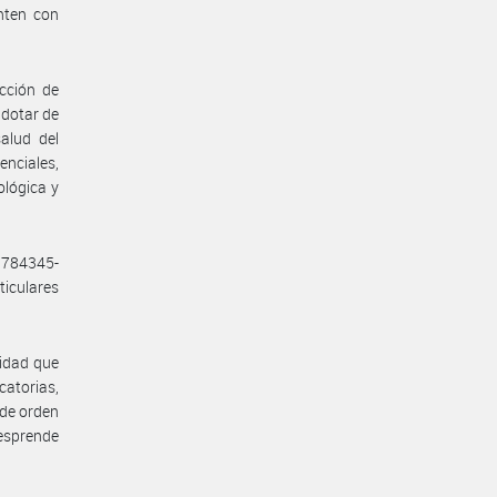
nten con
cción de
 dotar de
alud del
nciales,
ológica y
3784345-
ticulares
cidad que
atorias,
de orden
desprende