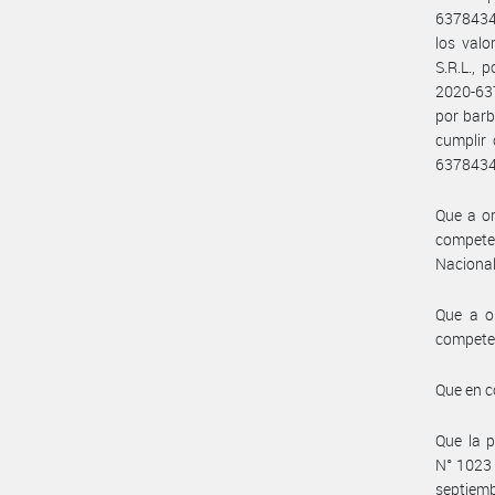
6378434
los val
S.R.L., 
2020-637
por bar
cumplir 
6378434
Que a or
compete
Nacional
Que a or
compete
Que en c
Que la p
N° 1023 
septiemb