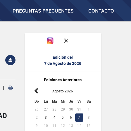
PREGUNTAS FRECUENTES
CONTACTO
Edición del
7 de Agosto de 2026
Ediciones Anteriores
|
Agosto 2026
Do
Lu
Ma
Mi
Ju
Vi
Sa
26
27
28
29
30
31
1
AD
2
3
4
5
6
7
8
9
10
11
12
13
14
15