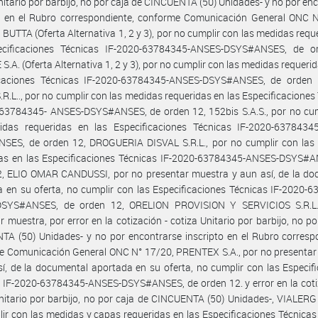
nitario por barbijo, no por caja de CINCUENTA (50) Unidades- y no por en
to en el Rubro correspondiente, conforme Comunicación General ONC N
BUTTA (Oferta Alternativa 1, 2 y 3), por no cumplir con las medidas requ
ecificaciones Técnicas IF-2020-63784345-ANSES-DSYS#ANSES, de o
.A. (Oferta Alternativa 1, 2 y 3), por no cumplir con las medidas requerid
icaciones Técnicas IF-2020-63784345-ANSES-DSYS#ANSES, de orden
R.L.., por no cumplir con las medidas requeridas en las Especificaciones
-63784345- ANSES-DSYS#ANSES, de orden 12, 152bis S.A.S., por no cum
idas requeridas en las Especificaciones Técnicas IF-2020-6378434
SES, de orden 12, DROGUERIA DISVAL S.R.L., por no cumplir con las
das en las Especificaciones Técnicas IF-2020-63784345-ANSES-DSYS#A
2, ELIO OMAR CANDUSSI, por no presentar muestra y aun así, de la do
 en su oferta, no cumplir con las Especificaciones Técnicas IF-2020-
SYS#ANSES, de orden 12, ORELION PROVISION Y SERVICIOS S.R.L
r muestra, por error en la cotización - cotiza Unitario por barbijo, no po
A (50) Unidades- y no por encontrarse inscripto en el Rubro corresp
e Comunicación General ONC N° 17/20, PRENTEX S.A., por no presentar
sí, de la documental aportada en su oferta, no cumplir con las Especif
 IF-2020-63784345-ANSES-DSYS#ANSES, de orden 12. y error en la coti
nitario por barbijo, no por caja de CINCUENTA (50) Unidades-, VIALERG 
ir con las medidas y capas requeridas en las Especificaciones Técnicas