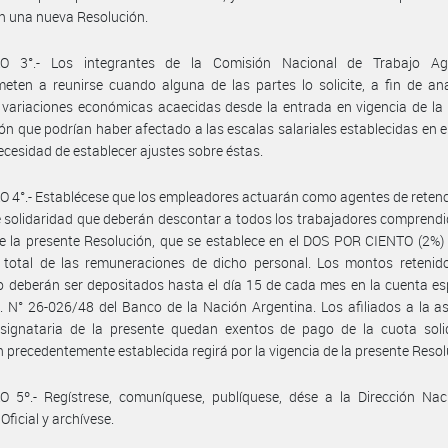
en una nueva Resolución.
O 3°.- Los integrantes de la Comisión Nacional de Trabajo Ag
ten a reunirse cuando alguna de las partes lo solicite, a fin de ana
 variaciones económicas acaecidas desde la entrada en vigencia de la
ón que podrían haber afectado a las escalas salariales establecidas en el
 necesidad de establecer ajustes sobre éstas.
 4°.- Establécese que los empleadores actuarán como agentes de retenc
 solidaridad que deberán descontar a todos los trabajadores comprendi
 la presente Resolución, que se establece en el DOS POR CIENTO (2%)
 total de las remuneraciones de dicho personal. Los montos retenido
 deberán ser depositados hasta el día 15 de cada mes en la cuenta es
E. N° 26-026/48 del Banco de la Nación Argentina. Los afiliados a la a
 signataria de la presente quedan exentos de pago de la cuota solid
n precedentemente establecida regirá por la vigencia de la presente Resol
 5º.- Regístrese, comuníquese, publíquese, dése a la Dirección Naci
Oficial y archívese.