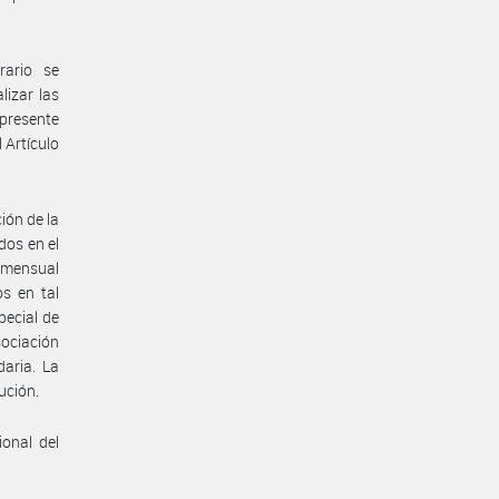
rario se
lizar las
 presente
 Artículo
ión de la
dos en el
 mensual
s en tal
pecial de
sociación
aria. La
ución.
onal del