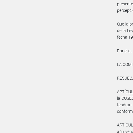
presente
percepci
Que la p
de la Le
fecha 19
Por ello,
LA COM
RESUELV
ARTÍCULO
la COSEC
tendrán 
conforme
ARTÍCULO
aún venc