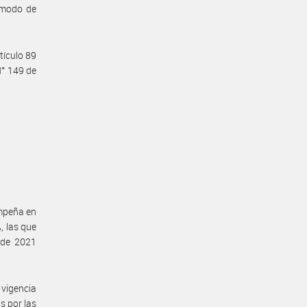
y modo de
tículo 89
N° 149 de
empeña en
 las que
 de 2021
vigencia
s por las