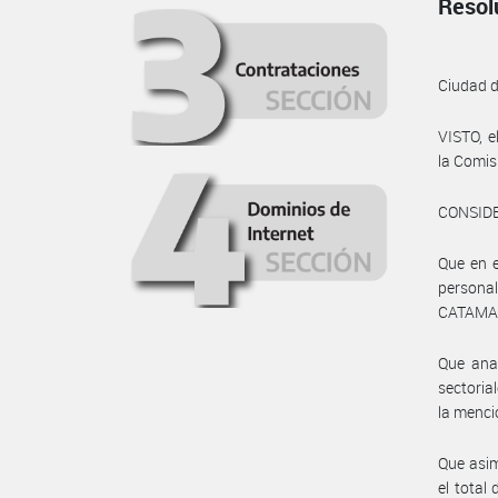
Resol
Ciudad 
VISTO, 
la Comis
CONSID
Que en e
persona
CATAMAR
Que anal
sectoria
la menci
Que asim
el total