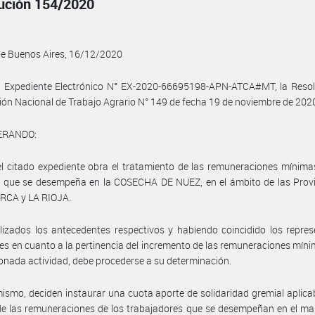
ución 154/2020
de Buenos Aires, 16/12/2020
el Expediente Electrónico N° EX-2020-66695198-APN-ATCA#MT, la Resol
ión Nacional de Trabajo Agrario N° 149 de fecha 19 de noviembre de 2020
ERANDO:
l citado expediente obra el tratamiento de las remuneraciones mínima
l que se desempeña en la COSECHA DE NUEZ, en el ámbito de las Provi
CA y LA RIOJA.
izados los antecedentes respectivos y habiendo coincidido los repre
les en cuanto a la pertinencia del incremento de las remuneraciones mín
onada actividad, debe procederse a su determinación.
ismo, deciden instaurar una cuota aporte de solidaridad gremial aplica
 de las remuneraciones de los trabajadores que se desempeñan en el ma