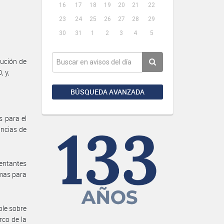
16
17
18
19
20
21
22
23
24
25
26
27
28
29
30
31
1
2
3
4
5
ución de
, y,
BÚSQUEDA AVANZADA
s para el
ncias de
sentantes
imas para
ble sobre
rco de la