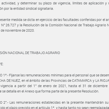
 actividad, y determinar su plazo de vigencia, límites de aplicación 
ón por la entidad sindical signataria.
resente medida se dicta en ejercicio de las facultades conferidas por el ar
y N° 26.727 y la Resolución de la Comisión Nacional de Trabajo Agrario 
 de noviembre de 2020.
ISIÓN NACIONAL DE TRABAJO AGRARIO
E:
 1º.- Fíjanse las remuneraciones mínimas para el personal que se des
HA DE NUEZ, en el ámbito de las Provincias de CATAMARCA y LA RIOJA,
vigencia a partir del 1° de enero de 2021, hasta el 31 de diciembre
 se detalla en el Anexo que forma parte de la presente Resolución.
 2°.- Las remuneraciones establecidas en la presente mantendrán su 
ido el plazo previsto en el artículo 1º, y hasta tanto no sean reemplazada