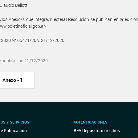
Claudio Bellotti
/los Anexo/s que integra/n este(a) Resolución se publican en la edició
w.boletinoficial.gob.ar-
2/2020 N° 65471/20 v. 21/12/2020
e publicación 21/12/2020
Anexo - 1
OS Y SERVICIOS
AUTENTICACIONES
de Publicación
BFA Repositorio recibos