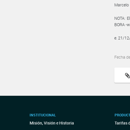
Marcelo 
NOTA: El
BORA -ww
e. 21/1
Fecha d
INSTITUCIONAL
PRODUCT
Misión, Visión e Historia
Tarifas 