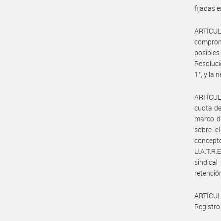
fijadas 
ARTÍCUL
comprome
posibles
Resoluci
1°, y la
ARTÍCULO
cuota de
marco de
sobre el
concepto
U.A.T.R.
sindical
retenció
ARTÍCULO
Registro 