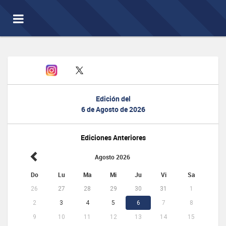
Toggle
navigation
Edición del
6 de Agosto de 2026
Ediciones Anteriores
Agosto 2026
Do
Lu
Ma
Mi
Ju
Vi
Sa
26
27
28
29
30
31
1
2
3
4
5
6
7
8
9
10
11
12
13
14
15