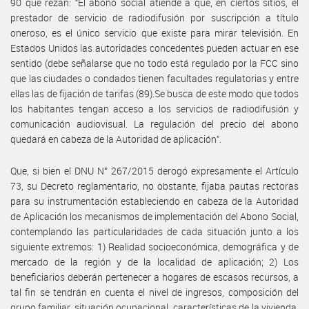
90 que rezan: “El abono social atiende a que, en ciertos sitios, el
prestador de servicio de radiodifusión por suscripción a título
oneroso, es el único servicio que existe para mirar televisión. En
Estados Unidos las autoridades concedentes pueden actuar en ese
sentido (debe señalarse que no todo está regulado por la FCC sino
que las ciudades o condados tienen facultades regulatorias y entre
ellas las de fijación de tarifas (89).Se busca de este modo que todos
los habitantes tengan acceso a los servicios de radiodifusión y
comunicación audiovisual. La regulación del precio del abono
quedará en cabeza de la Autoridad de aplicación”.
Que, si bien el DNU N° 267/2015 derogó expresamente el Artículo
73, su Decreto reglamentario, no obstante, fijaba pautas rectoras
para su instrumentación estableciendo en cabeza de la Autoridad
de Aplicación los mecanismos de implementación del Abono Social,
contemplando las particularidades de cada situación junto a los
siguiente extremos: 1) Realidad socioeconómica, demográfica y de
mercado de la región y de la localidad de aplicación; 2) Los
beneficiarios deberán pertenecer a hogares de escasos recursos, a
tal fin se tendrán en cuenta el nivel de ingresos, composición del
grupo familiar, situación ocupacional, características de la vivienda,