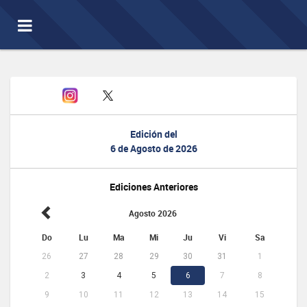
Toggle
navigation
Edición del
6 de Agosto de 2026
Ediciones Anteriores
Agosto 2026
Do
Lu
Ma
Mi
Ju
Vi
Sa
26
27
28
29
30
31
1
2
3
4
5
6
7
8
9
10
11
12
13
14
15