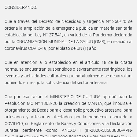
CONSIDERANDO:
Que a través del Decreto de Necesidad y Urgencia Nº 260/20 se
ordena la ampliación de la emergencia pública en materia sanitaria
establecida por Ley N° 27.541, en virtud de la Pandemia declarada
por la ORGANIZACIÓN MUNDIAL DE LA SALUD (OMS), en relación al
coronavirus COVID-19, por el plazo de UN (1) año.
Que en atención a lo establecido en el artículo 18 de la citada
norma, se encuentran suspendidos o severamente restringidos, los
eventos y actividades culturales que habitualmente se desarrollan,
poniendo en riesgo la subsistencia del sector artesanal.
Que por esa razón el MINISTERIO DE CULTURA aprobó bajo la
Resolución MC Nº 1363/20 la creación de MANTA, que impulsa el
otorgamiento de Becas para el desarrollo productivo artesanal para
artesanos y artesanas afectados por la pandemia asociada a
COVID-19, su Reglamento de Bases y Condiciones y la Declaración
Jurada pertinente -como ANEXO I (IF-2020-58583800-APN-
DNICUL#MC) y ANEXO II (IF-2020-58637194-APN-DNICUL#MC), y el