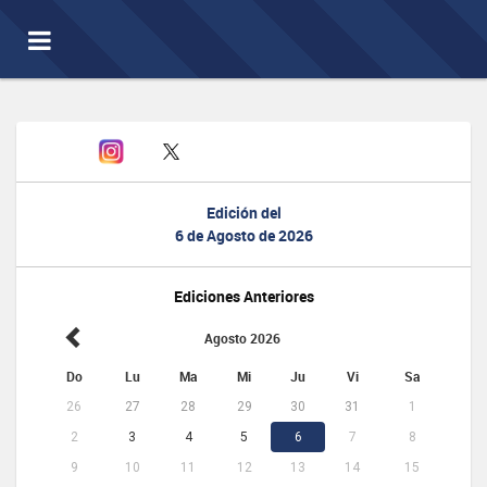
Toggle
navigation
Edición del
6 de Agosto de 2026
Ediciones Anteriores
Agosto 2026
Do
Lu
Ma
Mi
Ju
Vi
Sa
26
27
28
29
30
31
1
2
3
4
5
6
7
8
9
10
11
12
13
14
15