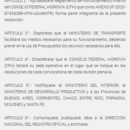
ARTÍCULO 2°.- Apruébase el Reglamento de Funcionamiento Interno
del CONSEJO FEDERAL HIDROVÍA (CFH) que como ANEXO (IF-2020-
87434288-APN-UGA#MTR) forma parte integrante de la presente
resolución.
ARTICULO 3°.- Dispónese que el MINISTERIO DE TRANSPORTE
facilitará los medios necesarios para su funcionamiento, debiendo
prever en la Ley de Presupuesto los recursos necesarios para ello.
ARTÍCULO 4°.- Establécese que el CONSEJO FEDERAL HIDROVÍA
(CFH) tendrá su sede operativa en el lugar que se indique en las
resoluciones de cada convocatoria de cada reunión plenaria.
ARTICULO 5°.- Notifíquese al MINISTERIO DEL INTERIOR, al
MINISTERIO DE DESARROLLO PRODUCTIVO y a las Provincias de
BUENOS AIRES, CORRIENTES, CHACO, ENTRE RÍOS, FORMOSA,
MISIONES y SANTA FE.
ARTICULO 6°.- Comuníquese, publíquese, dése a la DIRECCIÓN
NACIONAL DEL REGISTRO OFICIAL y archívese.