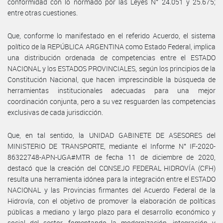
conformidad con lo normado por las Leyes N° 24.051 y 25.675;
entre otras cuestiones.
Que, conforme lo manifestado en el referido Acuerdo, el sistema
político de la REPÚBLICA ARGENTINA como Estado Federal, implica
una distribución ordenada de competencias entre el ESTADO
NACIONAL y los ESTADOS PROVINCIALES, según los principios de la
Constitución Nacional, que hacen imprescindible la búsqueda de
herramientas institucionales adecuadas para una mejor
coordinación conjunta, pero a su vez resguarden las competencias
exclusivas de cada jurisdicción.
Que, en tal sentido, la UNIDAD GABINETE DE ASESORES del
MINISTERIO DE TRANSPORTE, mediante el Informe N° IF-2020-
86322748-APN-UGA#MTR de fecha 11 de diciembre de 2020,
destacó que la creación del CONSEJO FEDERAL HIDROVÍA (CFH)
resulta una herramienta idónea para la integración entre el ESTADO
NACIONAL y las Provincias firmantes del Acuerdo Federal de la
Hidrovía, con el objetivo de promover la elaboración de políticas
públicas a mediano y largo plazo para el desarrollo económico y
social del sector, fomentando la modernización, integración y