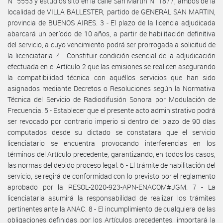
N° 5553 y estudios sito en la calle San Martín N° 1877, ambos de la
localidad de VILLA BALLESTER, partido de GENERAL SAN MARTIN,
provincia de BUENOS AIRES. 3 - El plazo de la licencia adjudicada
abarcará un período de 10 años, a partir de habilitación definitiva
del servicio, a cuyo vencimiento podrá ser prorrogada a solicitud de
la licenciataria. 4 - Constituir condición esencial de la adjudicación
efectuada en el Artículo 2 que las emisiones se realicen asegurando
la compatibilidad técnica con aquéllos servicios que han sido
asignados mediante Decretos o Resoluciones según la Normativa
Técnica del Servicio de Radiodifusión Sonora por Modulación de
Frecuencia. 5 - Establecer que el presente acto administrativo podrá
ser revocado por contrario imperio si dentro del plazo de 90 días
computados desde su dictado se constatara que el servicio
licenciatario se encuentra provocando interferencias en los
términos del Artículo precedente, garantizando, en todos los casos,
las normas del debido proceso legal. 6 - El trámite de habilitación del
servicio, se regirá de conformidad con lo previsto por el reglamento
aprobado por la RESOL-2020-923-APN-ENACOM#JGM. 7 - La
licenciataria asumirá la responsabilidad de realizar los trámites
pertinentes ante la ANAC. 8 - El incumplimiento de cualquiera de las
obligaciones definidas por los Artículos precedentes, importará la