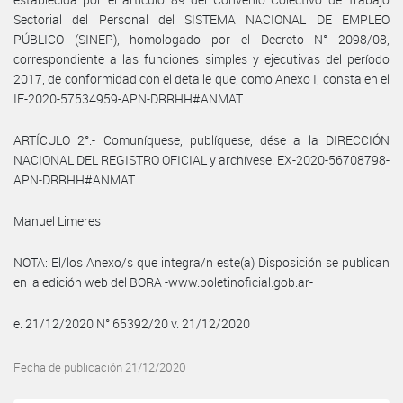
Sectorial del Personal del SISTEMA NACIONAL DE EMPLEO
PÚBLICO (SINEP), homologado por el Decreto N° 2098/08,
correspondiente a las funciones simples y ejecutivas del período
2017, de conformidad con el detalle que, como Anexo I, consta en el
IF-2020-57534959-APN-DRRHH#ANMAT
ARTÍCULO 2°.- Comuníquese, publíquese, dése a la DIRECCIÓN
NACIONAL DEL REGISTRO OFICIAL y archívese. EX-2020-56708798-
APN-DRRHH#ANMAT
Manuel Limeres
NOTA: El/los Anexo/s que integra/n este(a) Disposición se publican
en la edición web del BORA -www.boletinoficial.gob.ar-
e. 21/12/2020 N° 65392/20 v. 21/12/2020
Fecha de publicación 21/12/2020