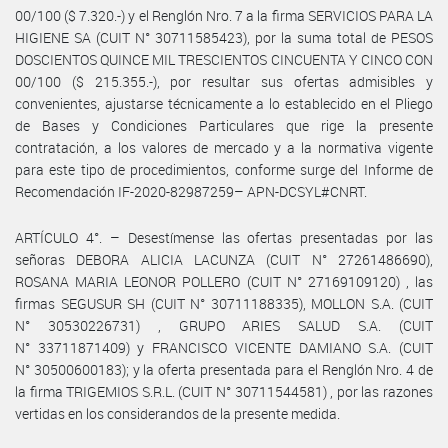
00/100 ($ 7.320.-) y el Renglón Nro. 7 a la firma SERVICIOS PARA LA
HIGIENE SA (CUIT N° 30711585423), por la suma total de PESOS
DOSCIENTOS QUINCE MIL TRESCIENTOS CINCUENTA Y CINCO CON
00/100 ($ 215.355.-), por resultar sus ofertas admisibles y
convenientes, ajustarse técnicamente a lo establecido en el Pliego
de Bases y Condiciones Particulares que rige la presente
contratación, a los valores de mercado y a la normativa vigente
para este tipo de procedimientos, conforme surge del Informe de
Recomendación IF-2020-82987259– APN-DCSYL#CNRT.
ARTÍCULO 4°. – Desestímense las ofertas presentadas por las
señoras DEBORA ALICIA LACUNZA (CUIT N° 27261486690),
ROSANA MARIA LEONOR POLLERO (CUIT N° 27169109120) , las
firmas SEGUSUR SH (CUIT N° 30711188335), MOLLON S.A. (CUIT
N° 30530226731) , GRUPO ARIES SALUD S.A. (CUIT
N° 33711871409) y FRANCISCO VICENTE DAMIANO S.A. (CUIT
N° 30500600183); y la oferta presentada para el Renglón Nro. 4 de
la firma TRIGEMIOS S.R.L. (CUIT N° 30711544581) , por las razones
vertidas en los considerandos de la presente medida.