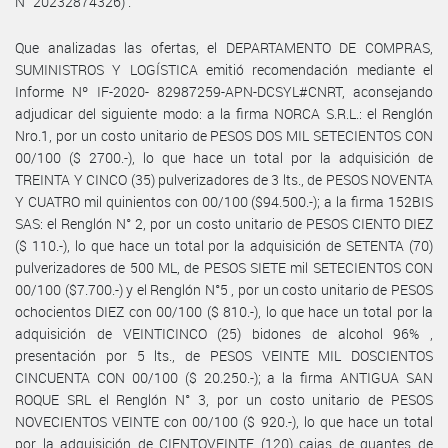
N° 20232874326) .
Que analizadas las ofertas, el DEPARTAMENTO DE COMPRAS,
SUMINISTROS Y LOGÍSTICA emitió recomendación mediante el
Informe Nº IF-2020- 82987259-APN-DCSYL#CNRT, aconsejando
adjudicar del siguiente modo: a la firma NORCA S.R.L.: el Renglón
Nro.1, por un costo unitario de PESOS DOS MIL SETECIENTOS CON
00/100 ($ 2700.-), lo que hace un total por la adquisición de
TREINTA Y CINCO (35) pulverizadores de 3 lts., de PESOS NOVENTA
Y CUATRO mil quinientos con 00/100 ($94.500.-); a la firma 152BIS
SAS: el Renglón N° 2, por un costo unitario de PESOS CIENTO DIEZ
($ 110.-), lo que hace un total por la adquisición de SETENTA (70)
pulverizadores de 500 ML, de PESOS SIETE mil SETECIENTOS CON
00/100 ($7.700.-) y el Renglón N°5 , por un costo unitario de PESOS
ochocientos DIEZ con 00/100 ($ 810.-), lo que hace un total por la
adquisición de VEINTICINCO (25) bidones de alcohol 96% ,
presentación por 5 lts., de PESOS VEINTE MIL DOSCIENTOS
CINCUENTA CON 00/100 ($ 20.250.-); a la firma ANTIGUA SAN
ROQUE SRL el Renglón N° 3, por un costo unitario de PESOS
NOVECIENTOS VEINTE con 00/100 ($ 920.-), lo que hace un total
por la adquisición de CIENTOVEINTE (120) cajas de guantes de