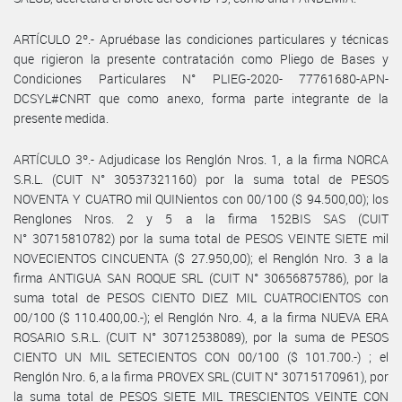
ARTÍCULO 2º.- Apruébase las condiciones particulares y técnicas
que rigieron la presente contratación como Pliego de Bases y
Condiciones Particulares N° PLIEG-2020- 77761680-APN-
DCSYL#CNRT que como anexo, forma parte integrante de la
presente medida.
ARTÍCULO 3º.- Adjudicase los Renglón Nros. 1, a la firma NORCA
S.R.L. (CUIT N° 30537321160) por la suma total de PESOS
NOVENTA Y CUATRO mil QUINientos con 00/100 ($ 94.500,00); los
Renglones Nros. 2 y 5 a la firma 152BIS SAS (CUIT
N° 30715810782) por la suma total de PESOS VEINTE SIETE mil
NOVECIENTOS CINCUENTA ($ 27.950,00); el Renglón Nro. 3 a la
firma ANTIGUA SAN ROQUE SRL (CUIT N° 30656875786), por la
suma total de PESOS CIENTO DIEZ MIL CUATROCIENTOS con
00/100 ($ 110.400,00.-); el Renglón Nro. 4, a la firma NUEVA ERA
ROSARIO S.R.L. (CUIT N° 30712538089), por la suma de PESOS
CIENTO UN MIL SETECIENTOS CON 00/100 ($ 101.700.-) ; el
Renglón Nro. 6, a la firma PROVEX SRL (CUIT N° 30715170961), por
la suma total de PESOS SIETE MIL TRESCIENTOS VEINTE CON