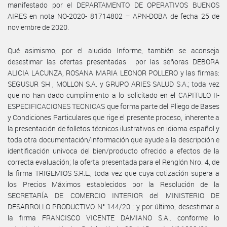
manifestado por el DEPARTAMENTO DE OPERATIVOS BUENOS
AIRES en nota NO-2020- 81714802 – APN-DOBA de fecha 25 de
noviembre de 2020.
Qué asimismo, por el aludido Informe, también se aconseja
desestimar las ofertas presentadas : por las señoras DEBORA
ALICIA LACUNZA, ROSANA MARIA LEONOR POLLERO y las firmas:
SEGUSUR SH , MOLLON S.A. y GRUPO ARIES SALUD S.A.; toda vez
que no han dado cumplimiento a lo solicitado en el CAPITULO II-
ESPECIFICACIONES TECNICAS que forma parte del Pliego de Bases
y Condiciones Particulares que rige el presente proceso, inherente a
la presentación de folletos técnicos ilustrativos en idioma español y
toda otra documentación/información que ayude a la descripción e
identificación univoca del bien/producto ofrecido a efectos de la
correcta evaluación; la oferta presentada para el Renglón Nro. 4, de
la firma TRIGEMIOS S.R.L., toda vez que cuya cotización supera a
los Precios Máximos establecidos por la Resolución de la
SECRETARÍA DE COMERCIO INTERIOR del MINISTERIO DE
DESARROLLO PRODUCTIVO N° 144/20 ; y por último, desestimar a
la firma FRANCISCO VICENTE DAMIANO S.A.. conforme lo