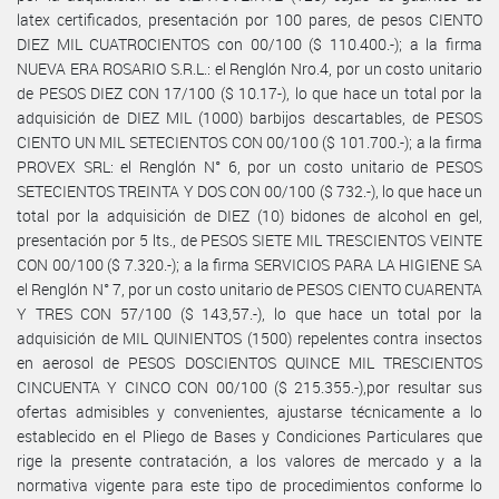
latex certificados, presentación por 100 pares, de pesos CIENTO
DIEZ MIL CUATROCIENTOS con 00/100 ($ 110.400.-); a la firma
NUEVA ERA ROSARIO S.R.L.: el Renglón Nro.4, por un costo unitario
de PESOS DIEZ CON 17/100 ($ 10.17-), lo que hace un total por la
adquisición de DIEZ MIL (1000) barbijos descartables, de PESOS
CIENTO UN MIL SETECIENTOS CON 00/100 ($ 101.700.-); a la firma
PROVEX SRL: el Renglón N° 6, por un costo unitario de PESOS
SETECIENTOS TREINTA Y DOS CON 00/100 ($ 732.-), lo que hace un
total por la adquisición de DIEZ (10) bidones de alcohol en gel,
presentación por 5 lts., de PESOS SIETE MIL TRESCIENTOS VEINTE
CON 00/100 ($ 7.320.-); a la firma SERVICIOS PARA LA HIGIENE SA
el Renglón N° 7, por un costo unitario de PESOS CIENTO CUARENTA
Y TRES CON 57/100 ($ 143,57.-), lo que hace un total por la
adquisición de MIL QUINIENTOS (1500) repelentes contra insectos
en aerosol de PESOS DOSCIENTOS QUINCE MIL TRESCIENTOS
CINCUENTA Y CINCO CON 00/100 ($ 215.355.-),por resultar sus
ofertas admisibles y convenientes, ajustarse técnicamente a lo
establecido en el Pliego de Bases y Condiciones Particulares que
rige la presente contratación, a los valores de mercado y a la
normativa vigente para este tipo de procedimientos conforme lo