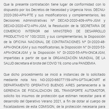
Que la presente contratación tiene lugar de conformidad con lo
dispuesto por los Decretos de Necesidad y Urgencia Nros. DECNU-
2020-260-APN-PTE y sus modificatorios y complementarios, las
Decisiones Administrativas Nº DECAD-2020-409-APN-JGM y
DECAD-2020-472-APN-JGM, la Resolución de la SECRETARIA DE
COMERCIO INTERIOR del MINISTERIO DE DESARROLLO
PRODUCTIVO N° 100/2020, y sus complementarias, la Disposición
de la OFICINA NACIONAL DE CONTRATACIONES Nº DI-2020-48-
APN-ONC#JGM y sus modificatorias, la Disposición N° DI-2020-53-
APN-ONC#JGM y la Disposición N° DI-2020-55-APN-ONC#JGM,
impartidas a partir de que la ORGANIZACIÓN MUNDIAL DE LA
SALUD decretara el brote del COVID 19, como una PANDEMIA.
Que dicho procedimiento se inició a instancias de lo solicitado
mediante nota Nro. NO-2020-66077159-APN-GFTAU#CNRT el
DEPARTAMENTO OPERATIVO BUENOS AIRES perteneciente a la
GERENCIA DE FISCALIZACION DEL TRANSPORTE AUTOMOTOR,
solicito los insumos de protección que estiman necesitar para el
desarrollo del Operativo Verano 2021, a fin de dotar al cuerpo de
fiscalizadores de esta COMISION, de la protección necesaria para