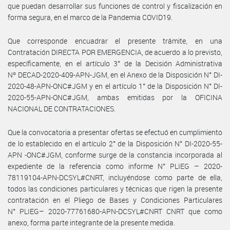
que puedan desarrollar sus funciones de control y fiscalización en
forma segura, en el marco de la Pandemia COVID19.
Que corresponde encuadrar el presente trámite, en una
Contratación DIRECTA POR EMERGENCIA, de acuerdo a lo previsto,
específicamente, en el artículo 3° de la Decisión Administrativa
Nº DECAD-2020-409-APN-JGM, en el Anexo de la Disposición N° DI-
2020-48-APN-ONC#JGM y en el artículo 1° de la Disposición N° DI-
2020-55-APN-ONC#JGM, ambas emitidas por la OFICINA
NACIONAL DE CONTRATACIONES.
Que la convocatoria a presentar ofertas se efectuó en cumplimiento
de lo establecido en el artículo 2° de la Disposición N° DI-2020-55-
APN -ONC#JGM, conforme surge de la constancia incorporada al
expediente de la referencia como informe N° PLIEG – 2020-
78119104-APN-DCSYL#CNRT, incluyéndose como parte de ella,
todos las condiciones particulares y técnicas que rigen la presente
contratación en el Pliego de Bases y Condiciones Particulares
N° PLIEG– 2020-77761680-APN-DCSYL#CNRT CNRT que como
anexo, forma parte integrante de la presente medida.