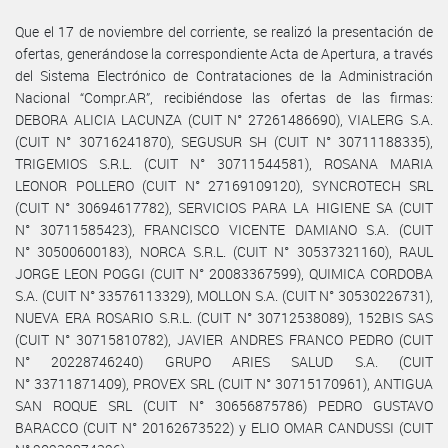
Que el 17 de noviembre del corriente, se realizó la presentación de
ofertas, generándose la correspondiente Acta de Apertura, a través
del Sistema Electrónico de Contrataciones de la Administración
Nacional “Compr.AR”, recibiéndose las ofertas de las firmas:
DEBORA ALICIA LACUNZA (CUIT N° 27261486690), VIALERG S.A.
(CUIT N° 30716241870), SEGUSUR SH (CUIT N° 30711188335),
TRIGEMIOS S.R.L. (CUIT N° 30711544581), ROSANA MARIA
LEONOR POLLERO (CUIT N° 27169109120), SYNCROTECH SRL
(CUIT N° 30694617782), SERVICIOS PARA LA HIGIENE SA (CUIT
N° 30711585423), FRANCISCO VICENTE DAMIANO S.A. (CUIT
N° 30500600183), NORCA S.R.L. (CUIT N° 30537321160), RAUL
JORGE LEON POGGI (CUIT N° 20083367599), QUIMICA CORDOBA
S.A. (CUIT N° 33576113329), MOLLON S.A. (CUIT N° 30530226731),
NUEVA ERA ROSARIO S.R.L. (CUIT N° 30712538089), 152BIS SAS
(CUIT N° 30715810782), JAVIER ANDRES FRANCO PEDRO (CUIT
N° 20228746240) GRUPO ARIES SALUD S.A. (CUIT
N° 33711871409), PROVEX SRL (CUIT N° 30715170961), ANTIGUA
SAN ROQUE SRL (CUIT N° 30656875786) PEDRO GUSTAVO
BARACCO (CUIT N° 20162673522) y ELIO OMAR CANDUSSI (CUIT