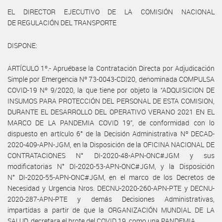
EL DIRECTOR EJECUTIVO DE LA COMISIÓN NACIONAL
DE REGULACIÓN DEL TRANSPORTE
DISPONE:
ARTÍCULO 1º.- Apruébase la Contratación Directa por Adjudicación
Simple por Emergencia Nº 73-0043-CDI20, denominada COMPULSA
COVID-19 Nº 9/2020, la que tiene por objeto la “ADQUISICION DE
INSUMOS PARA PROTECCIÓN DEL PERSONAL DE ESTA COMISION,
DURANTE EL DESARROLLO DEL OPERATIVO VERANO 2021 EN EL
MARCO DE LA PANDEMIA COVID 19”, de conformidad con lo
dispuesto en artículo 6° de la Decisión Administrativa Nº DECAD-
2020-409-APN-JGM, en la Disposición de la OFICINA NACIONAL DE
CONTRATACIONES N° DI-2020-48-APN-ONC#JGM y sus
modificatorias N° DI-2020-53-APN-ONC#JGM, y la Disposición
N° DI-2020-55-APN-ONC#JGM, en el marco de los Decretos de
Necesidad y Urgencia Nros. DECNU-2020-260-APN-PTE y DECNU-
2020-287-APN-PTE y demás Decisiones Administrativas,
impartidas a partir de que la ORGANIZACIÓN MUNDIAL DE LA
SALUD, decretara el brote del COVID 19, como una PANDEMIA.