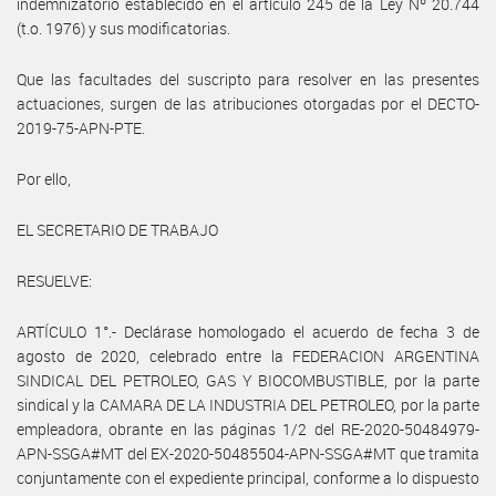
indemnizatorio establecido en el artículo 245 de la Ley Nº 20.744
(t.o. 1976) y sus modificatorias.
Que las facultades del suscripto para resolver en las presentes
actuaciones, surgen de las atribuciones otorgadas por el DECTO-
2019-75-APN-PTE.
Por ello,
EL SECRETARIO DE TRABAJO
RESUELVE:
ARTÍCULO 1°.- Declárase homologado el acuerdo de fecha 3 de
agosto de 2020, celebrado entre la FEDERACION ARGENTINA
SINDICAL DEL PETROLEO, GAS Y BIOCOMBUSTIBLE, por la parte
sindical y la CAMARA DE LA INDUSTRIA DEL PETROLEO, por la parte
empleadora, obrante en las páginas 1/2 del RE-2020-50484979-
APN-SSGA#MT del EX-2020-50485504-APN-SSGA#MT que tramita
conjuntamente con el expediente principal, conforme a lo dispuesto