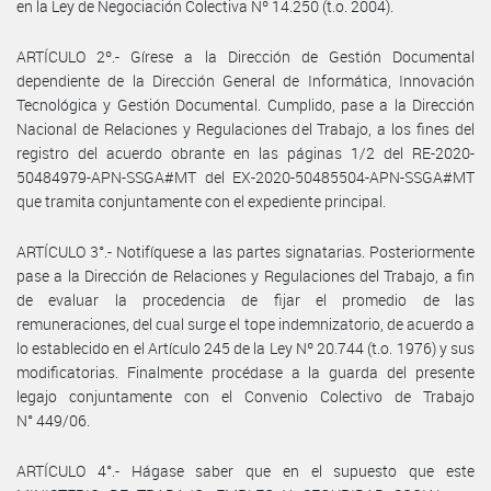
en la Ley de Negociación Colectiva Nº 14.250 (t.o. 2004).
ARTÍCULO 2º.- Gírese a la Dirección de Gestión Documental
dependiente de la Dirección General de Informática, Innovación
Tecnológica y Gestión Documental. Cumplido, pase a la Dirección
Nacional de Relaciones y Regulaciones del Trabajo, a los fines del
registro del acuerdo obrante en las páginas 1/2 del RE-2020-
50484979-APN-SSGA#MT del EX-2020-50485504-APN-SSGA#MT
que tramita conjuntamente con el expediente principal.
ARTÍCULO 3°.- Notifíquese a las partes signatarias. Posteriormente
pase a la Dirección de Relaciones y Regulaciones del Trabajo, a fin
de evaluar la procedencia de fijar el promedio de las
remuneraciones, del cual surge el tope indemnizatorio, de acuerdo a
lo establecido en el Artículo 245 de la Ley Nº 20.744 (t.o. 1976) y sus
modificatorias. Finalmente procédase a la guarda del presente
legajo conjuntamente con el Convenio Colectivo de Trabajo
N° 449/06.
ARTÍCULO 4°.- Hágase saber que en el supuesto que este