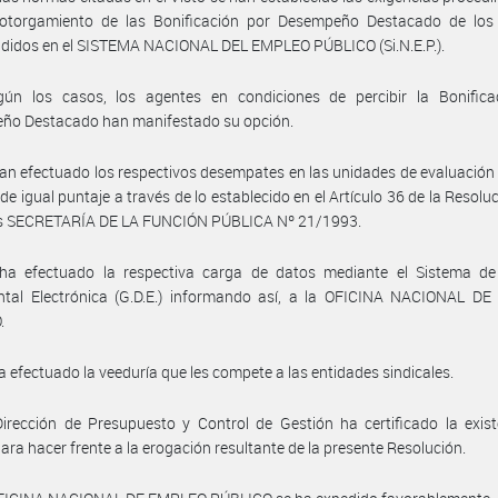
 otorgamiento de las Bonificación por Desempeño Destacado de los
didos en el SISTEMA NACIONAL DEL EMPLEO PÚBLICO (Si.N.E.P.).
gún los casos, los agentes en condiciones de percibir la Bonifica
ño Destacado han manifestado su opción.
an efectuado los respectivos desempates en las unidades de evaluación 
de igual puntaje a través de lo establecido en el Artículo 36 de la Resoluc
s SECRETARÍA DE LA FUNCIÓN PÚBLICA Nº 21/1993.
ha efectuado la respectiva carga de datos mediante el Sistema de
tal Electrónica (G.D.E.) informando así, a la OFICINA NACIONAL D
.
a efectuado la veeduría que les compete a las entidades sindicales.
irección de Presupuesto y Control de Gestión ha certificado la exis
ara hacer frente a la erogación resultante de la presente Resolución.