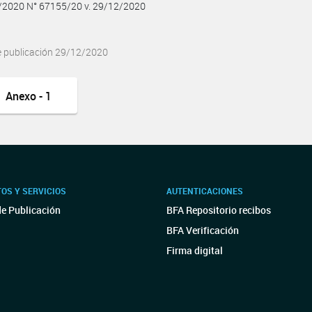
2/2020 N° 67155/20 v. 29/12/2020
e publicación 29/12/2020
Anexo - 1
OS Y SERVICIOS
AUTENTICACIONES
de Publicación
BFA Repositorio recibos
BFA Verificación
Firma digital