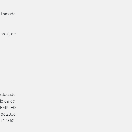
n tomado
iso u), de
estacado
lo 89 del
E EMPLEO
e de 2008
87617852-