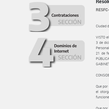
Resol
RESFC
Ciudad 
VISTO e
3 de dic
Personal
21 de f
PÚBLICA
GABINET
CONSID
Que por 
el otor
funcione
Que por 