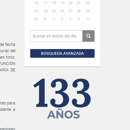
16
17
18
19
20
21
22
23
24
25
26
27
28
29
30
31
1
2
3
4
5
de fecha
orial del
BÚSQUEDA AVANZADA
es Nros.
 FUNCIÓN
TARÍA DE
ntes para
diente a
imentales