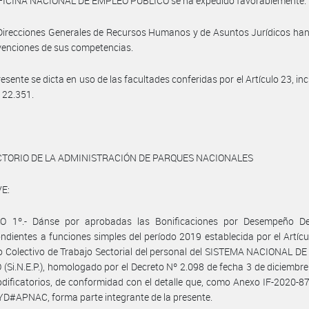
OFICINA NACIONAL DE EMPLEO PÚBLICO se ha expedido favorablemente.
Direcciones Generales de Recursos Humanos y de Asuntos Jurídicos ha
rvenciones de sus competencias.
esente se dicta en uso de las facultades conferidas por el Artículo 23, inc
º 22.351.
CTORIO DE LA ADMINISTRACIÓN DE PARQUES NACIONALES
E:
O 1º.- Dánse por aprobadas las Bonificaciones por Desempeño D
ndientes a funciones simples del período 2019 establecida por el Artícu
 Colectivo de Trabajo Sectorial del personal del SISTEMA NACIONAL D
(Si.N.E.P.), homologado por el Decreto Nº 2.098 de fecha 3 de diciembr
dificatorios, de conformidad con el detalle que, como Anexo IF-2020-
D#APNAC, forma parte integrante de la presente.