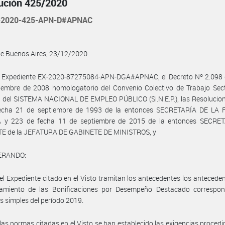
ución 425/2020
-2020-425-APN-D#APNAC
de Buenos Aires, 23/12/2020
l Expediente EX-2020-87275084-APN-DGA#APNAC, el Decreto Nº 2.098 
iembre de 2008 homologatorio del Convenio Colectivo de Trabajo Sect
 del SISTEMA NACIONAL DE EMPLEO PÚBLICO (Si.N.E.P.), las Resolucion
echa 21 de septiembre de 1993 de la entonces SECRETARÍA DE LA
 y 223 de fecha 11 de septiembre de 2015 de la entonces SECRE
E de la JEFATURA DE GABINETE DE MINISTROS, y
ERANDO:
el Expediente citado en el Visto tramitan los antecedentes los antecede
gamiento de las Bonificaciones por Desempeño Destacado correspon
s simples del período 2019.
las normas citadas en el Visto se han establecido las exigencias proced