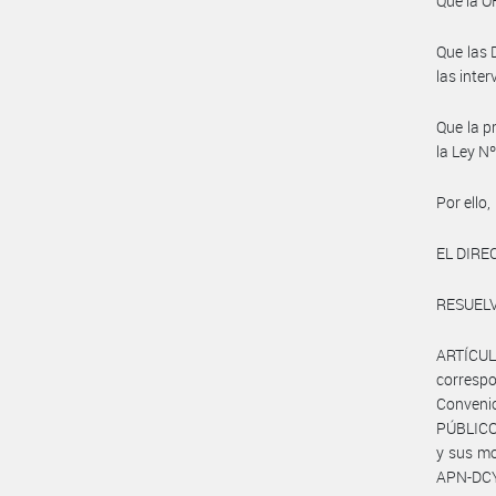
Que la 
Que las 
las inte
Que la pr
la Ley N
Por ello,
EL DIRE
RESUELV
ARTÍCUL
correspo
Convenio
PÚBLICO 
y sus mo
APN-DCY