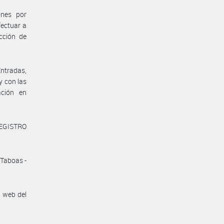
ones por
ectuar a
ección de
ntradas,
y con las
ación en
REGISTRO
 Taboas -
n web del