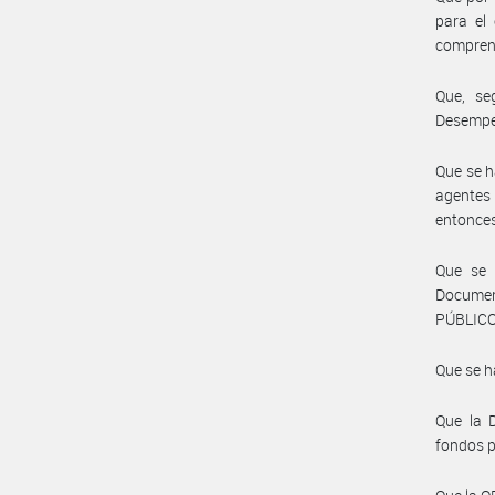
para el
compren
Que, se
Desempe
Que se h
agentes 
entonce
Que se 
Documen
PÚBLICO
Que se h
Que la D
fondos p