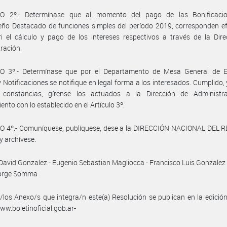
O 2º.- Determínase que al momento del pago de las Bonificaci
ño Destacado de funciones simples del período 2019, corresponden ef
ri el cálculo y pago de los intereses respectivos a través de la Dir
ración.
O 3º.- Determínase que por el Departamento de Mesa General de E
y Notificaciones se notifique en legal forma a los interesados. Cumplido, 
 constancias, gírense los actuados a la Dirección de Administr
ento con lo establecido en el Artículo 3º.
O 4º.- Comuníquese, publíquese, dese a la DIRECCIÓN NACIONAL DEL 
y archívese.
David Gonzalez - Eugenio Sebastian Magliocca - Francisco Luis Gonzalez
Jorge Somma
/los Anexo/s que integra/n este(a) Resolución se publican en la edició
w.boletinoficial.gob.ar-