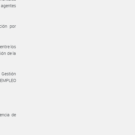
 agentes
ción por
entre los
ión de la
 Gestión
E EMPLEO
tencia de