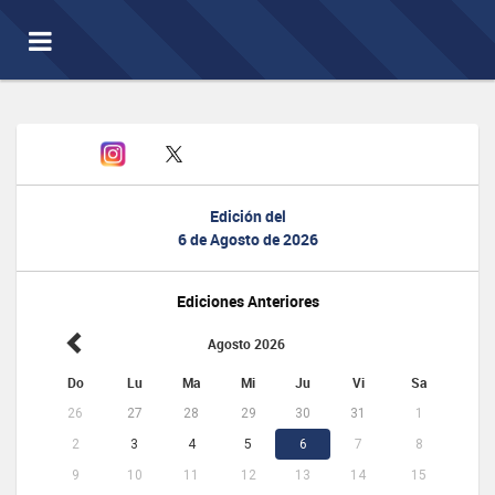
Toggle
navigation
Edición del
6 de Agosto de 2026
Ediciones Anteriores
Agosto 2026
Do
Lu
Ma
Mi
Ju
Vi
Sa
26
27
28
29
30
31
1
2
3
4
5
6
7
8
9
10
11
12
13
14
15