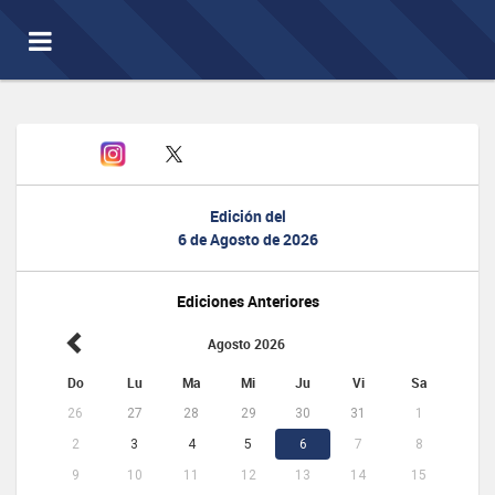
Toggle
navigation
Edición del
6 de Agosto de 2026
Ediciones Anteriores
Agosto 2026
Do
Lu
Ma
Mi
Ju
Vi
Sa
26
27
28
29
30
31
1
2
3
4
5
6
7
8
9
10
11
12
13
14
15