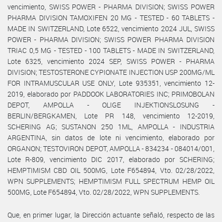
vencimiento, SWISS POWER - PHARMA DIVISION; SWISS POWER
PHARMA DIVISION TAMOXIFEN 20 MG - TESTED - 60 TABLETS -
MADE IN SWITZERLAND, Lote 6522, vencimiento 2024 JUL, SWISS
POWER - PHARMA DIVISION; SWISS POWER PHARMA DIVISION
TRIAC 0,5 MG - TESTED - 100 TABLETS - MADE IN SWITZERLAND,
Lote 6325, vencimiento 2024 SEP, SWISS POWER - PHARMA
DIVISION; TESTOSTERONE CYPIONATE INJECTION USP 200MG/ML
FOR INTRAMUSCULAR USE ONLY, Lote 935351, vencimiento 12-
2019, elaborado por PADDOOK LABORATORIES INC; PRIMOBOLAN
DEPOT, AMPOLLA - OLIGE INJEKTIONSLOSUNG -
BERLIN/BERGKAMEN, Lote PR 148, vencimiento 12-2019,
SCHERING AG; SUSTANON 250 1ML, AMPOLLA - INDUSTRIA
ARGENTINA, sin datos de lote ni vencimiento, elaborado por
ORGANON; TESTOVIRON DEPOT, AMPOLLA - 834234 - 084014/001,
Lote R-809, vencimiento DIC 2017, elaborado por SCHERING;
HEMPTIMISM CBD OIL 500MG, Lote F654894, Vto. 02/28/2022,
WPN SUPPLEMENTS; HEMPTIMISM FULL SPECTRUM HEMP OIL
500MG, Lote F654894, Vto. 02/28/2022, WPN SUPPLEMENTS.
Que, en primer lugar, la Dirección actuante señaló, respecto de las