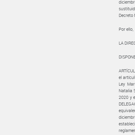
diciembr
sustitui
Decreto 
Por ello,
LA DIR
DISPONE
ARTÍCULO
el artíc
Ley Mar
Natalia 
2020 y e
DELEGA
equivale
diciembr
establec
reglamen