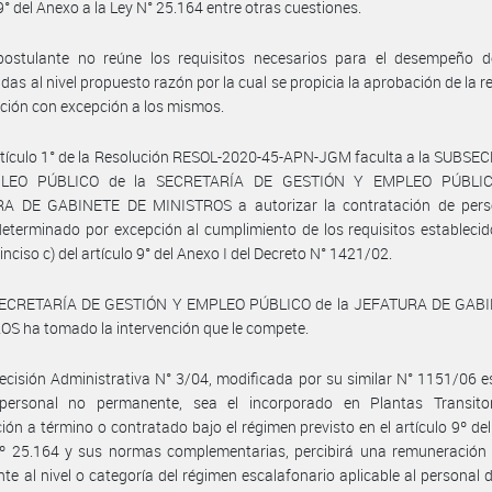
 9° del Anexo a la Ley N° 25.164 entre otras cuestiones.
postulante no reúne los requisitos necesarios para el desempeño d
das al nivel propuesto razón por la cual se propicia la aprobación de la r
ción con excepción a los mismos.
rtículo 1° de la Resolución RESOL-2020-45-APN-JGM faculta a la SUBS
LEO PÚBLICO de la SECRETARÍA DE GESTIÓN Y EMPLEO PÚBLIC
A DE GABINETE DE MINISTROS a autorizar la contratación de pers
eterminado por excepción al cumplimiento de los requisitos establecid
 inciso c) del artículo 9° del Anexo I del Decreto N° 1421/02.
SECRETARÍA DE GESTIÓN Y EMPLEO PÚBLICO de la JEFATURA DE GAB
S ha tomado la intervención que le compete.
ecisión Administrativa N° 3/04, modificada por su similar N° 1151/06 e
personal no permanente, sea el incorporado en Plantas Transito
ión a término o contratado bajo el régimen previsto en el artículo 9º de
Nº 25.164 y sus normas complementarias, percibirá una remuneración
nte al nivel o categoría del régimen escalafonario aplicable al personal 