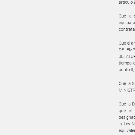
artículo
Que la 
equipara
contrata
Que el a
DE EMP
JEFATUR
tiempo d
punto II,
Que la 
MINISTRO
Que la D
que el 
designac
la Ley 
equivale