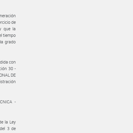
uneración
rcicio de
y que la
el tiempo
da grado
ndida con
ción 30 -
IONAL DE
stración
CNICA -
de la Ley
del 3 de