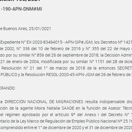
21-190-APN-DNM#MI
de Buenos Aires, 25/01/2021
 Expediente N° EX-2020-83494015- -APN-SIP#JGM, los Decretos Nº 1421
de 2002, N° 336 del 10 de febrero de 2016 y N° 355 del 22 de mayo 
do por su similar N° 859 del 26 de septiembre de 2018, la Decisión Admin
 21 de enero de 2004, modificada por su similar N° 1151 del 28 de dic
a Resolución N° 21 del 1° de marzo de 2018 de la entonces SECRE
PÚBLICO y la Resolución RESOL-2020-45-APN-JGM del 26 de febrero de 
ERANDO:
la DIRECCIÓN NACIONAL DE MIGRACIONES resulta indispensable dis
ción de la agente Moira Natalia SAADE en la función de Asesor Técni
el régimen aprobado por el artículo 9º del Anexo I del Decreto N° 
tario de la Ley Marco de Regulación de Empleo Público Nacional Nº 25.16
comprendido entre el 1° de diciembre de 2020 y el 31 de diciembre de 202