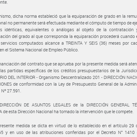
nte.
ismo, dicha norma estableció que la equiparación de grado en la rem
onal no permanente será efectuada mediante el cómputo de tiempo de eje
es idénticas, equivalentes o análogas al objeto de la contratación 
ación del grado al que corresponda la equiparación procederá cuando 
e servicios computados alcance a TREINTA Y SEIS (36) meses por ca
 en el Sistema Nacional de Empleo Público.
inanciación del contrato que se aprueba por la presente medida será ate
las partidas específicas de los créditos presupuestarios de la Jurisdic
RIO DEL INTERIOR - Organismo Descentralizado 201 - DIRECCIÓN NAC
ONES de conformidad con la Ley de Presupuesto General de la Admini
 Nº 27.591.
 DIRECCIÓN DE ASUNTOS LEGALES de la DIRECCIÓN GENERAL TÉ
 de esta Dirección Nacional ha tomado la intervención que le compete.
resente medida se dicta en virtud de lo establecido en el artículo 29 
65 y en uso de las atribuciones conferidas por el Decreto N° 1410 