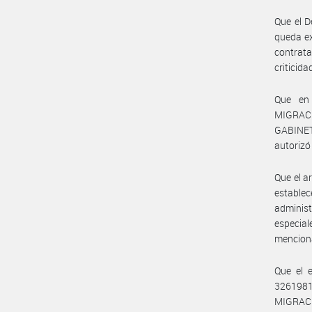
Que el D
queda ex
contrata
criticida
Que en 
MIGRAC
GABINE
autorizó
Que el a
estable
adminis
especia
mencion
Que el 
3261981
MIGRACI