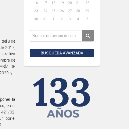
16
17
18
19
20
21
22
23
24
25
26
27
28
29
30
31
1
2
3
4
5
 del 8 de
de 2017,
BÚSQUEDA AVANZADA
istrativa
iembre de
TARÍA DE
2020, y
poner la
co, en el
1421/02,
4, por el
0.