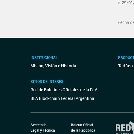
e. 29/0
Fecha d
INSTITUCIONAL
PRODUCT
Misión, Visión e Historia
Tarifas 
SITIOS DE INTERÉS
Red de Boletines Oficiales de la R. A.
BFA Blockchain Federal Argentina
Secretaría
Boletín Oficial
Legal y Técnica
de la República