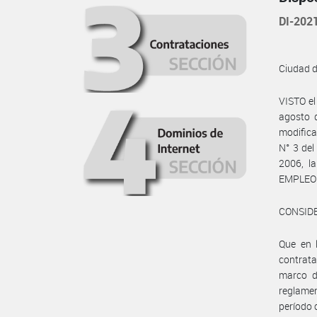
DI-20
Ciudad 
VISTO el
agosto 
modifica
N° 3 del
2006, l
EMPLEO 
CONSID
Que en 
contrata
marco d
reglamen
período 