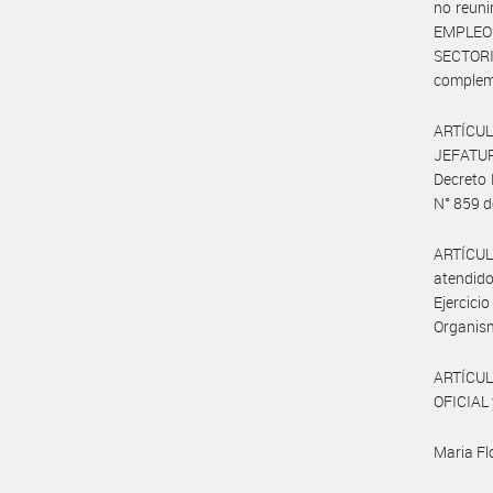
no reuni
EMPLEO
SECTOR
complem
ARTÍCUL
JEFATUR
Decreto 
N° 859 d
ARTÍCUL
atendido
Ejercic
Organis
ARTÍCUL
OFICIAL 
Maria Fl