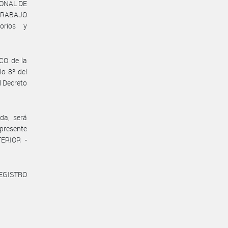
CIONAL DE
TRABAJO
orios y
CO de la
o 8º del
l Decreto
da, será
 presente
TERIOR -
REGISTRO