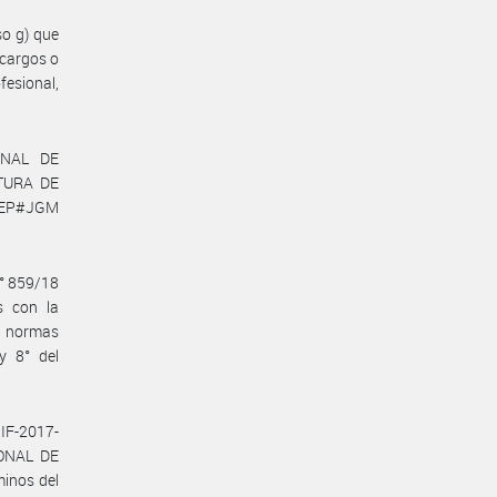
so g) que
 cargos o
esional,
IONAL DE
TURA DE
SEP#JGM
N° 859/18
s con la
n normas
y 8° del
IF-2017-
IONAL DE
inos del