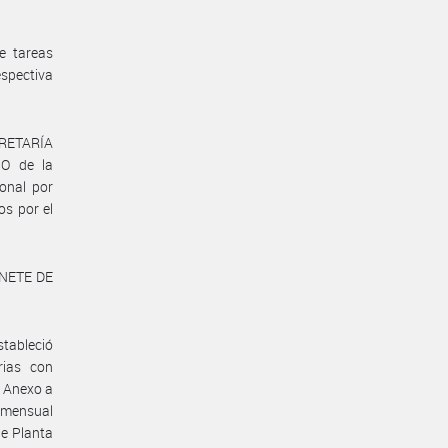
e tareas
espectiva
ECRETARÍA
O de la
onal por
os por el
INETE DE
stableció
rias con
l Anexo a
 mensual
de Planta