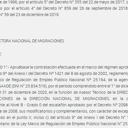
e de 1996, por el artículo 5° del Decreto N° 355 del 22 de mayo de 2017, 
do por el artículo 4° del Decreto N° 859 del 26 de septiembre de 2018
N° 59 del 23 de diciembre de 2019.
ECTORA NACIONAL DE MIGRACIONES
:
 1°.- Apruébase la contratación efectuada en el marco del régimen apr
ulo 9º del Anexo I del Decreto Nº 1421 del 8 de agosto de 2002, reglamenta
co de Regulación de Empleo Público Nacional Nº 25.164, de la agen
SAADE (DNI N° 25.834.516), por el período comprendido entre el 1° de dic
l 31 de diciembre de 2020, en la función de Asesor Técnico de la DIR
CIONES de la DIRECCIÓN NACIONAL DE MIGRACIONES, en la ca
nte al Nivel B - Grado 0 del escalafón aprobado por el Decreto Nº 2098
e de 2008, sus modificatorios y complementarios, con carácter de excep
ido en el punto II, inciso c) del artículo 9° del Anexo I del Decreto N°
tario de la Ley Marco de Regulación de Empleo Público Nacional N° 25