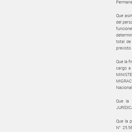
Permane
Que asim
del pers
funcion
determin
total d
previsto
Que la f
cargo a 
MINISTE
MIGRACI
Nacional
Que la
JURÍDICA
Que la p
N° 25.5