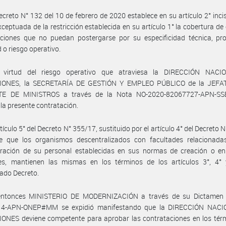
ecreto N° 132 del 10 de febrero de 2020 establece en su artículo 2° inci
ceptuada de la restricción establecida en su artículo 1° la cobertura de
ciones que no puedan postergarse por su especificidad técnica, prof
d o riesgo operativo.
virtud del riesgo operativo que atraviesa la DIRECCIÓN NAC
IONES, la SECRETARÍA DE GESTIÓN Y EMPLEO PÚBLICO de la JEFA
TE DE MINISTROS a través de la Nota NO-2020-82067727-APN-S
 la presente contratación.
rtículo 5° del Decreto N° 355/17, sustituido por el artículo 4° del Decreto 
ce que los organismos descentralizados con facultades relacionada
tración de su personal establecidas en sus normas de creación o e
les, mantienen las mismas en los términos de los artículos 3°, 4° 
ado Decreto.
entonces MINISTERIO DE MODERNIZACIÓN a través de su Dictamen 
4-APN-ONEP#MM se expidió manifestando que la DIRECCIÓN NAC
ONES deviene competente para aprobar las contrataciones en los térm