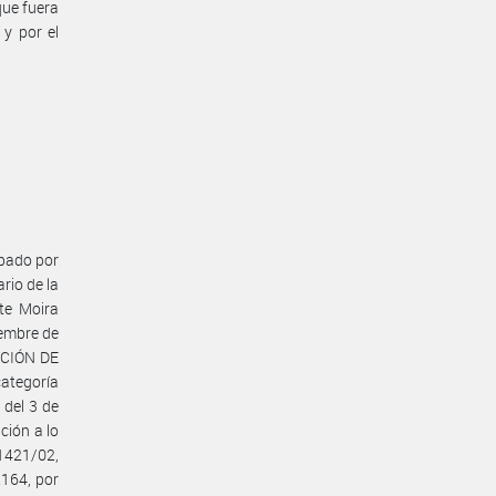
que fuera
 y por el
obado por
rio de la
te Moira
iembre de
ECCIÓN DE
tegoría
 del 3 de
ción a lo
 1421/02,
.164, por