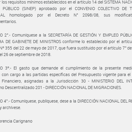
r los requisitos mínimos establecidos en el artículo 14 del SISTEMA NA
 PÚBLICO (SINEP) aprobado por el CONVENIO COLECTIVO DE 
IAL homologado por el Decreto N° 2098/08, sus modificat
entarios.
O 2°.- Comuníquese a la SECRETARÍA DE GESTIÓN Y EMPLEO PÚBLI
A DE GABINETE DE MINISTROS conforme lo establecido por el artícul
Nº 355 del 22 de mayo de 2017, que fuera sustituido por el artículo 7° de
el 26 de septiembre de 2018.
O 3º.- El gasto que demande el cumplimiento de la presente medi
 con cargo a las partidas específicas del Presupuesto vigente para el
io Financiero, asignadas a la Jurisdicción 30 - MINISTERIO DEL IN
mo Descentralizado 201 - DIRECCIÓN NACIONAL DE MIGRACIONES.
O 4°.- Comuníquese, publíquese, dese a la DIRECCIÓN NACIONAL DEL 
y archívese.
orencia Carignano