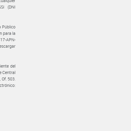
ualquier
SI (DNI
 Público
n para la
417-APN-
escargar
ente del
e Central
 Of. 503.
ónico: