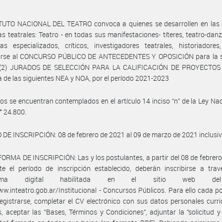
ITUTO NACIONAL DEL TEATRO convoca a quienes se desarrollen en las d
nas teatrales: Teatro - en todas sus manifestaciones- títeres, teatro-dan
tas especializados, críticos, investigadores teatrales, historiadores
arse al CONCURSO PÚBLICO DE ANTECEDENTES Y OPOSICIÓN para la s
(2) JURADOS DE SELECCIÓN PARA LA CALIFICACIÓN DE PROYECTOS
 de las siguientes NEA y NOA, por el período 2021-2023
os se encuentran contemplados en el artículo 14 inciso “n” de la Ley Nac
° 24.800.
DE INSCRIPCIÓN: 08 de febrero de 2021 al 09 de marzo de 2021 inclusiv
ORMA DE INSCRIPCIÓN: Las y los postulantes, a partir del 08 de febrer
e el período de inscripción establecido, deberán inscribirse a trav
forma digital habilitada en el sitio web d
ww.inteatro.gob.ar/Institucional - Concursos Públicos. Para ello cada p
egistrarse, completar el CV electrónico con sus datos personales curri
s, aceptar las “Bases, Términos y Condiciones”, adjuntar la “solicitud y