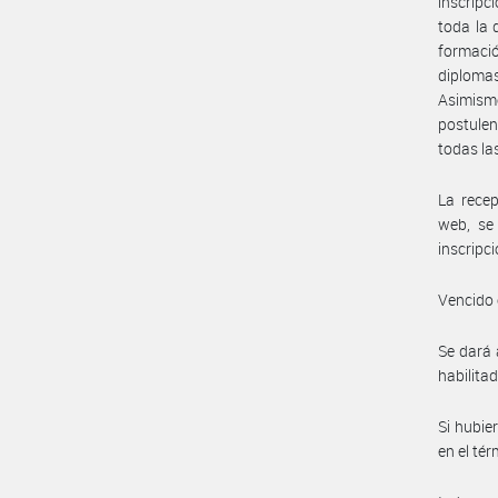
inscripc
toda la 
formació
diplomas
Asimismo
postulen
todas la
La recep
web, se 
inscripci
Vencido 
Se dará 
habilitad
Si hubie
en el tér