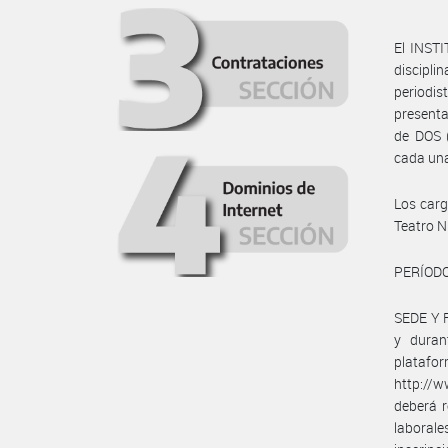
El INST
discipli
periodis
present
de DOS 
cada una
Los carg
Teatro N
PERÍODO 
SEDE Y F
y durant
plata
http://w
deberá r
laborale