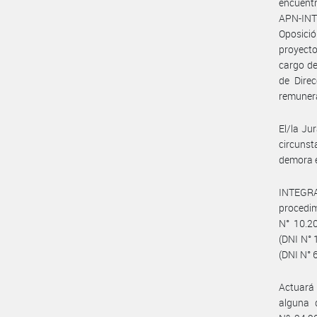
encuentr
APN-INT
Oposició
proyectos
cargo de
de Dire
remunera
El/la Ju
circunst
demora e
INTEGR
procedi
N° 10.2
(DNI N° 
(DNI N° 
Actuará
alguna 