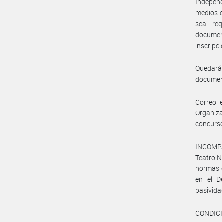
Independ
medios e
sea req
documen
inscripc
Quedará
document
Correo 
Organi
concurs
INCOMPAT
Teatro N
normas c
en el D
pasivida
CONDICI