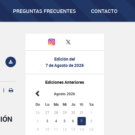
PREGUNTAS FRECUENTES
CONTACTO
Edición del
7 de Agosto de 2026
Ediciones Anteriores
|
Agosto 2026
Do
Lu
Ma
Mi
Ju
Vi
Sa
26
27
28
29
30
31
1
CIÓN
2
3
4
5
6
7
8
9
10
11
12
13
14
15