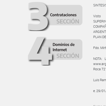
SINTESI
Visto
SUPERI
COMPAÑ
ARGENT
PLAN D
Fdo. Mir
NOTA: L
www.arg
Roca 721
Luis Ram
e. 29/0