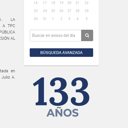
16
17
18
19
20
21
22
23
24
25
26
27
28
29
... LA
30
31
1
2
3
4
5
E A TPC
PÚBLICA
SIÓN AL
BÚSQUEDA AVANZADA
ltada en
Julio A.