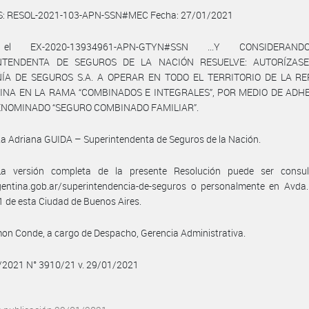
S: RESOL-2021-103-APN-SSN#MEC Fecha: 27/01/2021
 el EX-2020-13934961-APN-GTYN#SSN ...Y CONSIDERANDO
NTENDENTA DE SEGUROS DE LA NACIÓN RESUELVE: AUTORÍZAS
ÍA DE SEGUROS S.A. A OPERAR EN TODO EL TERRITORIO DE LA RE
INA EN LA RAMA “COMBINADOS E INTEGRALES”, POR MEDIO DE ADHE
ENOMINADO “SEGURO COMBINADO FAMILIAR”.
ta Adriana GUIDA – Superintendenta de Seguros de la Nación.
a versión completa de la presente Resolución puede ser consu
entina.gob.ar/superintendencia-de-seguros o personalmente en Avda. 
 de esta Ciudad de Buenos Aires.
on Conde, a cargo de Despacho, Gerencia Administrativa.
1/2021 N° 3910/21 v. 29/01/2021