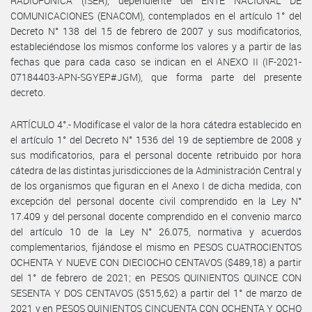
RADIOFÓNICA (ISER), dependiente del ENTE NACIONAL DE
COMUNICACIONES (ENACOM), contemplados en el artículo 1° del
Decreto N° 138 del 15 de febrero de 2007 y sus modificatorios,
estableciéndose los mismos conforme los valores y a partir de las
fechas que para cada caso se indican en el ANEXO II (IF-2021-
07184403-APN-SGYEP#JGM), que forma parte del presente
decreto.
ARTÍCULO 4°.- Modifícase el valor de la hora cátedra establecido en
el artículo 1° del Decreto N° 1536 del 19 de septiembre de 2008 y
sus modificatorios, para el personal docente retribuido por hora
cátedra de las distintas jurisdicciones de la Administración Central y
de los organismos que figuran en el Anexo I de dicha medida, con
excepción del personal docente civil comprendido en la Ley N°
17.409 y del personal docente comprendido en el convenio marco
del artículo 10 de la Ley N° 26.075, normativa y acuerdos
complementarios, fijándose el mismo en PESOS CUATROCIENTOS
OCHENTA Y NUEVE CON DIECIOCHO CENTAVOS ($489,18) a partir
del 1° de febrero de 2021; en PESOS QUINIENTOS QUINCE CON
SESENTA Y DOS CENTAVOS ($515,62) a partir del 1° de marzo de
2021 y en PESOS QUINIENTOS CINCUENTA CON OCHENTA Y OCHO