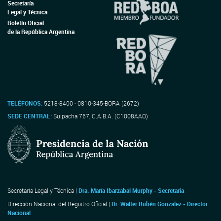
Secretaría
Legal y Técnica
Boletín Oficial
de la República Argentina
TELÉFONOS:
5218-8400 - 0810-345-BORA (2672)
SEDE CENTRAL:
Suipacha 767, C.A.B.A. (C1008AAO)
Secretaría Legal y Técnica |
Dra. María Ibarzabal Murphy - Secretaria
Dirección Nacional del Registro Oficial |
Dr. Walter Rubén Gonzalez - Director
Nacional