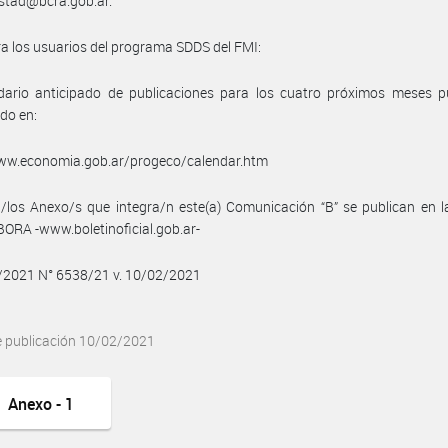
estad@bcra.gob.ar.
a los usuarios del programa SDDS del FMI:
ndario anticipado de publicaciones para los cuatro próximos meses p
do en:
www.economia.gob.ar/progeco/calendar.htm
/los Anexo/s que integra/n este(a) Comunicación “B” se publican en l
BORA -www.boletinoficial.gob.ar-
2/2021 N° 6538/21 v. 10/02/2021
e publicación 10/02/2021
Anexo - 1