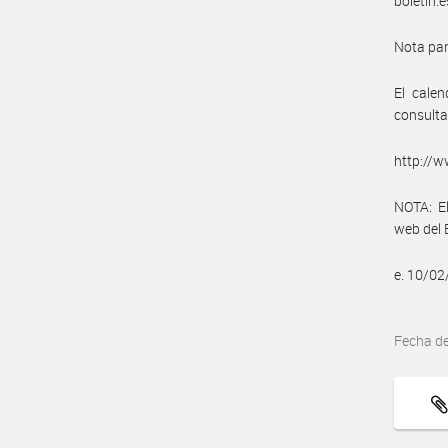
boletin.
Nota par
El cale
consulta
http://
NOTA: El
web del 
e. 10/0
Fecha d