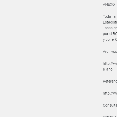
ANEXO
Toda la
Estadíst
Tasas de
por el B
y por el
Archivos
http://w
el año.
Referenc
http://w
Consulta