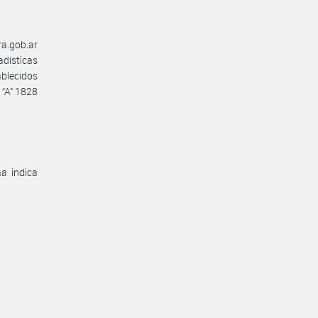
a.gob.ar
dísticas
ablecidos
 “A” 1828
aa indica