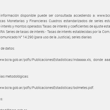
 información disponible puede ser consultada accediendo a: www.bcr
icas Monetarias y Financieras Cuadros estandarizados de series esta
 interés y montos operados Tasas de interés y coeficientes de ajuste est
CRA Series de tasas de interés - Tasas de interés establecidas por la Com.
 Comunicado N° 14.290 (para uso de la Justicia), series diarias
 de datos:
ww.bcra.gob.ar/pdfs/PublicacionesEstadisticas/indaaaa.xls, donde aa
ias metodológicas:
ww.bcra.gob.ar/pdfs/PublicacionesEstadisticas/bolmetes.pdf.
s: