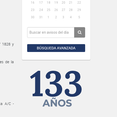
16
17
18
19
20
21
22
23
24
25
26
27
28
29
30
31
1
2
3
4
5
A” 1828 y
BÚSQUEDA AVANZADA
es de la
ca A/C -