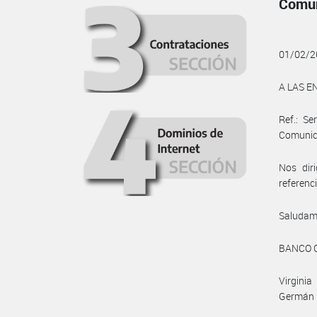
Comun
01/02/2
A LAS E
Ref.: Se
Comunic
Nos dir
referenci
Saludam
BANCO 
Virgini
Germán D