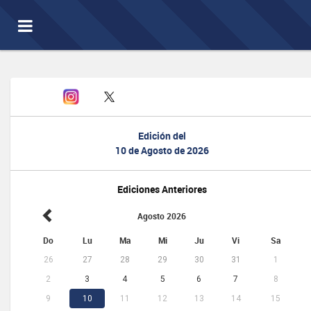
Toggle
navigation
Edición del
10 de Agosto de 2026
Ediciones Anteriores
Agosto 2026
Do
Lu
Ma
Mi
Ju
Vi
Sa
26
27
28
29
30
31
1
2
3
4
5
6
7
8
9
10
11
12
13
14
15