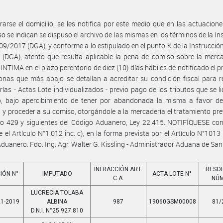
rarse el domicilio, se les notifica por este medio que en las actuacion
o se indican se dispuso el archivo de las mismas en los términos de la In
09/2017 (DGA), y conforme a lo estipulado en el punto K de la Instrucció
(DGA), atento que resulta aplicable la pena de comiso sobre la merc
e INTIMA en el plazo perentorio de diez (10) días hábiles de notificado el p
onas que más abajo se detallan a acreditar su condición fiscal para re
ías - Actas Lote individualizados - previo pago de los tributos que se l
io, bajo apercibimiento de tener por abandonada la misma a favor de
 y proceder a su comiso, otorgándole a la mercadería el tratamiento pre
ulo 429 y siguientes del Código Aduanero, Ley 22.415. NOTIFÍQUESE co
 el Artículo N°1.012 inc. c), en la forma prevista por el Artículo N°1013 i
duanero. Fdo. Ing. Agr. Walter G. Kissling - Administrador Aduana de San
INFRACCIÓN ART.
RESO
IÓN N°
IMPUTADO
ACTA LOTE N°
C.A.
NÚ
LUCRECIA TOLABA
21-2019
ALBINA
987
19060GSM00008
81/
D.N.I. N°25.927.810