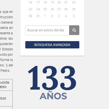
16
17
18
19
20
21
22
23
24
25
26
27
28
29
es que en
30
31
1
2
3
4
5
strucción
n General
adería en
resente a
tirar las
iquidarán
BÚSQUEDA AVANZADA
l Estado
visto por
nforme lo
nc. i) del
 Pedro.
LUCIÓN
MERO
2020