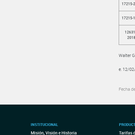
17215-
17215-
12631
201
Walter G
e. 12/0
Fecha d
INSTITUCIONAL
PRODUCT
Misión, Visión e Historia
Tarifas 