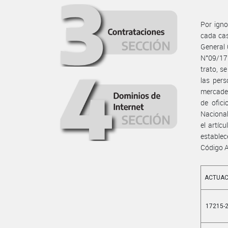
Por igno
cada cas
General 
N°09/17 
trato, s
las pers
mercader
de ofic
Nacional
el artíc
establece
Código A
ACTUAC
17215-