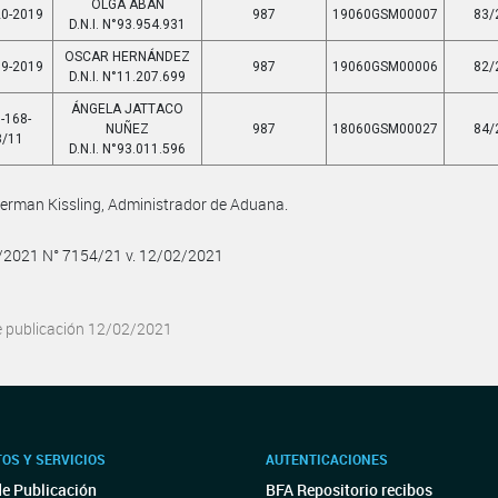
OLGA ABAN
20-2019
987
19060GSM00007
83/
D.N.I. N°93.954.931
OSCAR HERNÁNDEZ
19-2019
987
19060GSM00006
82/
D.N.I. N°11.207.699
ÁNGELA JATTACO
-168-
NUÑEZ
987
18060GSM00027
84/
8/11
D.N.I. N°93.011.596
erman Kissling, Administrador de Aduana.
2/2021 N° 7154/21 v. 12/02/2021
e publicación 12/02/2021
OS Y SERVICIOS
AUTENTICACIONES
de Publicación
BFA Repositorio recibos