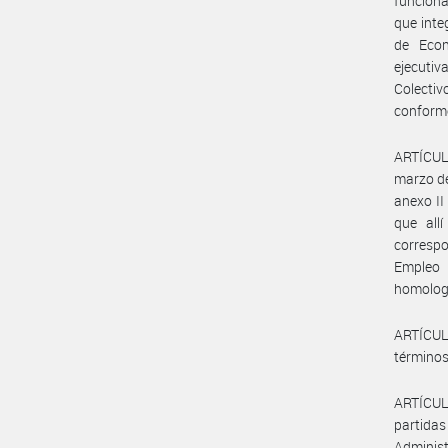
funcion
que inte
de Econ
ejecuti
Colectiv
conforme
ARTÍCULO
marzo de
anexo I
que all
corresp
Empleo 
homolog
ARTÍCUL
términos
ARTÍCULO
partida
Administ