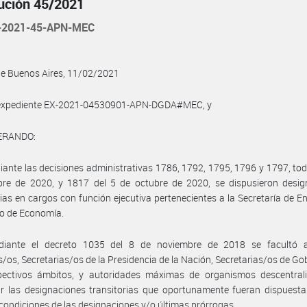
ución 45/2021
-2021-45-APN-MEC
de Buenos Aires, 11/02/2021
l expediente EX-2021-04530901-APN-DGDA#MEC, y
ERANDO:
ante las decisiones administrativas 1786, 1792, 1795, 1796 y 1797, tod
bre de 2020, y 1817 del 5 de octubre de 2020, se dispusieron desig
rias en cargos con función ejecutiva pertenecientes a la Secretaría de En
io de Economía.
iante el decreto 1035 del 8 de noviembre de 2018 se facultó a
s/os, Secretarias/os de la Presidencia de la Nación, Secretarias/os de Go
pectivos ámbitos, y autoridades máximas de organismos descentral
r las designaciones transitorias que oportunamente fueran dispuesta
ondiciones de las designaciones y/o últimas prórrogas.