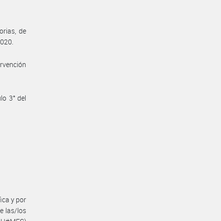
orias, de
2020.
ervención
lo 3° del
ica y por
e las/los