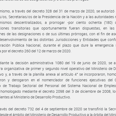
mismo, a través del decreto 328 del 31 de marzo de 2020, se autorizó 
s/os, Secretarias/os de la Presidencia de la Nación y a las autoridade
nismos descentralizados, a prorrogar -por ciento ochenta (180) d
ciones transitorias que oportunamente fueran dispuestas, en la
nes de las designaciones o de sus últimas prórrogas, con el fin de as
esenvolvimiento de las distintas Jurisdicciones y Entidades que con
tración Pública Nacional, durante el plazo que dure la emergencia s
 por el decreto 260 del 12 de marzo de 2020.
iante la decisión administrativa 1080 del 19 de junio de 2020, se a
ra organizativa de primer y segundo nivel operativo del Ministerio de D
vo y, a través de la planilla anexa al artículo 4° se incorporaron, hom
aron y derogaron en el nomenclador de funciones ejecutivas del 
vo de Trabajo Sectorial del Personal del Sistema Nacional de Empleo
 homologado mediante el decreto 2098 del 3 de diciembre de 2008, lo
ientes al Ministerio de Desarrollo Productivo.
avés del decreto 732 del 4 de septiembre de 2020 se transfirió la Secr
desde el ámbito del Ministerio de Desarrollo Productivo a la órbita del Mini