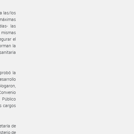
a las/los
s máximas
ías- las
s mismas
egurar el
forman la
anitaria
probó la
esarrollo
ologaron,
Convenio
 Público
s cargos
etaría de
sterio de