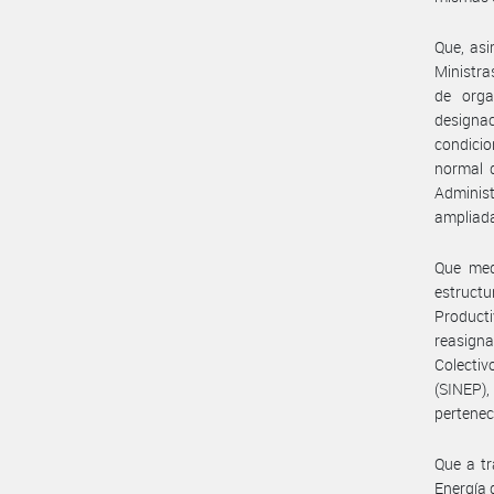
Que, asi
Ministra
de orga
designa
condicio
normal d
Adminis
ampliada
Que med
estructu
Producti
reasign
Colecti
(SINEP),
pertenec
Que a tr
Energía 