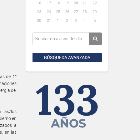
16
17
18
19
20
21
22
23
24
25
26
27
28
29
30
31
1
2
3
4
5
BÚSQUEDA AVANZADA
as del 1°
naciones
ergía del
 las/los
bierno en
izados a
s, en las