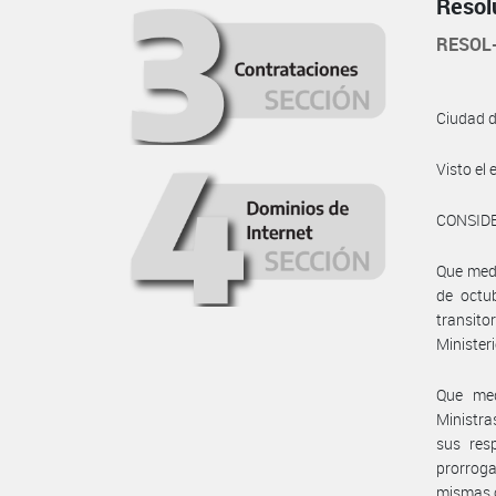
Resol
RESOL
Ciudad 
Visto e
CONSID
Que medi
de octu
transito
Minister
Que med
Ministra
sus res
prorroga
mismas c