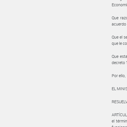
Economí
Que razo
acuerdo 
Que el s
que le c
Que esta
decreto 
Por ello,
EL MINI
RESUELV
ARTÍCULO
el térmi