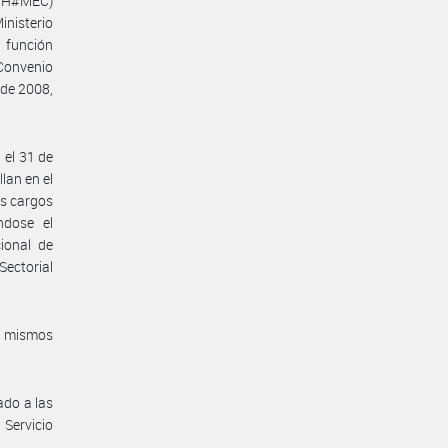
RHH#MEC)
inisterio
 función
Convenio
 de 2008,
 el 31 de
lan en el
s cargos
ndose el
ional de
ectorial
s mismos
ado a las
Servicio