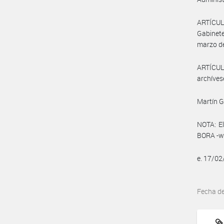
ARTÍCULO
Gabinete
marzo d
ARTÍCULO
archíves
Martín 
NOTA: El
BORA -ww
e. 17/0
Fecha d