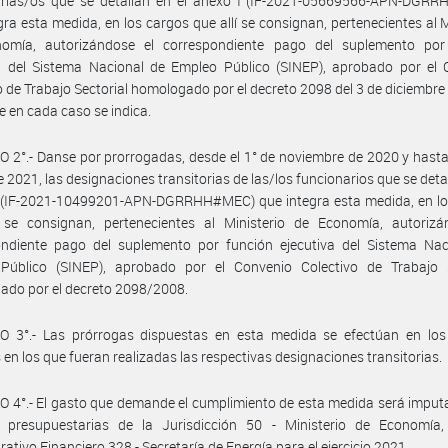
arias/os que se detallan en el anexo I (IF-2021-05669566-APN-DGR
gra esta medida, en los cargos que allí se consignan, pertenecientes al M
omía, autorizándose el correspondiente pago del suplemento por
va del Sistema Nacional de Empleo Público (SINEP), aprobado por el 
o de Trabajo Sectorial homologado por el decreto 2098 del 3 de diciembre
 en cada caso se indica.
 2°.- Danse por prorrogadas, desde el 1° de noviembre de 2020 y hasta
 2021, las designaciones transitorias de las/los funcionarios que se detal
I (IF-2021-10499201-APN-DGRRHH#MEC) que integra esta medida, en lo
í se consignan, pertenecientes al Ministerio de Economía, autorizá
ondiente pago del suplemento por función ejecutiva del Sistema Nac
Público (SINEP), aprobado por el Convenio Colectivo de Trabajo S
ado por el decreto 2098/2008.
O 3°.- Las prórrogas dispuestas en esta medida se efectúan en lo
 en los que fueran realizadas las respectivas designaciones transitorias.
 4°.- El gasto que demande el cumplimiento de esta medida será imput
s presupuestarias de la Jurisdicción 50 - Ministerio de Economía, 
rativo Financiero 328 - Secretaría de Energía para el ejercicio 2021.