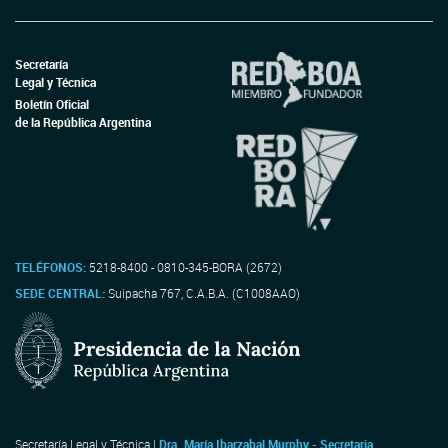
Secretaría
Legal y Técnica
Boletín Oficial
de la República Argentina
TELÉFONOS:
5218-8400 - 0810-345-BORA (2672)
SEDE CENTRAL:
Suipacha 767, C.A.B.A. (C1008AAO)
Secretaría Legal y Técnica |
Dra. María Ibarzabal Murphy - Secretaria