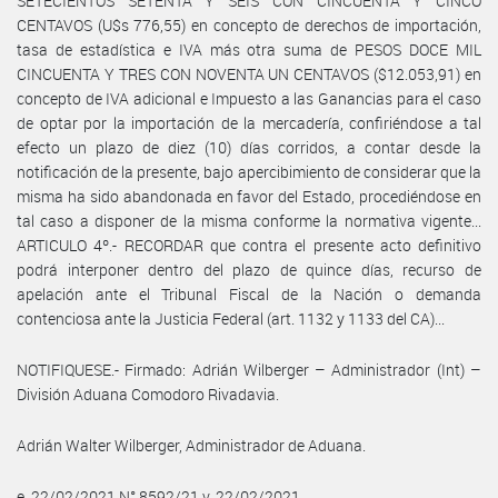
SETECIENTOS SETENTA Y SEIS CON CINCUENTA Y CINCO
CENTAVOS (U$s 776,55) en concepto de derechos de importación,
tasa de estadística e IVA más otra suma de PESOS DOCE MIL
CINCUENTA Y TRES CON NOVENTA UN CENTAVOS ($12.053,91) en
concepto de IVA adicional e Impuesto a las Ganancias para el caso
de optar por la importación de la mercadería, confiriéndose a tal
efecto un plazo de diez (10) días corridos, a contar desde la
notificación de la presente, bajo apercibimiento de considerar que la
misma ha sido abandonada en favor del Estado, procediéndose en
tal caso a disponer de la misma conforme la normativa vigente...
ARTICULO 4º.- RECORDAR que contra el presente acto definitivo
podrá interponer dentro del plazo de quince días, recurso de
apelación ante el Tribunal Fiscal de la Nación o demanda
contenciosa ante la Justicia Federal (art. 1132 y 1133 del CA)...
NOTIFIQUESE.- Firmado: Adrián Wilberger – Administrador (Int) –
División Aduana Comodoro Rivadavia.
Adrián Walter Wilberger, Administrador de Aduana.
e. 22/02/2021 N° 8592/21 v. 22/02/2021