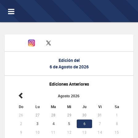
Toggle
navigation
Edición del
6 de Agosto de 2026
Ediciones Anteriores
Agosto 2026
Do
Lu
Ma
Mi
Ju
Vi
Sa
26
27
28
29
30
31
1
2
3
4
5
6
7
8
9
10
11
12
13
14
15