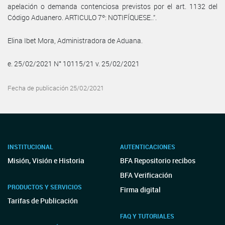
apelación o demanda contenciosa previstos por el art. 1132 del
Código Aduanero. ARTICULO 7º: NOTIFÍQUESE..”.
Elina Ibet Mora, Administradora de Aduana.
e. 25/02/2021 N° 10115/21 v. 25/02/2021
Fecha de publicación 25/02/2021
INSTITUCIONAL
AUTENTICACIONES
Misión, Visión e Historia
BFA Repositorio recibos
BFA Verificación
PRODUCTOS Y SERVICIOS
Firma digital
Tarifas de Publicación
FAQ Y TUTORIALES