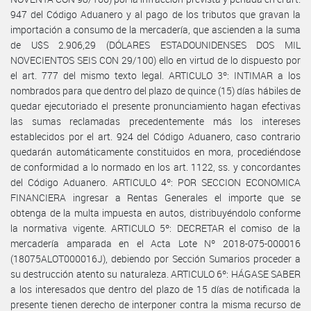
947 del Código Aduanero y al pago de los tributos que gravan la
importación a consumo de la mercadería, que ascienden a la suma
de U$S 2.906,29 (DÓLARES ESTADOUNIDENSES DOS MIL
NOVECIENTOS SEIS CON 29/100) ello en virtud de lo dispuesto por
el art. 777 del mismo texto legal. ARTICULO 3º: INTIMAR a los
nombrados para que dentro del plazo de quince (15) días hábiles de
quedar ejecutoriado el presente pronunciamiento hagan efectivas
las sumas reclamadas precedentemente más los intereses
establecidos por el art. 924 del Código Aduanero, caso contrario
quedarán automáticamente constituidos en mora, procediéndose
de conformidad a lo normado en los art. 1122, ss. y concordantes
del Código Aduanero. ARTICULO 4º: POR SECCION ECONOMICA
FINANCIERA ingresar a Rentas Generales el importe que se
obtenga de la multa impuesta en autos, distribuyéndolo conforme
la normativa vigente. ARTICULO 5º: DECRETAR el comiso de la
mercadería amparada en el Acta Lote Nº 2018-075-000016
(18075ALOT000016J), debiendo por Sección Sumarios proceder a
su destrucción atento su naturaleza. ARTICULO 6º: HÁGASE SABER
a los interesados que dentro del plazo de 15 días de notificada la
presente tienen derecho de interponer contra la misma recurso de