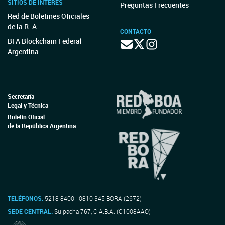
SITIOS DE INTERÉS
Preguntas Frecuentes
Red de Boletines Oficiales
de la R. A.
CONTACTO
BFA Blockchain Federal
Argentina
Secretaría
Legal y Técnica
Boletín Oficial
de la República Argentina
TELÉFONOS:
5218-8400 - 0810-345-BORA (2672)
SEDE CENTRAL:
Suipacha 767, C.A.B.A. (C1008AAO)