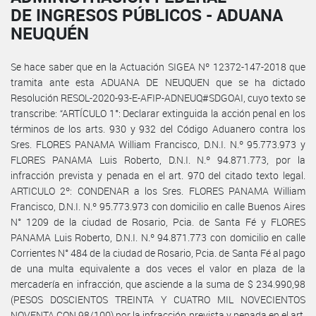
DE INGRESOS PÚBLICOS - ADUANA
NEUQUÉN
Se hace saber que en la Actuación SIGEA Nº 12372-147-2018 que
tramita ante esta ADUANA DE NEUQUEN que se ha dictado
Resolución RESOL-2020-93-E-AFIP-ADNEUQ#SDGOAI, cuyo texto se
transcribe: “ARTÍCULO 1°: Declarar extinguida la acción penal en los
términos de los arts. 930 y 932 del Código Aduanero contra los
Sres. FLORES PANAMA William Francisco, D.N.I. N.º 95.773.973 y
FLORES PANAMA Luis Roberto, D.N.I. N.º 94.871.773, por la
infracción prevista y penada en el art. 970 del citado texto legal.
ARTICULO 2º: CONDENAR a los Sres. FLORES PANAMA William
Francisco, D.N.I. N.º 95.773.973 con domicilio en calle Buenos Aires
N° 1209 de la ciudad de Rosario, Pcia. de Santa Fé y FLORES
PANAMA Luis Roberto, D.N.I. N.º 94.871.773 con domicilio en calle
Corrientes N° 484 de la ciudad de Rosario, Pcia. de Santa Fé al pago
de una multa equivalente a dos veces el valor en plaza de la
mercadería en infracción, que asciende a la suma de $ 234.990,98
(PESOS DOSCIENTOS TREINTA Y CUATRO MIL NOVECIENTOS
NOVENTA CON 98/100) por la infracción prevista y penada en el art.