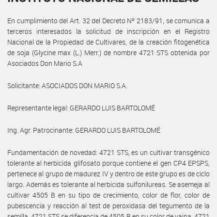
En cumplimiento del Art. 32 del Decreto Nº 2183/91, se comunica a
terceros interesados la solicitud de inscripción en el Registro
Nacional de la Propiedad de Cultivares, de la creación fitogenética
de soja (Glycine max (L.) Merr.) de nombre 4721 STS obtenida por
Asociados Don Mario S.A
Solicitante: ASOCIADOS DON MARIO S.A.
Representante legal: GERARDO LUIS BARTOLOMÉ
Ing. Agr. Patrocinante: GERARDO LUIS BARTOLOMÉ
Fundamentación de novedad: 4721 STS, es un cultivar transgénico
tolerante al herbicida glifosato porque contiene el gen CP4 EPSPS,
pertenece al grupo de madurez IV y dentro de este grupo es de ciclo
largo. Además es tolerante al herbicida sulfonilureas. Se asemeja al
cultivar 4505 B en su tipo de crecimiento, color de flor, color de
pubescencia y reacción al test de peroxidasa del tegumento de la
semilla. 4721 STS se diferencia de 4505 B en su color de vaina. 4721