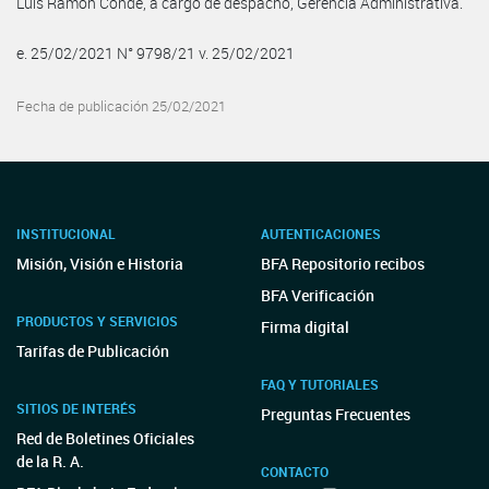
Luis Ramon Conde, a cargo de despacho, Gerencia Administrativa.
e. 25/02/2021 N° 9798/21 v. 25/02/2021
Fecha de publicación 25/02/2021
INSTITUCIONAL
AUTENTICACIONES
Misión, Visión e Historia
BFA Repositorio recibos
BFA Verificación
PRODUCTOS Y SERVICIOS
Firma digital
Tarifas de Publicación
FAQ Y TUTORIALES
SITIOS DE INTERÉS
Preguntas Frecuentes
Red de Boletines Oficiales
de la R. A.
CONTACTO