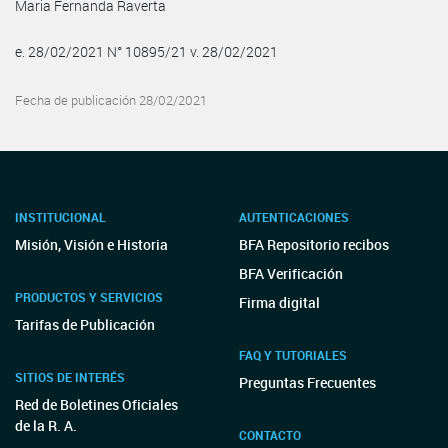
Maria Fernanda Raverta
e. 28/02/2021 N° 10895/21 v. 28/02/2021
Fecha de publicación 28/02/2021
INSTITUCIONAL
AUTENTICACIONES
Misión, Visión e Historia
BFA Repositorio recibos
BFA Verificación
PRODUCTOS Y SERVICIOS
Firma digital
Tarifas de Publicación
FAQ Y TUTORIALES
SITIOS DE INTERÉS
Preguntas Frecuentes
Red de Boletines Oficiales
de la R. A.
CONTACTO