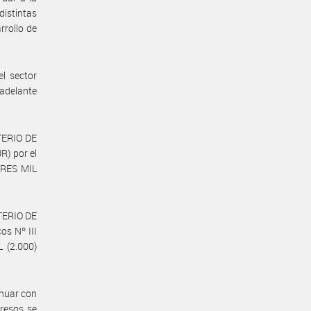
distintas
rrollo de
l sector
 adelante
STERIO DE
R) por el
TRES MIL
STERIO DE
os Nº III
L (2.000)
inuar con
gresos se