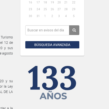
16
17
18
19
20
21
22
23
24
25
26
27
28
29
30
31
1
2
3
4
5
 Turismo
el 12 de
BÚSQUEDA AVANZADA
20 y sus
de agosto
020 y su
or la Ley
AL DE LA
rdar a la