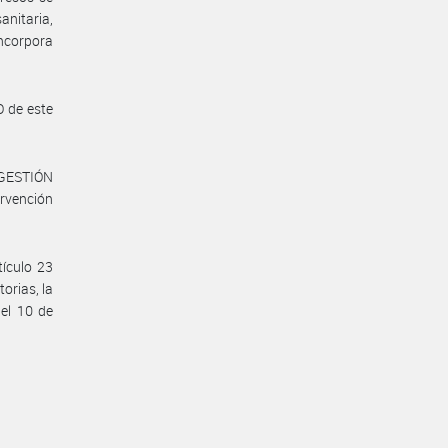
nitaria,
ncorpora
 de este
 GESTIÓN
rvención
tículo 23
orias, la
del 10 de