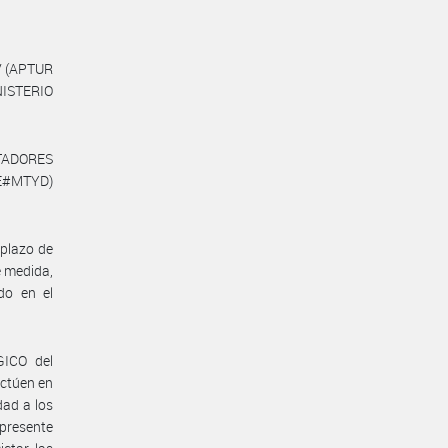
V (APTUR
NISTERIO
STADORES
DE#MTYD)
 plazo de
e medida,
do en el
ICO del
ectúen en
dad a los
presente