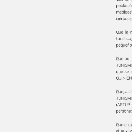
població
medidas 
ciertas 
Que la 
turístic
pequeños
Que por 
TURISMO 
que se 
QUINIENT
Que, asi
TURISMO 
(APTUR I
persona
Que en a
el auxil