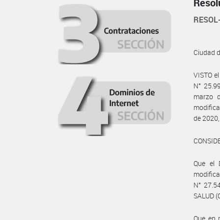
Resol
RESOL
Ciudad 
VISTO e
N° 25.99
marzo d
modifica
de 2020
CONSID
Que el 
modifica
N° 27.5
SALUD (O
Que en r