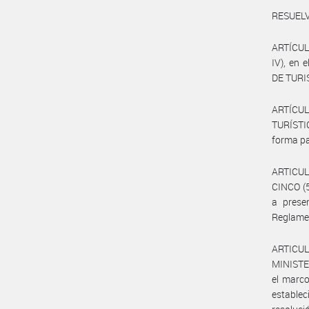
RESUELV
ARTÍCUL
IV), en
DE TURI
ARTÍCUL
TURÍSTI
forma pa
ARTICULO
CINCO (5
a prese
Reglamen
ARTICU
MINISTER
el marco
establec