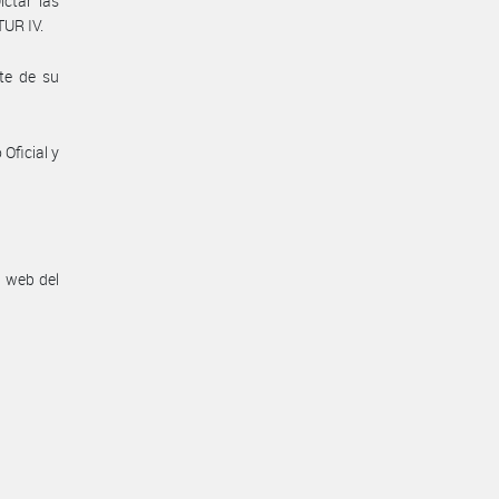
ictar las
TUR IV.
te de su
Oficial y
n web del