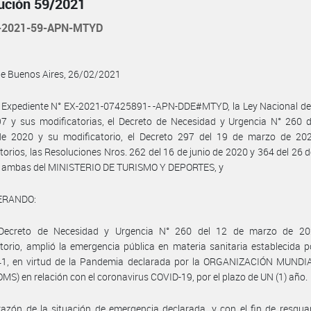
ución 59/2021
-2021-59-APN-MTYD
de Buenos Aires, 26/02/2021
l Expediente N° EX-2021-07425891- -APN-DDE#MTYD, la Ley Nacional de
7 y sus modificatorias, el Decreto de Necesidad y Urgencia N° 260 d
e 2020 y su modificatorio, el Decreto 297 del 19 de marzo de 20
torios, las Resoluciones Nros. 262 del 16 de junio de 2020 y 364 del 26 
, ambas del MINISTERIO DE TURISMO Y DEPORTES, y
ERANDO:
Decreto de Necesidad y Urgencia N° 260 del 12 de marzo de 2
torio, amplió la emergencia pública en materia sanitaria establecida p
41, en virtud de la Pandemia declarada por la ORGANIZACIÓN MUNDI
MS) en relación con el coronavirus COVID-19, por el plazo de UN (1) año.
azón de la situación de emergencia declarada, y con el fin de resgua