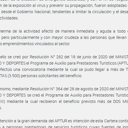
n de la exposición al virus y prevenir su propagación, fueron adoptadas 
desde el Gobierno Nacional, tendientes a limitar la circulación y el desa
actividades.
merma de la actividad afectó de manera inmediata y aguda a todo e
o, pero particularmente y con mayor crudeza a las personas que llevan
 emprendimientos vinculados al sector.
ello se creó por Resolución N° 262 del 16 de junio de 2020 del MINI
Y DEPORTES el Programa de Auxilio para Prestadores Turísticos (APTU
efectúo una convocatoria mediante la cual se pudo llegar a más de 
AS (3.500) personas solicitantes del beneficio.
mismo, mediante Resolución N° 364 del 26 de agosto de 2020 del MINI
Y DEPORTES se creó el Programa de Auxilio para Prestadores Turístic
II) mediante la cual recibieron el beneficio previsto más de DOS MI
s.
tención a la gran demanda del APTUR es intención de esta Cartera cont
io a personas prestadoras de servicios turísticos cuyas fuentes de in