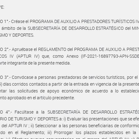
E:
O 1°.- Créase el PROGRAMA DE AUXILIO A PRESTADORES TURÍSTICOS I
 el ámbito de la SUBSECRETARÍA DE DESARROLLO ESTRATÉGICO del MI
SMO Y DEPORTES.
O 2°.- Apruébase el REGLAMENTO del PROGRAMA DE AUXILIO A PRE
COS IV (APTUR IV) que, como Anexo (IF-2021-16897793-APN-SS
rte integrante de la presente medida.
 3°.- Convócase a personas prestadoras de servicios turísticos, por el
) días corridos contados a partir de la entrada en vigencia de la present
ntar las solicitudes de apoyo económico de acuerdo a lo estableci
to aprobado en el artículo precedente.
LO 4°.- Facúltase a la SUBSECRETARÍA DE DESARROLLO ESTRATÉG
IO DE TURISMO Y DEPORTES a: i) Evaluar las presentaciones que se ef
 del APTUR IV ; ii) Seleccionar a las personas beneficiarias de conformi
ido en el Reglamento; iii) Prorrogar los plazos establecidos en la 