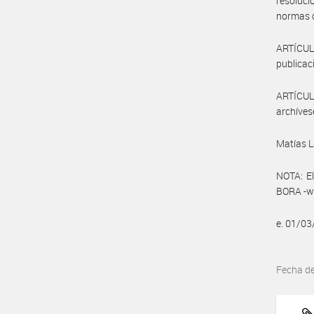
resoluci
normas c
ARTÍCULO
publicaci
ARTÍCULO
archíves
Matías 
NOTA: El
BORA -ww
e. 01/0
Fecha d