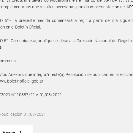
ón; iv) Efectuar nuevas convocatorias en el marco del APTUR IV; v) D
omplementarias que resulten necesarias para la implementación del AP
 5°.- La presente medida comenzará a regir a partir del día siguien
ón en el Boletín Oficial.
 6°.- Comuníquese, publíquese, dése a la Dirección Nacional del Registro 
e.
Lammens
/los Anexo/s que integra/n este(a) Resolución se publican en la edició
w.boletinoficial.gob.ar-
3/2021 N° 10887/21 v. 01/03/2021
e publicación 01/03/2021