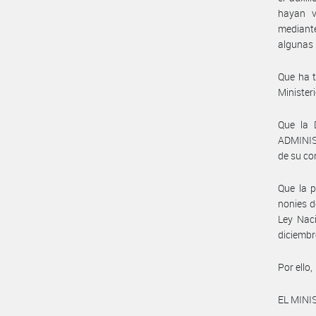
hayan v
mediant
algunas 
Que ha 
Ministeri
Que la 
ADMINIS
de su co
Que la p
nonies d
Ley Naci
diciembr
Por ello,
EL MINI