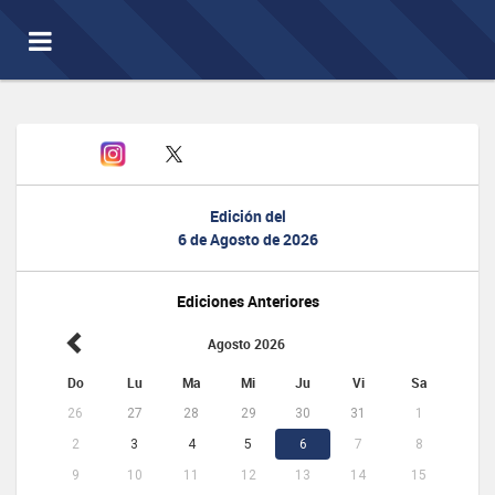
Toggle
navigation
Edición del
6 de Agosto de 2026
Ediciones Anteriores
Agosto 2026
Do
Lu
Ma
Mi
Ju
Vi
Sa
26
27
28
29
30
31
1
2
3
4
5
6
7
8
9
10
11
12
13
14
15