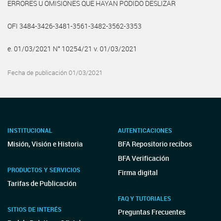
ERRORES U OMISIONES QUE HAYAN PODIDO DESLIZAR
OFI 3484-3426-3481-3561-3482-3562-3353
e. 01/03/2021 N° 10254/21 v. 01/03/2021
Fecha de publicación 01/03/2021
INSTITUCIONAL
AUTENTICACIONES
Misión, Visión e Historia
BFA Repositorio recibos
BFA Verificación
PRODUCTOS Y SERVICIOS
Firma digital
Tarifas de Publicación
FAQ Y TUTORIALES
SITIOS DE INTERÉS
Preguntas Frecuentes