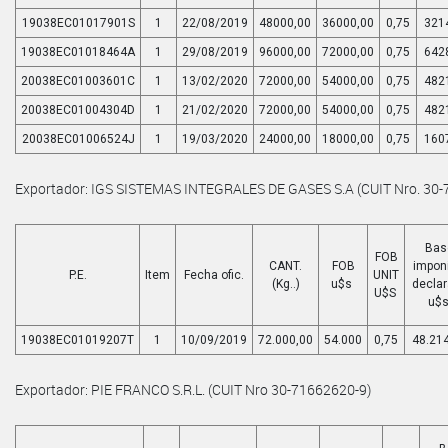
19038EC01017901S
1
22/08/2019
48000,00
36000,00
0,75
321
19038EC01018464A
1
29/08/2019
96000,00
72000,00
0,75
642
20038EC01003601C
1
13/02/2020
72000,00
54000,00
0,75
482
20038EC01004304D
1
21/02/2020
72000,00
54000,00
0,75
482
20038EC01006524J
1
19/03/2020
24000,00
18000,00
0,75
160
Exportador: IGS SISTEMAS INTEGRALES DE GASES S.A (CUIT Nro. 30-
Bas
FOB
CANT.
FOB
impon
P.E.
Item
Fecha ofic.
UNIT
(Kg..)
u$s
decla
U$S
u$
19038EC01019207T
1
10/09/2019
72.000,00
54.000
0,75
48.21
Exportador: PIE FRANCO S.R.L. (CUIT Nro 30-71662620-9)