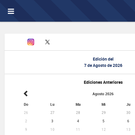
Toggle
navigation
Edición del
7 de Agosto de 2026
Ediciones Anteriores
Agosto 2026
Do
Lu
Ma
Mi
Ju
26
27
28
29
30
2
3
4
5
6
9
10
11
12
13