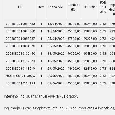
B
FOB
Cantidad
imp
P.E.
Item
Fecha ofic.
FOB u$s
UNIT
(Kg)
dec
U$S
20038EC01008045J
1
15/04/2020
48000,00
30240,00
0,63
270
20038EC01008046K
1
15/04/2020
45000,00
32850,00
0,73
293
20038EC01008736Z
1
25/04/2020
67500,00
49275,00
0,73
492
20038EC01009197S
1
01/05/2020
45000,00
32850,00
0,73
328
20038EC01010045C
1
13/05/2020
96000,00
60480,00
0,63
604
20038EC01010267X
1
16/05/2020
45000,00
32850,00
0,73
328
20038EC01011301V
1
29/05/2020
44400,00
32412,00
0,73
324
20038EC01011302W
1
30/05/2020
48000,00
30240,00
0,63
302
20038EC01011519J
1
03/06/2020
45000,00
32850,00
0,73
328
Intervino: Ing. Juan Manuel RIveira - Valorador.
Ing. Nadja Priede Dumpierrez Jefa Int. División Productos Alimenticios