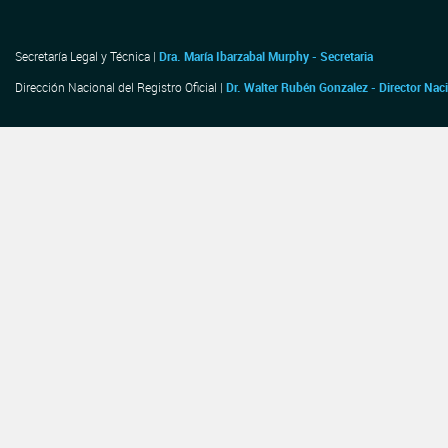
Secretaría Legal y Técnica |
Dra. María Ibarzabal Murphy - Secretaria
Dirección Nacional del Registro Oficial |
Dr. Walter Rubén Gonzalez - Director Nac