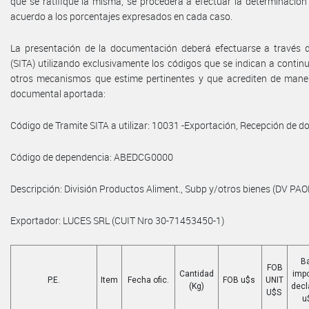
que se ratifique la misma, se procederá a efectuar la determinació
acuerdo a los porcentajes expresados en cada caso.
La presentación de la documentación deberá efectuarse a través 
(SITA) utilizando exclusivamente los códigos que se indican a continua
otros mecanismos que estime pertinentes y que acrediten de maner
documental aportada:
Código de Tramite SITA a utilizar: 10031 -Exportación, Recepción de 
Código de dependencia: ABEDCG0000
Descripción: División Productos Aliment., Subp y/otros bienes (DV PAO
Exportador: LUCES SRL (CUIT Nro 30-71453450-1)
B
FOB
Cantidad
impo
P.E.
Item
Fecha ofic.
FOB u$s
UNIT
(Kg)
decl
U$S
u