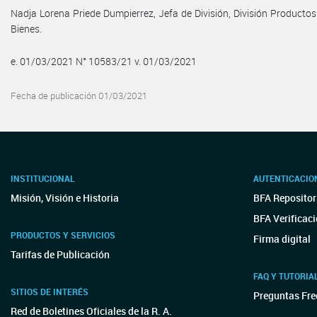
Nadja Lorena Priede Dumpierrez, Jefa de División, División Productos
Bienes.
e. 01/03/2021 N° 10583/21 v. 01/03/2021
Fecha de publicación 01/03/2021
INSTITUCIONAL
AUTENTICACIO
Misión, Visión e Historia
BFA Repositor
BFA Verificac
PRODUCTOS Y SERVICIOS
Firma digital
Tarifas de Publicación
FAQ Y TUTORIA
SITIOS DE INTERÉS
Preguntas Fre
Red de Boletines Oficiales de la R. A.