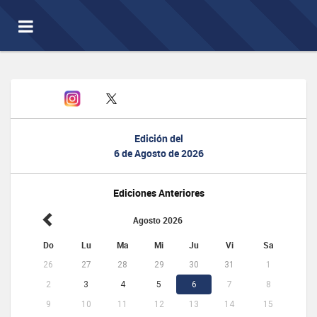
Toggle
navigation
Edición del
6 de Agosto de 2026
Ediciones Anteriores
Agosto 2026
Do
Lu
Ma
Mi
Ju
Vi
Sa
26
27
28
29
30
31
1
2
3
4
5
6
7
8
9
10
11
12
13
14
15