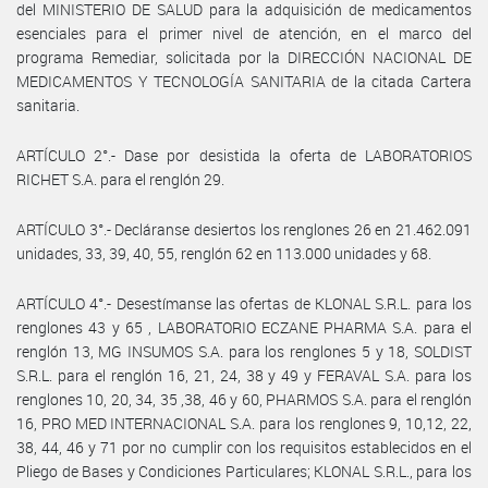
del MINISTERIO DE SALUD para la adquisición de medicamentos
esenciales para el primer nivel de atención, en el marco del
programa Remediar, solicitada por la DIRECCIÓN NACIONAL DE
MEDICAMENTOS Y TECNOLOGÍA SANITARIA de la citada Cartera
sanitaria.
ARTÍCULO 2°.- Dase por desistida la oferta de LABORATORIOS
RICHET S.A. para el renglón 29.
ARTÍCULO 3°.- Decláranse desiertos los renglones 26 en 21.462.091
unidades, 33, 39, 40, 55, renglón 62 en 113.000 unidades y 68.
ARTÍCULO 4°.- Desestímanse las ofertas de KLONAL S.R.L. para los
renglones 43 y 65 , LABORATORIO ECZANE PHARMA S.A. para el
renglón 13, MG INSUMOS S.A. para los renglones 5 y 18, SOLDIST
S.R.L. para el renglón 16, 21, 24, 38 y 49 y FERAVAL S.A. para los
renglones 10, 20, 34, 35 ,38, 46 y 60, PHARMOS S.A. para el renglón
16, PRO MED INTERNACIONAL S.A. para los renglones 9, 10,12, 22,
38, 44, 46 y 71 por no cumplir con los requisitos establecidos en el
Pliego de Bases y Condiciones Particulares; KLONAL S.R.L., para los