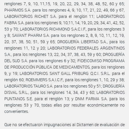
renglones 7, 9, 10, 11,15, 19, 20, 22, 29, 34, 38, 48, 52, 60 y 65;
PHARMOS S.A. para los renglones 4, 9, 10, 17, 21, 22, 49, 66 y 67,
LABORATORIOS RICHET S.A. para el renglón 11; LABORATORIOS
FABRA S.A. para los renglones 9, 10,11, 14, 19, 20, 29, 34, 41, 42, 52,
53 y 70; LABORATORIOS RICHMOND S.A.C.I.F., para los renglones 3
y 8; SAVANT PHARM S.A. para los renglones 2, 8, 9, 10, 11, 12, 19,
20, 37, 38, 50, 51, 59 y 65; DROGUERÍA LIBERTAD S.A., para los
renglones 11, 12 y 20; LABORATORIOS FEDERALES ARGENTINOS
S.A., para los renglones 13, 22, 34, 37, 38, 43, 59 y 60; DROGUERÍA
DEL SUD S.A. para los renglones 6 y 32; FIDEICOMISO PROGRAMA
DE PRODUCCIÓN PÚBLICA DE MEDICAMENTOS, para los renglones
9, y 19; LABORATORIOS SANT GALL FRIBURG Q.C.I. S.R.L. para el
renglón 60; ROEMMERS S.A.I.C.F., para los renglones 1, 10, 29 y 38;
LABORATORIOS TAURO S.A. para los renglones 50 y 51; DROGUERÍA
DISVAL S.R.L., para los renglones 14, 34, 43 y 60; LABORATORIOS
PUNTANOS S.E. para el renglón 13; y DNM FARMA S.A. para los
renglones 53 y 70, todas ellas por resultar económicamente no
convenientes.
Que no se efectuaron impugnaciones al Dictamen de evaluación de