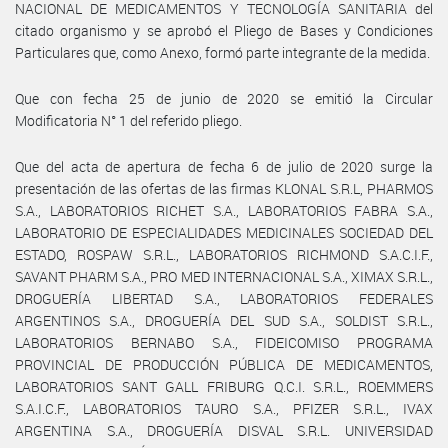
NACIONAL DE MEDICAMENTOS Y TECNOLOGÍA SANITARIA del
citado organismo y se aprobó el Pliego de Bases y Condiciones
Particulares que, como Anexo, formó parte integrante de la medida.
Que con fecha 25 de junio de 2020 se emitió la Circular
Modificatoria N° 1 del referido pliego.
Que del acta de apertura de fecha 6 de julio de 2020 surge la
presentación de las ofertas de las firmas KLONAL S.R.L, PHARMOS
S.A., LABORATORIOS RICHET S.A., LABORATORIOS FABRA S.A.,
LABORATORIO DE ESPECIALIDADES MEDICINALES SOCIEDAD DEL
ESTADO, ROSPAW S.R.L., LABORATORIOS RICHMOND S.A.C.I.F.,
SAVANT PHARM S.A., PRO MED INTERNACIONAL S.A., XIMAX S.R.L.,
DROGUERÍA LIBERTAD S.A., LABORATORIOS FEDERALES
ARGENTINOS S.A., DROGUERÍA DEL SUD S.A., SOLDIST S.R.L.,
LABORATORIOS BERNABO S.A., FIDEICOMISO PROGRAMA
PROVINCIAL DE PRODUCCIÓN PÚBLICA DE MEDICAMENTOS,
LABORATORIOS SANT GALL FRIBURG Q.C.I. S.R.L., ROEMMERS
S.A.I.C.F., LABORATORIOS TAURO S.A., PFIZER S.R.L., IVAX
ARGENTINA S.A., DROGUERÍA DISVAL S.R.L. UNIVERSIDAD