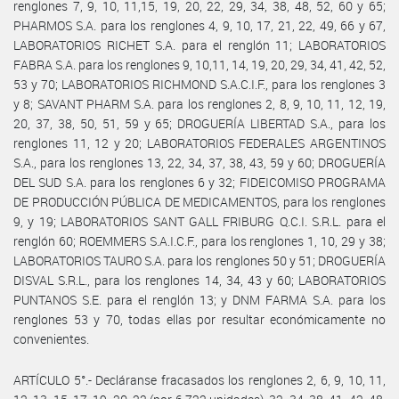
renglones 7, 9, 10, 11,15, 19, 20, 22, 29, 34, 38, 48, 52, 60 y 65;
PHARMOS S.A. para los renglones 4, 9, 10, 17, 21, 22, 49, 66 y 67,
LABORATORIOS RICHET S.A. para el renglón 11; LABORATORIOS
FABRA S.A. para los renglones 9, 10,11, 14, 19, 20, 29, 34, 41, 42, 52,
53 y 70; LABORATORIOS RICHMOND S.A.C.I.F., para los renglones 3
y 8; SAVANT PHARM S.A. para los renglones 2, 8, 9, 10, 11, 12, 19,
20, 37, 38, 50, 51, 59 y 65; DROGUERÍA LIBERTAD S.A., para los
renglones 11, 12 y 20; LABORATORIOS FEDERALES ARGENTINOS
S.A., para los renglones 13, 22, 34, 37, 38, 43, 59 y 60; DROGUERÍA
DEL SUD S.A. para los renglones 6 y 32; FIDEICOMISO PROGRAMA
DE PRODUCCIÓN PÚBLICA DE MEDICAMENTOS, para los renglones
9, y 19; LABORATORIOS SANT GALL FRIBURG Q.C.I. S.R.L. para el
renglón 60; ROEMMERS S.A.I.C.F., para los renglones 1, 10, 29 y 38;
LABORATORIOS TAURO S.A. para los renglones 50 y 51; DROGUERÍA
DISVAL S.R.L., para los renglones 14, 34, 43 y 60; LABORATORIOS
PUNTANOS S.E. para el renglón 13; y DNM FARMA S.A. para los
renglones 53 y 70, todas ellas por resultar económicamente no
convenientes.
ARTÍCULO 5°.- Decláranse fracasados los renglones 2, 6, 9, 10, 11,