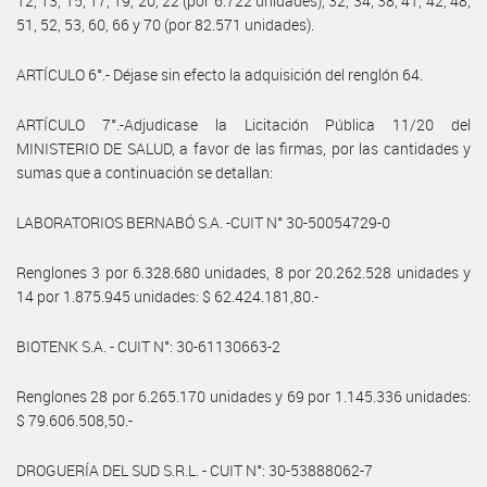
12, 13, 15, 17, 19, 20, 22 (por 6.722 unidades), 32, 34, 38, 41, 42, 48,
51, 52, 53, 60, 66 y 70 (por 82.571 unidades).
ARTÍCULO 6°.- Déjase sin efecto la adquisición del renglón 64.
ARTÍCULO 7°.-Adjudicase la Licitación Pública 11/20 del
MINISTERIO DE SALUD, a favor de las firmas, por las cantidades y
sumas que a continuación se detallan:
LABORATORIOS BERNABÓ S.A. -CUIT N° 30-50054729-0
Renglones 3 por 6.328.680 unidades, 8 por 20.262.528 unidades y
14 por 1.875.945 unidades: $ 62.424.181,80.-
BIOTENK S.A. - CUIT N°: 30-61130663-2
Renglones 28 por 6.265.170 unidades y 69 por 1.145.336 unidades:
$ 79.606.508,50.-
DROGUERÍA DEL SUD S.R.L. - CUIT N°: 30-53888062-7