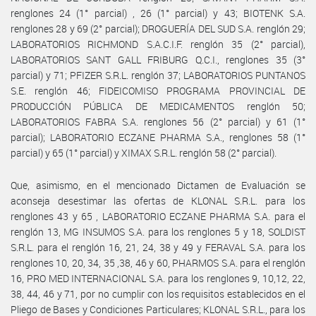
renglones 24 (1° parcial) , 26 (1° parcial) y 43; BIOTENK S.A.
renglones 28 y 69 (2° parcial); DROGUERÍA DEL SUD S.A. renglón 29;
LABORATORIOS RICHMOND S.A.C.I.F. renglón 35 (2° parcial),
LABORATORIOS SANT GALL FRIBURG Q.C.I., renglones 35 (3°
parcial) y 71; PFIZER S.R.L. renglón 37; LABORATORIOS PUNTANOS
S.E. renglón 46; FIDEICOMISO PROGRAMA PROVINCIAL DE
PRODUCCIÓN PÚBLICA DE MEDICAMENTOS renglón 50;
LABORATORIOS FABRA S.A. renglones 56 (2° parcial) y 61 (1°
parcial); LABORATORIO ECZANE PHARMA S.A., renglones 58 (1°
parcial) y 65 (1° parcial) y XIMAX S.R.L. renglón 58 (2° parcial).
Que, asimismo, en el mencionado Dictamen de Evaluación se
aconseja desestimar las ofertas de KLONAL S.R.L. para los
renglones 43 y 65 , LABORATORIO ECZANE PHARMA S.A. para el
renglón 13, MG INSUMOS S.A. para los renglones 5 y 18, SOLDIST
S.R.L. para el renglón 16, 21, 24, 38 y 49 y FERAVAL S.A. para los
renglones 10, 20, 34, 35 ,38, 46 y 60, PHARMOS S.A. para el renglón
16, PRO MED INTERNACIONAL S.A. para los renglones 9, 10,12, 22,
38, 44, 46 y 71, por no cumplir con los requisitos establecidos en el
Pliego de Bases y Condiciones Particulares; KLONAL S.R.L., para los