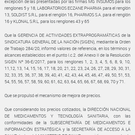
excepción de las presentadas por las firmas MG INSUMOS para los
renglones 5 y 18, LABORATORIOS ECZANE PHARMA para el renglón
13, SOLDIST S.R.L. para el renglón 16, PHARMOS S.A. para el renglón
16 y KLONAL S.R.L. para los renglones 43 y 65
Que la GERENCIA DE ACTIVIDADES EXTRAPROGRAMÁTICAS de la
SINDICATURA GENERAL DE LA NACIÓN (SIGEN), mediante la Orden
de Trabajo 284/20, informó valores de referencia, en los términos y
alcances establecidos en el punto I.c.2. del Anexo II de la Resolución
SIGEN Nº 36-E/2017, para los renglones 1, 2, 3, 4, 5, 6, 8, 9, 10,
11,12, 13, 14, 15, 16, 17, 18, 20, 21, 22, 23, 24, 26, 27, 28, 29, 30, 31,
32, 33, 35, 36, 37, 38, 39, 40, 41, 42, 43, 44, 45, 46, 47, 49, 50, 51, 53,
54, 55, 56, 57, 58, 59, 60, 61, 62, 63, 64, 65, 66, 67, 68, 69, 70 y 71.
Que se propulsó el mecanismo de mejora de precios.
Que considerando los precios cotizados, la DIRECCIÓN NACIONAL
DE MEDICAMENTOS Y TECNOLOGÍA SANITARIA, con las
conformidades de la SUBSECRETARÍA DE MEDICAMENTOS E
INFORMACIÓN ESTRATÉGICA y la SECRETARÍA DE ACCESO A LA