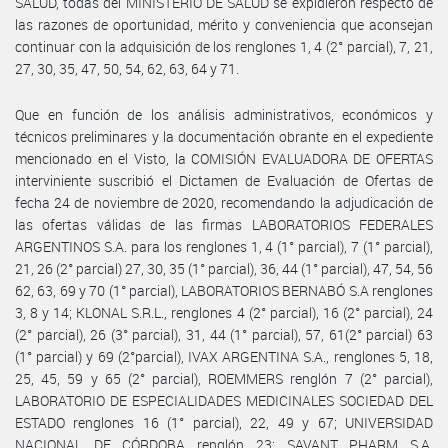
SALUD, todas del MINISTERIO DE SALUD se expidieron respecto de
las razones de oportunidad, mérito y conveniencia que aconsejan
continuar con la adquisición de los renglones 1, 4 (2° parcial), 7, 21,
27, 30, 35, 47, 50, 54, 62, 63, 64 y 71.
Que en función de los análisis administrativos, económicos y
técnicos preliminares y la documentación obrante en el expediente
mencionado en el Visto, la COMISIÓN EVALUADORA DE OFERTAS
interviniente suscribió el Dictamen de Evaluación de Ofertas de
fecha 24 de noviembre de 2020, recomendando la adjudicación de
las ofertas válidas de las firmas LABORATORIOS FEDERALES
ARGENTINOS S.A. para los renglones 1, 4 (1° parcial), 7 (1° parcial),
21, 26 (2° parcial) 27, 30, 35 (1° parcial), 36, 44 (1° parcial), 47, 54, 56
62, 63, 69 y 70 (1° parcial), LABORATORIOS BERNABÓ S.A renglones
3, 8 y 14; KLONAL S.R.L., renglones 4 (2° parcial), 16 (2° parcial), 24
(2° parcial), 26 (3° parcial), 31, 44 (1° parcial), 57, 61(2° parcial) 63
(1° parcial) y 69 (2°parcial), IVAX ARGENTINA S.A., renglones 5, 18,
25, 45, 59 y 65 (2° parcial), ROEMMERS renglón 7 (2° parcial),
LABORATORIO DE ESPECIALIDADES MEDICINALES SOCIEDAD DEL
ESTADO renglones 16 (1° parcial), 22, 49 y 67; UNIVERSIDAD
NACIONAL DE CÓRDOBA renglón 23; SAVANT PHARM S.A.