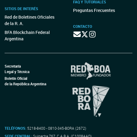
FAQ Y TUTORIALES
SITIOS DE INTERÉS
Preguntas Frecuentes
Red de Boletines Oficiales
de la R. A.
CONTACTO
BFA Blockchain Federal
Argentina
Secretaría
Legal y Técnica
Boletín Oficial
de la República Argentina
TELÉFONOS:
5218-8400 - 0810-345-BORA (2672)
SEDE CENTRAL:
Suipacha 767, C.A.B.A. (C1008AAO)