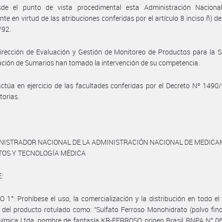
de el punto de vista procedimental esta Administración Nacional
te en virtud de las atribuciones conferidas por el artículo 8 inciso ñ) de
/92.
irección de Evaluación y Gestión de Monitoreo de Productos para la S
ción de Sumarios han tomado la intervención de su competencia.
ctúa en ejercicio de las facultades conferidas por el Decreto Nº 1490
torias.
INISTRADOR NACIONAL DE LA ADMINISTRACIÓN NACIONAL DE MEDICA
TOS Y TECNOLOGÍA MÉDICA
:
 1°: Prohíbese el uso, la comercialización y la distribución en todo el t
 del producto rotulado como: “Sulfato Ferroso Monohidrato (polvo fin
uímica Ltda, nombre de fantasía KR-FERROSO, origen Brasil RNPA N° 0