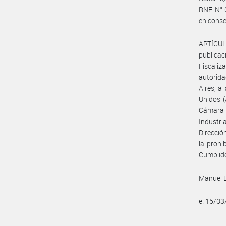
RNE N° 0
en conse
ARTÍCUL
publicac
Fiscali
autorida
Aires, a
Unidos (
Cámara 
Industri
Direcció
la prohi
Cumplido
Manuel 
e. 15/0