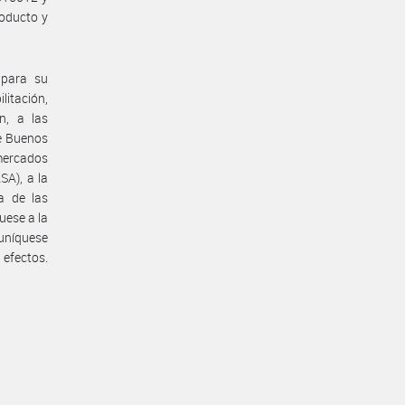
roducto y
 para su
litación,
n, a las
de Buenos
rmercados
SA), a la
a de las
uese a la
muníquese
 efectos.