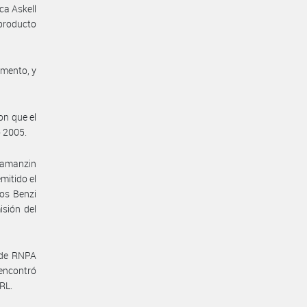
ca Askell
producto
umento, y
on que el
o 2005.
Ramanzin
mitido el
los Benzi
sión del
 de RNPA
encontró
RL.