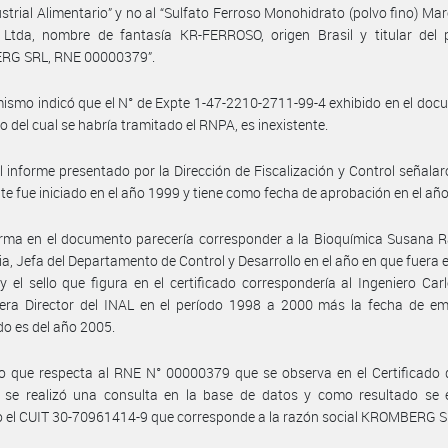
strial Alimentario” y no al “Sulfato Ferroso Monohidrato (polvo fino) Mar
 Ltda, nombre de fantasía KR-FERROSO, origen Brasil y titular del 
G SRL, RNE 00000379”.
ismo indicó que el N° de Expte 1-47-2210-2711-99-4 exhibido en el doc
o del cual se habría tramitado el RNPA, es inexistente.
l informe presentado por la Dirección de Fiscalización y Control señalar
te fue iniciado en el año 1999 y tiene como fecha de aprobación en el añ
irma en el documento parecería corresponder a la Bioquímica Susana 
a, Jefa del Departamento de Control y Desarrollo en el año en que fuera e
 y el sello que figura en el certificado correspondería al Ingeniero Car
era Director del INAL en el período 1998 a 2000 más la fecha de emi
ado es del año 2005.
lo que respecta al RNE N° 00000379 que se observa en el Certificado
o se realizó una consulta en la base de datos y como resultado se 
 el CUIT 30-70961414-9 que corresponde a la razón social KROMBERG S