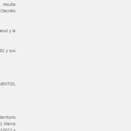
 resulta
l Decreto
alud y la
/92 y sus
MENTOS,
erritorio
o), Marca
610012 y