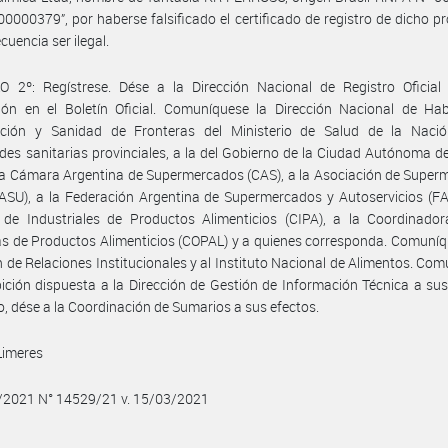
0000379”, por haberse falsificado el certificado de registro de dicho p
cuencia ser ilegal.
O 2º: Regístrese. Dése a la Dirección Nacional de Registro Oficial
ión en el Boletín Oficial. Comuníquese la Dirección Nacional de Habi
zación y Sanidad de Fronteras del Ministerio de Salud de la Nació
des sanitarias provinciales, a la del Gobierno de la Ciudad Autónoma 
 la Cámara Argentina de Supermercados (CAS), a la Asociación de Supe
ASU), a la Federación Argentina de Supermercados y Autoservicios (FA
de Industriales de Productos Alimenticios (CIPA), a la Coordinador
as de Productos Alimenticios (COPAL) y a quienes corresponda. Comuníq
n de Relaciones Institucionales y al Instituto Nacional de Alimentos. Co
bición dispuesta a la Dirección de Gestión de Información Técnica a sus
, dése a la Coordinación de Sumarios a sus efectos.
Limeres
3/2021 N° 14529/21 v. 15/03/2021