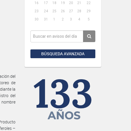
16
17
18
19
20
21
22
23
24
25
26
27
28
29
30
31
1
2
3
4
5
BÚSQUEDA AVANZADA
ación del
toreo de
diante la
istro del
a, nombre
Producto
feroles –