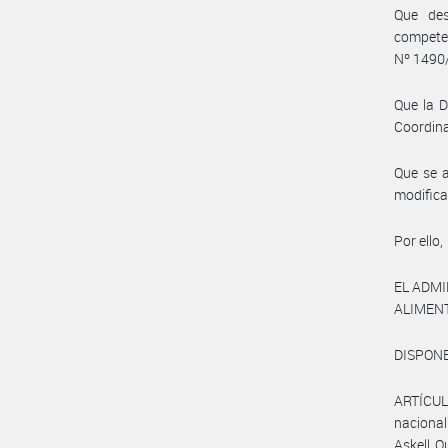
Que des
competen
Nº 1490
Que la D
Coordina
Que se a
modifica
Por ello,
EL ADM
ALIMEN
DISPONE
ARTÍCULO
nacional
Askell Q