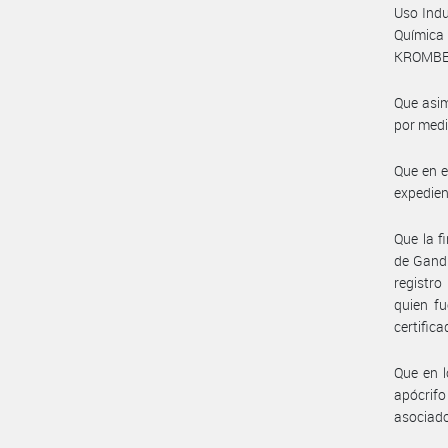
Uso Indu
Química
KROMBER
Que asim
por medi
Que en e
expedien
Que la f
de Gandi
registro
quien fu
certific
Que en 
apócrif
asociado