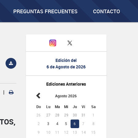
PREGUNTAS FRECUENTES
CONTACTO
Edición del
6 de Agosto de 2026
Ediciones Anteriores
|
Agosto 2026
Do
Lu
Ma
Mi
Ju
Vi
Sa
26
27
28
29
30
31
1
TOS,
2
3
4
5
6
7
8
9
10
11
12
13
14
15