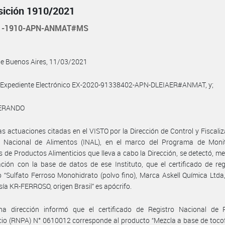
sición 1910/2021
21-1910-APN-ANMAT#MS
de Buenos Aires, 11/03/2021
l Expediente Electrónico EX-2020-91338402-APN-DLEIAER#ANMAT, y;
ERANDO
as actuaciones citadas en el VISTO por la Dirección de Control y Fiscaliz
to Nacional de Alimentos (INAL), en el marco del Programa de Moni
s de Productos Alimenticios que lleva a cabo la Dirección, se detectó, me
ión con la base de datos de ese Instituto, que el certificado de reg
 “Sulfato Ferroso Monohidrato (polvo fino), Marca Askell Química Ltd
sía KR-FERROSO, origen Brasil” es apócrifo.
ha dirección informó que el certificado de Registro Nacional de 
cio (RNPA) N° 0610012 corresponde al producto “Mezcla a base de toco