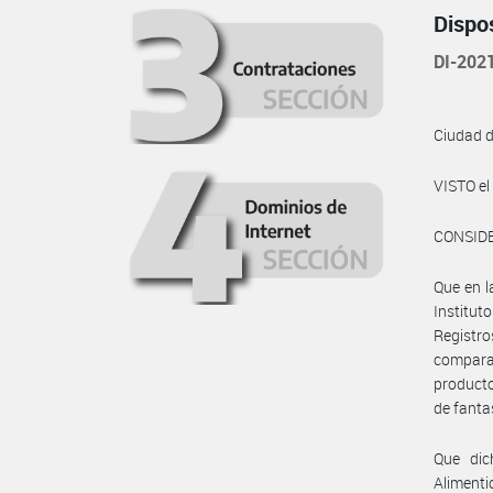
Dispo
DI-20
Ciudad 
VISTO e
CONSID
Que en l
Institu
Registro
comparac
producto
de fanta
Que dic
Alimenti