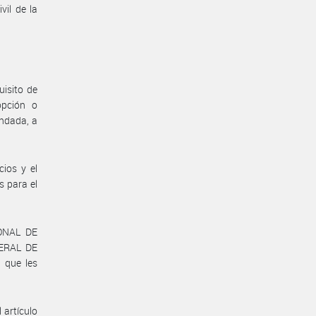
vil de la
uisito de
opción o
undada, a
cios y el
s para el
ONAL DE
ERAL DE
 que les
 artículo