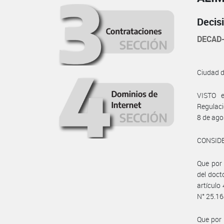
Decis
DECAD-
Ciudad 
VISTO 
Regulaci
8 de ago
CONSID
Que por 
del doct
artículo
N° 25.16
Que por 