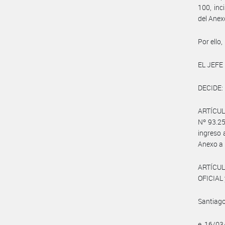
100, inc
del Anex
Por ello,
EL JEFE
DECIDE:
ARTÍCUL
Nº 93.25
ingreso a
Anexo a 
ARTÍCUL
OFICIAL 
Santiago
e. 16/0