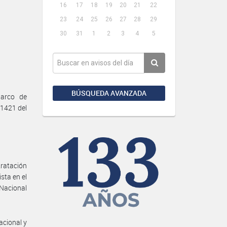
16
17
18
19
20
21
22
23
24
25
26
27
28
29
30
31
1
2
3
4
5
BÚSQUEDA AVANZADA
arco de
 1421 del
tratación
sta en el
 Nacional
acional y