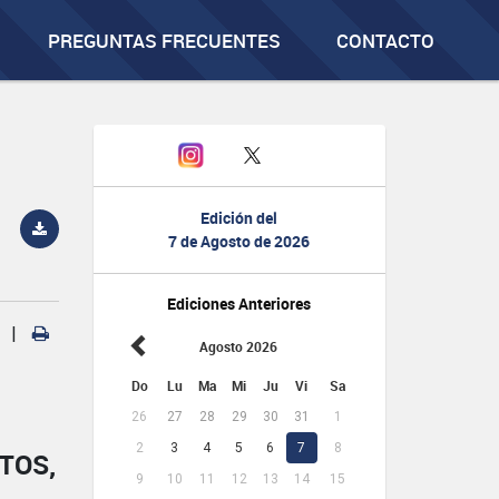
PREGUNTAS FRECUENTES
CONTACTO
Edición del
7 de Agosto de 2026
Ediciones Anteriores
|
Agosto 2026
Do
Lu
Ma
Mi
Ju
Vi
Sa
26
27
28
29
30
31
1
2
3
4
5
6
7
8
TOS,
9
10
11
12
13
14
15