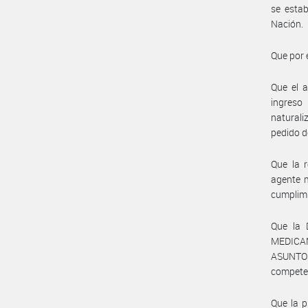
se estab
Nación.
Que por 
Que el a
ingreso
naturali
pedido de
Que la r
agente m
cumplimi
Que la
MEDICA
ASUNTOS
compete
Que la p