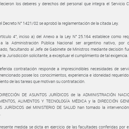
lecieron los deberes y derechos del personal que integra el Servicio Ci
el Decreto N° 1421/02 se aprobó la reglamentación de la citada Ley.
rtículo 4°, inciso a) del Anexo a la Ley N° 25.164 establece como req
 a la Administración Pública Nacional ser argentino nativo, por 
zado, facultando al Jefe de Gabinete de Ministros mediante decisión f
 la Jurisdicción solicitante, a exceptuar el cumplimiento de tal exigencia.
eferida contratación responde a imprescindibles necesidades de servi
encionado posee los conocimientos, experiencia e idoneidad requerido
ento de las tareas que motivan su contratación.
 DIRECCIÓN DE ASUNTOS JURÍDICOS de la ADMINISTRACIÓN NACI
MENTOS, ALIMENTOS Y TECNOLOGÍA MÉDICA y la DIRECCIÓN GEN
 JURÍDICOS del MINISTERIO DE SALUD han tomado la intervención
.
resente medida se dicta en ejercicio de las facultades conferidas por el