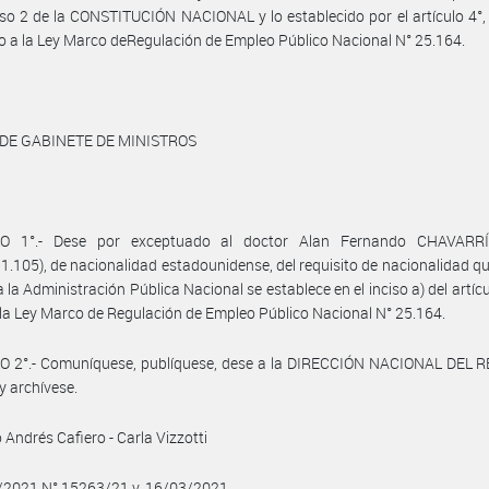
iso 2 de la CONSTITUCIÓN NACIONAL y lo establecido por el artículo 4°, 
o a la Ley Marco deRegulación de Empleo Público Nacional N° 25.164.
 DE GABINETE DE MINISTROS
O 1°.- Dese por exceptuado al doctor Alan Fernando CHAVARRÍA
1.105), de nacionalidad estadounidense, del requisito de nacionalidad qu
 la Administración Pública Nacional se establece en el inciso a) del artícu
la Ley Marco de Regulación de Empleo Público Nacional N° 25.164.
O 2°.- Comuníquese, publíquese, dese a la DIRECCIÓN NACIONAL DEL 
y archívese.
 Andrés Cafiero - Carla Vizzotti
3/2021 N° 15263/21 v. 16/03/2021