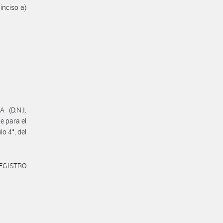
inciso a)
 (D.N.I.
e para el
lo 4°, del
REGISTRO