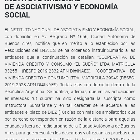
DE ASOCIATIVISMO Y ECONOMÍA
SOCIAL
El INSTITUTO NACIONAL DE ASOCIATIVISMO Y ECONOMÍA SOCIAL,
con domicilio en Av. Belgrano Nº 1656, Ciudad Autónoma de
Buenos Aires, notifica que en mérito a lo establecido por las
Resoluciones del I.N.A.E.S. se ha ordenado instruir Sumario a las
entidades que a continuación se detallan: “COOPERATIVA DE
VIVIENDA CREDITO Y CONSUMO “EL SUEÑO” LTDA MATRICULA
33255 (RESFC-2019-2332-APN-DI#INAES); “COOPERATIVA DE
VIVIENDA CREDITO Y CONSUMO LTDA, MATRICULA 29949 (RESFC-
2019-2523-APN-DI#INAES). Todas ellas con domicilio dentro de la
República Argentina. Se notifica, además, que en las actuaciones
enumeradas “ut supra” ha sido designada la suscripta como
Instructora Sumariante y en tal carácter se le acuerda a las
entidades el plazo de DIEZ (10) días con más los ampliatorios que
por derecho correspondan en razón de la distancia para aquellas
entidades fuera del radio urbano de la Ciudad Autónoma de Buenos
Aires, para que presenten los descargos y ofrezcan las pruebas que
hagan a su derecho (art 1º inc. f) de la Ley Nº 19.549), que