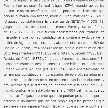
carril de ingreso al país del Área de Control Integrado (A.C.I.) del
Puente Internacional “General Artigas” (ZPA), cuando siendo las
20:30h se revisó los efectos que transportaba en el vehículo que
conducía, marca Volkswagen, modelo Suran, matrícula “IAE5946 ”
(Uruguay), constatándose la presencia de SETENTA Y DOS (72)
juegos de tres sartenes cada uno, marca “Eternity Lux” (conf. Acta
Nº017/2019 “SEIO”), que fueron secuestrados por tratarse de
mercadería que por su cantidad se encontraría excluida de la
definición legal de incidencia de viaje contenida en el art. 489 del
Código Aduanero, Ley Nº22.415 (de acuerdo a lo establecido en el
Dcto. Reglamentario Nº1101/82 -arts. 58 a 67-, Decreto Nº2281/94,
Resolución A.N.A. Nº3751/94 y sus ulteriores modificaciones.) En
dicha presentación deberá constituir domicilio dentro del radio
urbano de esta Aduana (art. 1001 C.A.), bajo apercibimiento de
tenerlo por constituido en los estrados de esta oficina aduanera,
donde se le notificaran de pleno derecho todas las resoluciones y
providencias que se dictaren, en la forma prevista por el art. 1013
inc. g), conforme lo estatuido en el art. 1004 del mismo cuerpo
normativo. Téngase presente que solo podrán presentarse por un
derecho o un interés que no sea propio aquellas personas que
ejercieren una representación legal y quienes se encontraren