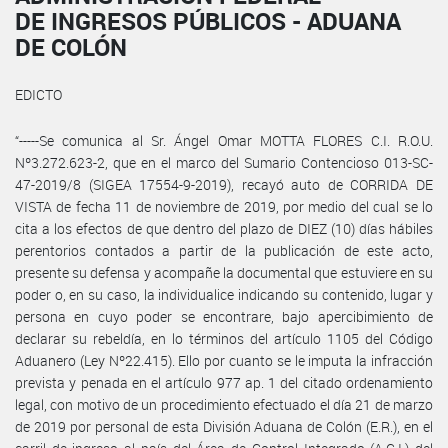
DE INGRESOS PÚBLICOS - ADUANA
DE COLÓN
EDICTO
“-----Se comunica al Sr. Ángel Omar MOTTA FLORES C.I. R.O.U.
Nº3.272.623-2, que en el marco del Sumario Contencioso 013-SC-
47-2019/8 (SIGEA 17554-9-2019), recayó auto de CORRIDA DE
VISTA de fecha 11 de noviembre de 2019, por medio del cual se lo
cita a los efectos de que dentro del plazo de DIEZ (10) días hábiles
perentorios contados a partir de la publicación de este acto,
presente su defensa y acompañe la documental que estuviere en su
poder o, en su caso, la individualice indicando su contenido, lugar y
persona en cuyo poder se encontrare, bajo apercibimiento de
declarar su rebeldía, en lo términos del artículo 1105 del Código
Aduanero (Ley Nº22.415). Ello por cuanto se le imputa la infracción
prevista y penada en el artículo 977 ap. 1 del citado ordenamiento
legal, con motivo de un procedimiento efectuado el día 21 de marzo
de 2019 por personal de esta División Aduana de Colón (E.R.), en el