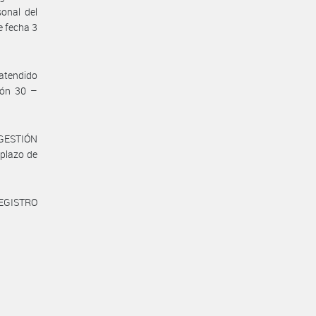
sonal del
 fecha 3
 atendido
ción 30 –
E GESTIÓN
plazo de
REGISTRO