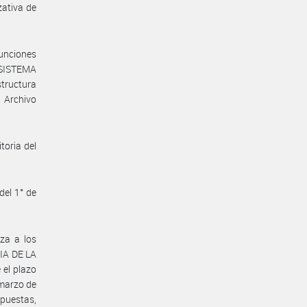
zativa de
Funciones
 SISTEMA
tructura
 Archivo
toria del
del 1° de
za a los
CIA DE LA
el plazo
 marzo de
spuestas,