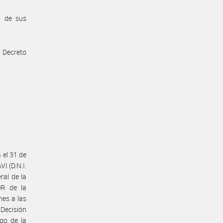
o de sus
l Decreto
 el 31 de
I (D.N.I.
ral de la
OR de la
es a las
Decisión
go de la