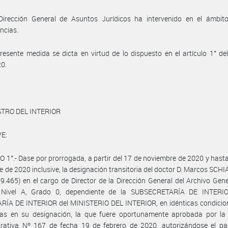
Dirección General de Asuntos Jurídicos ha intervenido en el ámbit
ncias.
resente medida se dicta en virtud de lo dispuesto en el artículo 1° de
20.
STRO DEL INTERIOR
E:
 1°.- Dase por prorrogada, a partir del 17 de noviembre de 2020 y hasta
e de 2020 inclusive, la designación transitoria del doctor D. Marcos SCHIAV
9.465) en el cargo de Director de la Dirección General del Archivo Gene
 Nivel A, Grado 0, dependiente de la SUBSECRETARÍA DE INTERI
RÍA DE INTERIOR del MINISTERIO DEL INTERIOR, en idénticas condicion
tas en su designación, la que fuere oportunamente aprobada por la 
trativa Nº 167 de fecha 19 de febrero de 2020, autorizándose el pa