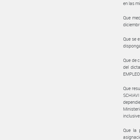
en las m
Que medi
diciembr
Que se e
disponga
Que de c
del dic
EMPLEO 
Que resu
SCHIAVI 
dependi
Minister
inclusive
Que la 
asignaci