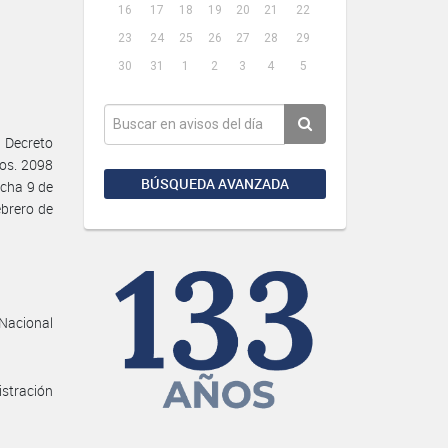
16
17
18
19
20
21
22
23
24
25
26
27
28
29
30
31
1
2
3
4
5
 Decreto
ros. 2098
BÚSQUEDA AVANZADA
echa 9 de
ebrero de
 Nacional
istración