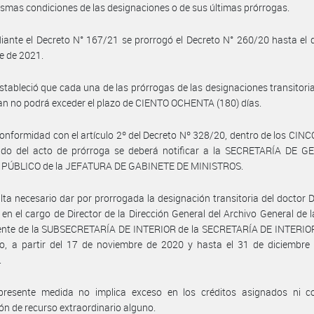
ismas condiciones de las designaciones o de sus últimas prórrogas.
ante el Decreto N° 167/21 se prorrogó el Decreto N° 260/20 hasta el 
e de 2021.
stableció que cada una de las prórrogas de las designaciones transitori
n no podrá exceder el plazo de CIENTO OCHENTA (180) días.
onformidad con el artículo 2º del Decreto Nº 328/20, dentro de los CINCO
tado del acto de prórroga se deberá notificar a la SECRETARÍA DE G
PÚBLICO de la JEFATURA DE GABINETE DE MINISTROS.
lta necesario dar por prorrogada la designación transitoria del doctor 
en el cargo de Director de la Dirección General del Archivo General de 
ente de la SUBSECRETARÍA DE INTERIOR de la SECRETARÍA DE INTERIOR
io, a partir del 17 de noviembre de 2020 y hasta el 31 de diciembre
.
presente medida no implica exceso en los créditos asignados ni co
ón de recurso extraordinario alguno.