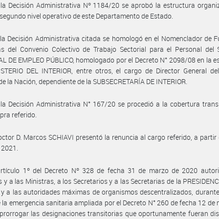
la Decisión Administrativa Nº 1184/20 se aprobó la estructura organi
 segundo nivel operativo de este Departamento de Estado.
la Decisión Administrativa citada se homologó en el Nomenclador de 
as del Convenio Colectivo de Trabajo Sectorial para el Personal del
L DE EMPLEO PÚBLICO, homologado por el Decreto N° 2098/08 en la es
ISTERIO DEL INTERIOR, entre otros, el cargo de Director General del
de la Nación, dependiente de la SUBSECRETARÍA DE INTERIOR.
la Decisión Administrativa N° 167/20 se procedió a la cobertura transi
pra referido.
octor D. Marcos SCHIAVI presentó la renuncia al cargo referido, a partir 
 2021.
artículo 1º del Decreto Nº 328 de fecha 31 de marzo de 2020 autori
s y a las Ministras, a los Secretarios y a las Secretarias de la PRESIDEN
 a las autoridades máximas de organismos descentralizados, durante 
 la emergencia sanitaria ampliada por el Decreto N° 260 de fecha 12 de
prorrogar las designaciones transitorias que oportunamente fueran di