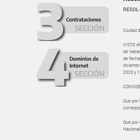
RESOL-
Ciudad 
VISTO el
de Neces
de fecha
diciembr
2020 y 1
CONSID
Que por 
correspo
Que por 
Nacional