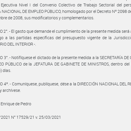
Ejecutiva Nivel I del Convenio Colectivo de Trabajo Sectorial del per
 NACIONAL DE EMPLEO PÚBLICO, homologado por el Decreto Nº 2098 de
mbre de 2008, sus modificatorios y complementarios.
 2°. - El gasto que demande el cumplimiento de la presente medida será
o a las partidas específicas del presupuesto vigente de la Jurisdic
RIO DEL INTERIOR -.
 3°. - Notifíquese el dictado de la presente medida a la SECRETARÍA D
O PÚBLICO de la JEFATURA DE GABINETE DE MINISTROS, dentro del 
) días.
O 4º. - Comuníquese, publíquese, dése a la DIRECCIÓN NACIONAL DEL 
y archívese.
 Enrique de Pedro
3/2021 N° 17529/21 v. 25/03/2021