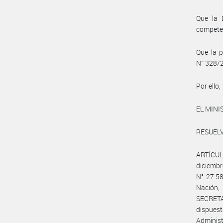
Que la 
compete
Que la p
N° 328/
Por ello,
EL MINI
RESUELV
ARTÍCULO
diciembr
N° 27.58
Nación,
SECRETA
dispues
Adminis