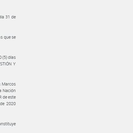
día 31 de
as que se
 (5) días
ESTIÓN Y
D. Marcos
la Nación
 de este
 de 2020
nstituye