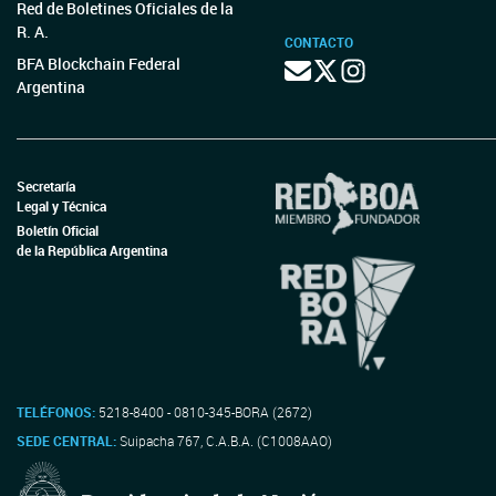
Red de Boletines Oficiales de la
R. A.
CONTACTO
BFA Blockchain Federal
Argentina
Secretaría
Legal y Técnica
Boletín Oficial
de la República Argentina
TELÉFONOS:
5218-8400 - 0810-345-BORA (2672)
SEDE CENTRAL:
Suipacha 767, C.A.B.A. (C1008AAO)