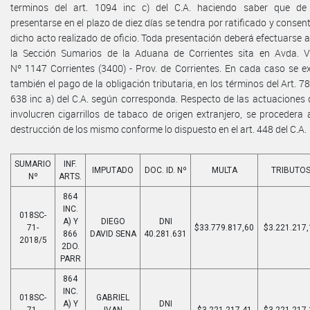
terminos del art. 1094 inc c) del C.A. haciendo saber que de
presentarse en el plazo de diez días se tendra por ratificado y consen
dicho acto realizado de oficio. Toda presentación deberá efectuarse 
la Sección Sumarios de la Aduana de Corrientes sita en Avda. V
Nº 1147 Corrientes (3400) - Prov. de Corrientes. En cada caso se e
también el pago de la obligación tributaria, en los términos del Art. 7
638 inc a) del C.A. según corresponda. Respecto de las actuaciones
involucren cigarrillos de tabaco de origen extranjero, se procedera 
destrucción de los mismo conforme lo dispuesto en el art. 448 del C.A.
SUMARIO
INF.
IMPUTADO
DOC. ID. Nº
MULTA
TRIBUTO
Nº
ARTS.
864
INC.
018SC-
A) Y
DIEGO
DNI
71-
$33.779.817,60
$3.221.217,
866
DAVID SENA
40.281.631
2018/5
2DO.
PARR
864
INC.
018SC-
GABRIEL
A) Y
DNI