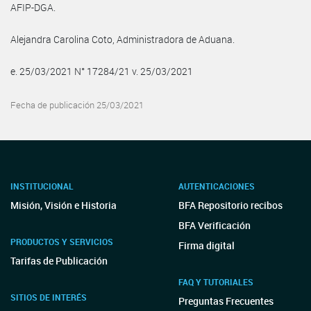
AFIP-DGA.
Alejandra Carolina Coto, Administradora de Aduana.
e. 25/03/2021 N° 17284/21 v. 25/03/2021
Fecha de publicación 25/03/2021
INSTITUCIONAL
AUTENTICACIONES
Misión, Visión e Historia
BFA Repositorio recibos
BFA Verificación
PRODUCTOS Y SERVICIOS
Firma digital
Tarifas de Publicación
FAQ Y TUTORIALES
SITIOS DE INTERÉS
Preguntas Frecuentes