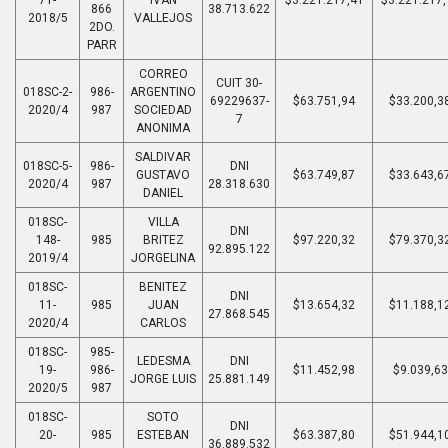
71-
IVAN
$3.221.217,41
$3.221.217,
866
38.713.622
2018/5
VALLEJOS
2DO.
PARR
CORREO
CUIT 30-
018SC-2-
986-
ARGENTINO
69229637-
$63.751,94
$33.200,3
2020/4
987
SOCIEDAD
7
ANONIMA
SALDIVAR
018SC-5-
986-
DNI
GUSTAVO
$63.749,87
$33.643,6
2020/4
987
28.318.630
DANIEL
018SC-
VILLA
DNI
148-
985
BRITEZ
$97.220,32
$79.370,3
92.895.122
2019/4
JORGELINA
018SC-
BENITEZ
DNI
11-
985
JUAN
$13.654,32
$11.188,1
27.868.545
2020/4
CARLOS
018SC-
985-
LEDESMA
DNI
19-
986-
$11.452,98
$9.039,63
JORGE LUIS
25.881.149
2020/5
987
018SC-
SOTO
DNI
20-
985
ESTEBAN
$63.387,80
$51.944,1
36.889.532