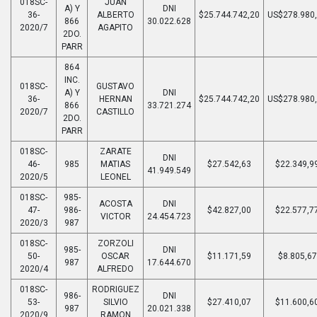
018SC-
JUAN
A) Y
DNI
36-
ALBERTO
$25.744.742,20
US$278.980
866
30.022.628
2020/7
AGAPITO
2DO.
PARR
864
INC.
018SC-
GUSTAVO
A) Y
DNI
36-
HERNAN
$25.744.742,20
US$278.980
866
33.721.274
2020/7
CASTILLO
2DO.
PARR
018SC-
ZARATE
DNI
46-
985
MATIAS
$27.542,63
$22.349,9
41.949.549
2020/5
LEONEL
018SC-
985-
ACOSTA
DNI
47-
986-
$42.827,00
$22.577,7
VICTOR
24.454.723
2020/3
987
018SC-
ZORZOLI
985-
DNI
50-
OSCAR
$11.171,59
$8.805,67
987
17.644.670
2020/4
ALFREDO
018SC-
RODRIGUEZ
986-
DNI
53-
SILVIO
$27.410,07
$11.600,6
987
20.021.338
2020/9
RAMON