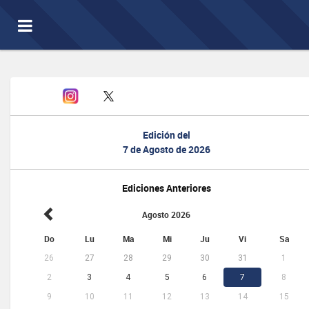
Toggle
navigation
Edición del
7 de Agosto de 2026
Ediciones Anteriores
Agosto 2026
Do
Lu
Ma
Mi
Ju
Vi
Sa
26
27
28
29
30
31
1
2
3
4
5
6
7
8
9
10
11
12
13
14
15