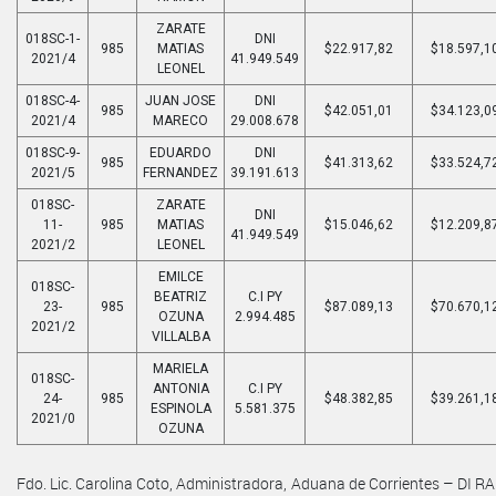
ZARATE
018SC-1-
DNI
985
MATIAS
$22.917,82
$18.597,1
2021/4
41.949.549
LEONEL
018SC-4-
JUAN JOSE
DNI
985
$42.051,01
$34.123,0
2021/4
MARECO
29.008.678
018SC-9-
EDUARDO
DNI
985
$41.313,62
$33.524,7
2021/5
FERNANDEZ
39.191.613
018SC-
ZARATE
DNI
11-
985
MATIAS
$15.046,62
$12.209,8
41.949.549
2021/2
LEONEL
EMILCE
018SC-
BEATRIZ
C.I PY
23-
985
$87.089,13
$70.670,1
OZUNA
2.994.485
2021/2
VILLALBA
MARIELA
018SC-
ANTONIA
C.I PY
24-
985
$48.382,85
$39.261,1
ESPINOLA
5.581.375
2021/0
OZUNA
Fdo. Lic. Carolina Coto, Administradora, Aduana de Corrientes – DI R