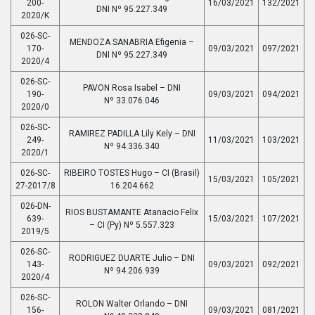
200-
16/03/2021
132/2021
DNI Nº 95.227.349
2020/K
026-SC-
MENDOZA SANABRIA Efigenia –
170-
09/03/2021
097/2021
DNI Nº 95.227.349
2020/4
026-SC-
PAVON Rosa Isabel – DNI
190-
09/03/2021
094/2021
Nº 33.076.046
2020/0
026-SC-
RAMIREZ PADILLA Lily Kely – DNI
249-
11/03/2021
103/2021
Nº 94.336.340
2020/1
026-SC-
RIBEIRO TOSTES Hugo – CI (Brasil)
15/03/2021
105/2021
27-2017/8
16.204.662
026-DN-
RIOS BUSTAMANTE Atanacio Felix
639-
15/03/2021
107/2021
– CI (Py) Nº 5.557.323
2019/5
026-SC-
RODRIGUEZ DUARTE Julio – DNI
143-
09/03/2021
092/2021
Nº 94.206.939
2020/4
026-SC-
ROLON Walter Orlando – DNI
156-
09/03/2021
081/2021