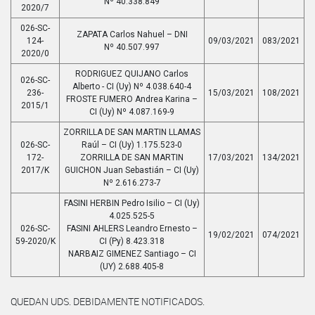
Nº 40.338.849
2020/7
026-SC-
ZAPATA Carlos Nahuel – DNI
124-
09/03/2021
083/2021
Nº 40.507.997
2020/0
RODRIGUEZ QUIJANO Carlos
026-SC-
Alberto - CI (Uy) Nº 4.038.640-4
236-
15/03/2021
108/2021
FROSTE FUMERO Andrea Karina –
2015/1
CI (Uy) Nº 4.087.169-9
ZORRILLA DE SAN MARTIN LLAMAS
026-SC-
Raúl – CI (Uy) 1.175.523-0
172-
ZORRILLA DE SAN MARTIN
17/03/2021
134/2021
2017/K
GUICHON Juan Sebastián – CI (Uy)
Nº 2.616.273-7
FASINI HERBIN Pedro Isilio – CI (Uy)
4.025.525-5
026-SC-
FASINI AHLERS Leandro Ernesto –
19/02/2021
074/2021
59-2020/K
CI (Py) 8.423.318
NARBAIZ GIMENEZ Santiago – CI
(UY) 2.688.405-8
QUEDAN UDS. DEBIDAMENTE NOTIFICADOS.