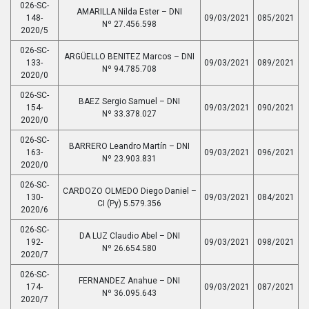
026-SC-
AMARILLA Nilda Ester – DNI
148-
09/03/2021
085/2021
Nº 27.456.598
2020/5
026-SC-
ARGÜELLO BENITEZ Marcos – DNI
133-
09/03/2021
089/2021
Nº 94.785.708
2020/0
026-SC-
BAEZ Sergio Samuel – DNI
154-
09/03/2021
090/2021
Nº 33.378.027
2020/0
026-SC-
BARRERO Leandro Martín – DNI
163-
09/03/2021
096/2021
Nº 23.903.831
2020/0
026-SC-
CARDOZO OLMEDO Diego Daniel –
130-
09/03/2021
084/2021
CI (Py) 5.579.356
2020/6
026-SC-
DA LUZ Claudio Abel – DNI
192-
09/03/2021
098/2021
Nº 26.654.580
2020/7
026-SC-
FERNANDEZ Anahue – DNI
174-
09/03/2021
087/2021
Nº 36.095.643
2020/7