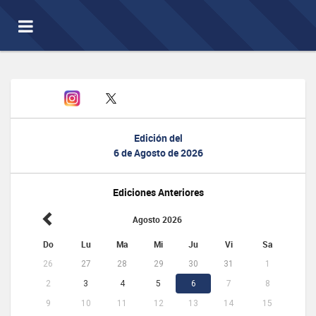
Toggle
navigation
Edición del
6 de Agosto de 2026
Ediciones Anteriores
Agosto 2026
Do
Lu
Ma
Mi
Ju
Vi
Sa
26
27
28
29
30
31
1
2
3
4
5
6
7
8
9
10
11
12
13
14
15