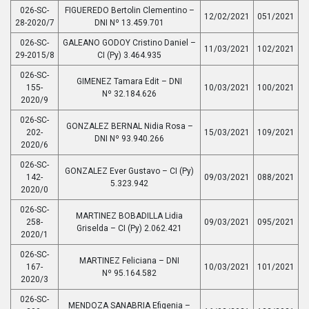
026-SC-
FIGUEREDO Bertolin Clementino –
12/02/2021
051/2021
28-2020/7
DNI Nº 13.459.701
026-SC-
GALEANO GODOY Cristino Daniel –
11/03/2021
102/2021
29-2015/8
CI (Py) 3.464.935
026-SC-
GIMENEZ Tamara Edit – DNI
155-
10/03/2021
100/2021
Nº 32.184.626
2020/9
026-SC-
GONZALEZ BERNAL Nidia Rosa –
202-
15/03/2021
109/2021
DNI Nº 93.940.266
2020/6
026-SC-
GONZALEZ Ever Gustavo – CI (Py)
142-
09/03/2021
088/2021
5.323.942
2020/0
026-SC-
MARTINEZ BOBADILLA Lidia
258-
09/03/2021
095/2021
Griselda – CI (Py) 2.062.421
2020/1
026-SC-
MARTINEZ Feliciana – DNI
167-
10/03/2021
101/2021
Nº 95.164.582
2020/3
026-SC-
MENDOZA SANABRIA Efigenia –