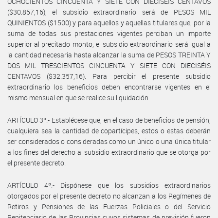
OCHOCIENTOS CINCUENTA Y SIETE CON DIECISÉIS CENTAVOS
($30.857,16), el subsidio extraordinario será de PESOS MIL
QUINIENTOS ($1500) y para aquellos y aquellas titulares que, por la
suma de todas sus prestaciones vigentes perciban un importe
superior al precitado monto, el subsidio extraordinario será igual a
la cantidad necesaria hasta alcanzar la suma de PESOS TREINTA Y
DOS MIL TRESCIENTOS CINCUENTA Y SIETE CON DIECISÉIS
CENTAVOS ($32.357,16). Para percibir el presente subsidio
extraordinario los beneficios deben encontrarse vigentes en el
mismo mensual en que se realice su liquidación.
ARTÍCULO 3º.- Establécese que, en el caso de beneficios de pensión,
cualquiera sea la cantidad de copartícipes, estos o estas deberán
ser considerados o consideradas como un único o una única titular
a los fines del derecho al subsidio extraordinario que se otorga por
el presente decreto.
ARTÍCULO 4º.- Dispónese que los subsidios extraordinarios
otorgados por el presente decreto no alcanzan a los Regímenes de
Retiros y Pensiones de las Fuerzas Policiales o del Servicio
Penitenciario de las Provincias cuyos sistemas de previsión fueron