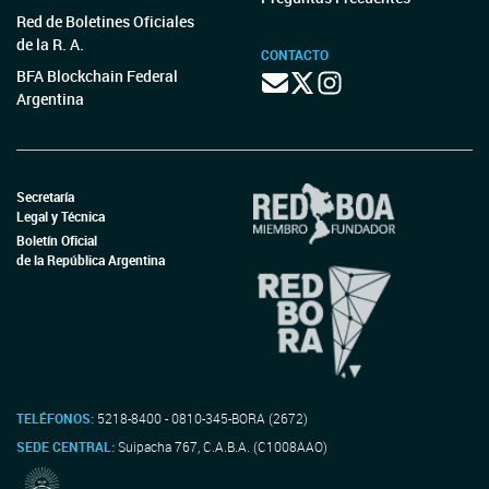
Red de Boletines Oficiales
de la R. A.
CONTACTO
BFA Blockchain Federal
Argentina
Secretaría
Legal y Técnica
Boletín Oficial
de la República Argentina
TELÉFONOS:
5218-8400 - 0810-345-BORA (2672)
SEDE CENTRAL:
Suipacha 767, C.A.B.A. (C1008AAO)