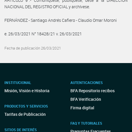
ARTÍCULO 9°.- Comuníquese, publíquese, dese a la DIRECCIÓN
NACIONAL DEL REGISTRO OFICIAL y archívese.
FERNÁNDEZ - Santiago Andrés Cafiero - Claudio Omar Moroni
e. 26/03/2021 N° 18428/21 v. 26/03/2021
Fecha de publicación 26/03/2021
INSTITUCIONAL
AUTENTICACIONES
Misión, Visión e Historia
BFA Repositorio recibos
BFA Verificación
PRODUCTOS Y SERVICIOS
Firma digital
Tarifas de Publicación
FAQ Y TUTORIALES
SITIOS DE INTERÉS
Preguntas Frecuentes