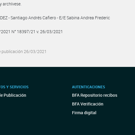
y archívese.
Z - Santiago Andrés Cafiero - E/E Sabina Andrea Frederic
3/2021 N° 18397/21 v. 26/03/2021
e publicación 26/03/2021
OS Y SERVICIOS
AUTENTICACIONES
de Publicación
BFA Repositorio recibos
BFA Verificación
Firma digital