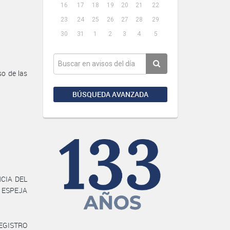
16
17
18
19
20
21
22
23
24
25
26
27
28
29
30
31
1
2
3
4
5
o de las
BÚSQUEDA AVANZADA
NCIA DEL
O ESPEJA
REGISTRO