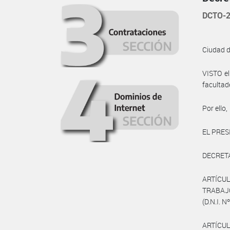
DCTO-2
Ciudad 
VISTO e
facultad
Por ello,
EL PRES
DECRET
ARTÍCUL
TRABAJO
(D.N.I. N
ARTÍCUL