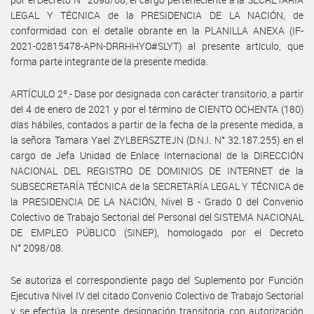
LEGAL Y TÉCNICA de la PRESIDENCIA DE LA NACIÓN, de
conformidad con el detalle obrante en la PLANILLA ANEXA (IF-
2021-02815478-APN-DRRHHYO#SLYT) al presente artículo, que
forma parte integrante de la presente medida.
ARTÍCULO 2º.- Dase por designada con carácter transitorio, a partir
del 4 de enero de 2021 y por el término de CIENTO OCHENTA (180)
días hábiles, contados a partir de la fecha de la presente medida, a
la señora Tamara Yael ZYLBERSZTEJN (D.N.I. N° 32.187.255) en el
cargo de Jefa Unidad de Enlace Internacional de la DIRECCIÓN
NACIONAL DEL REGISTRO DE DOMINIOS DE INTERNET de la
SUBSECRETARÍA TÉCNICA de la SECRETARÍA LEGAL Y TÉCNICA de
la PRESIDENCIA DE LA NACIÓN, Nivel B - Grado 0 del Convenio
Colectivo de Trabajo Sectorial del Personal del SISTEMA NACIONAL
DE EMPLEO PÚBLICO (SINEP), homologado por el Decreto
N° 2098/08.
Se autoriza el correspondiente pago del Suplemento por Función
Ejecutiva Nivel IV del citado Convenio Colectivo de Trabajo Sectorial
y se efectúa la presente designación transitoria con autorización