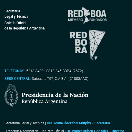
Secretaría
Legal y Técnica
Boletín Oficial
de la República Argentina
TELÉFONOS:
5218-8400 - 0810-345-BORA (2672)
SEDE CENTRAL:
Suipacha 767, C.A.B.A. (C1008AAO)
Secretaría Legal y Técnica |
Dra. María Ibarzabal Murphy - Secretaria
Dirección Nacional del Registro Oficial |
Dr. Walter Rubén Gonzalez - Director