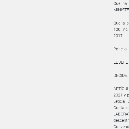
Que ha t
MINISTE
Que la p
100, inc
2017.
Por ello,
EL JEFE
DECIDE:
ARTÍCULO
2021 y p
Leticia
Contabl
LABORAT
descentr
Convenio