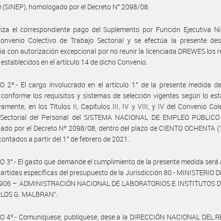
(SINEP), homologado por el Decreto N° 2098/08.
iza el correspondiente pago del Suplemento por Función Ejecutiva Niv
onvenio Colectivo de Trabajo Sectorial y se efectúa la presente des
ria con autorización excepcional por no reunir la licenciada DREWES los r
establecidos en el artículo 14 de dicho Convenio.
 2º.- El cargo involucrado en el artículo 1° de la presente medida d
 conforme los requisitos y sistemas de selección vigentes según lo est
vamente, en los Títulos II, Capítulos III, IV y VIII, y IV del Convenio Col
 Sectorial del Personal del SISTEMA NACIONAL DE EMPLEO PÚBLICO 
do por el Decreto Nº 2098/08, dentro del plazo de CIENTO OCHENTA (1
 contados a partir del 1° de febrero de 2021.
 3°.- El gasto que demande el cumplimiento de la presente medida será
partidas específicas del presupuesto de la Jurisdicción 80 - MINISTERIO 
 906 – ADMINISTRACIÓN NACIONAL DE LABORATORIOS E INSTITUTOS 
RLOS G. MALBRAN”.
O 4º.- Comuníquese, publíquese, dese a la DIRECCIÓN NACIONAL DEL 