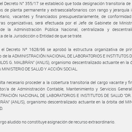
el Decreto N° 355/17 se estableció que toda designación transitoria de
s de planta permanente y extraescalafonarios con rango y jerarquía i
etario, vacantes y financiados presupuestariamente, de conformidad
ras organizativas, será efectuada por el Jefe de Gabinete de Minist
de la Administración Pública Nacional, centralizada y descentral
a de la Jurisdicción o Entidad de que se trate.
 el Decreto Nº 1628/96 se aprobó la estructura organizativa de prim
vo de la ADMINISTRACIÓN NACIONAL DE LABORATORIOS E INSTITUTOS 
LOS G. MALBRÁN” (ANLIS), organismo descentralizado actuante en la ó
s MINISTERIO DE SALUD Y ACCIÓN SOCIAL.
lta necesario proceder a la cobertura transitoria del cargo vacante y f
tor/a de Administración Contable, Mantenimiento y Servicios General
TRACIÓN NACIONAL DE LABORATORIOS E INSTITUTOS DE SALUD “DR
ÁN” (ANLIS), organismo descentralizado actuante en la órbita del MI
D.
argo aludido no constituye asignación de recurso extraordinario.