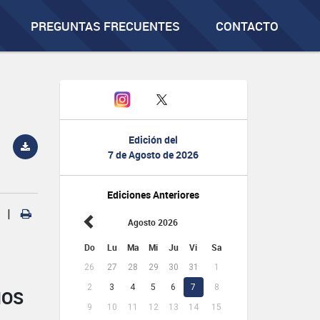
PREGUNTAS FRECUENTES
CONTACTO
Edición del
7 de Agosto de 2026
Ediciones Anteriores
|
Agosto 2026
Do
Lu
Ma
Mi
Ju
Vi
Sa
26
27
28
29
30
31
1
2
3
4
5
6
7
8
IOS
9
10
11
12
13
14
15