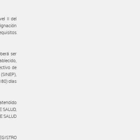
el II del
ignación
equisitos
eberá ser
ablecido,
ectivo de
(SINEP),
80) días
 atendido
DE SALUD,
DE SALUD
REGISTRO