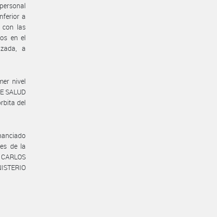
 personal
nferior a
 con las
ros en el
izada, a
er nivel
DE SALUD
rbita del
inanciado
es de la
. CARLOS
NISTERIO