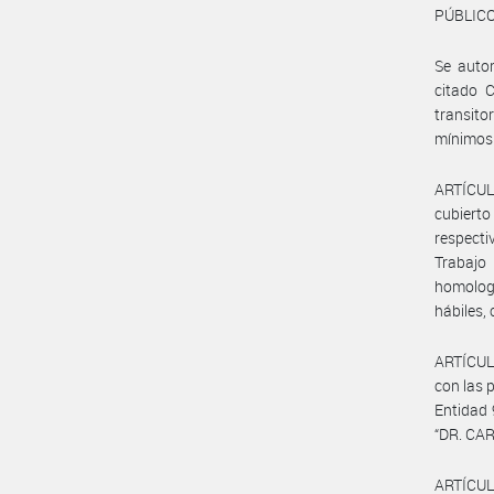
PÚBLICO 
Se autor
citado C
transito
mínimos 
ARTÍCULO
cubierto
respecti
Trabajo
homologa
hábiles,
ARTÍCULO
con las 
Entidad
“DR. CA
ARTÍCUL