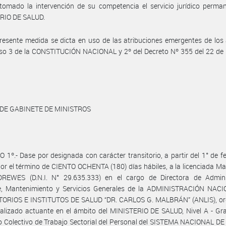
omado la intervención de su competencia el servicio jurídico perman
RIO DE SALUD.
resente medida se dicta en uso de las atribuciones emergentes de los 
iso 3 de la CONSTITUCIÓN NACIONAL y 2º del Decreto Nº 355 del 22 de
 DE GABINETE DE MINISTROS
 1º.- Dase por designada con carácter transitorio, a partir del 1° de f
or el término de CIENTO OCHENTA (180) días hábiles, a la licenciada Ma
 DREWES (D.N.I. N° 29.635.333) en el cargo de Directora de Admini
e, Mantenimiento y Servicios Generales de la ADMINISTRACIÓN NAC
ORIOS E INSTITUTOS DE SALUD “DR. CARLOS G. MALBRÁN” (ANLIS), o
alizado actuante en el ámbito del MINISTERIO DE SALUD, Nivel A - Gr
 Colectivo de Trabajo Sectorial del Personal del SISTEMA NACIONAL D