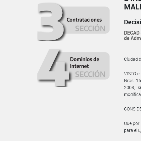
MAL
Decis
DECAD-
de Admi
Ciudad 
VISTO el
Nros. 16
2008, s
modifica
CONSID
Que por 
para el E