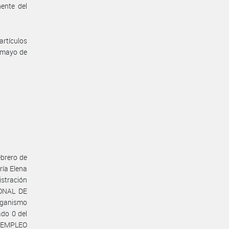
ente del
artículos
 mayo de
ebrero de
ría Elena
stración
IONAL DE
rganismo
ado 0 del
E EMPLEO