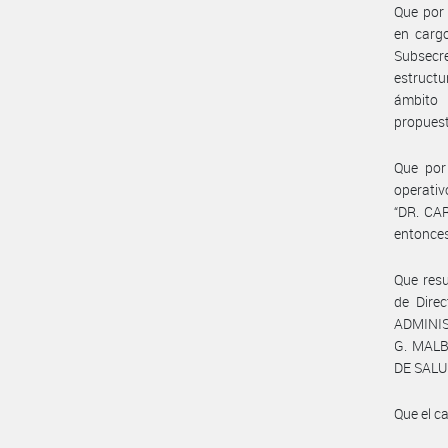
Que por 
en cargo
Subsecr
estructu
ámbito 
propuest
Que por
operati
“DR. CAR
entonce
Que resu
de Direc
ADMINIS
G. MALBR
DE SALU
Que el c