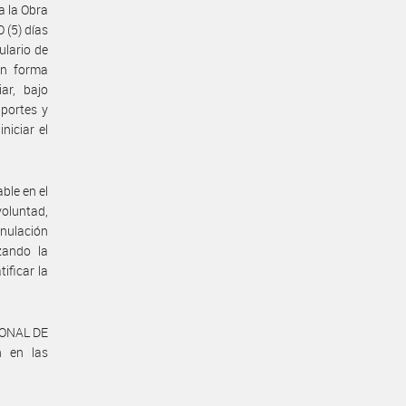
a la Obra
 (5) días
ulario de
en forma
ar, bajo
portes y
niciar el
ble en el
voluntad,
nulación
zando la
ificar la
SONAL DE
n en las