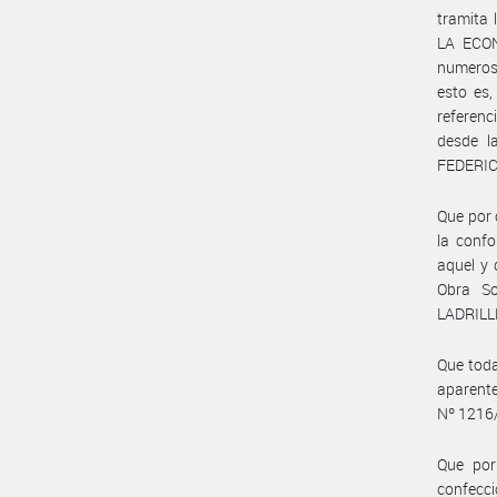
tramita
LA ECON
numeroso
esto es,
referenc
desde 
FEDERICO
Que por 
la conf
aquel y 
Obra S
LADRILLE
Que toda
aparente
Nº 1216
Que por
confecci