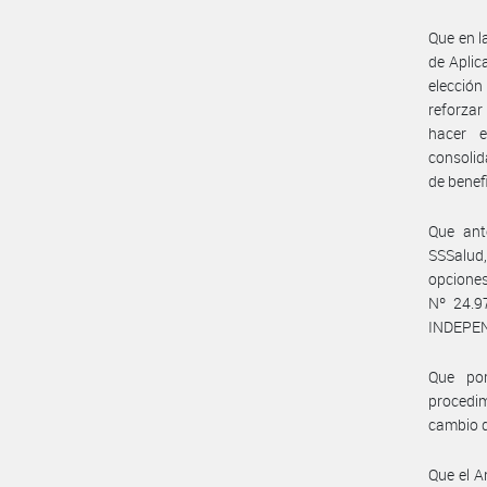
Que en l
de Aplic
elección
reforzar
hacer e
consolid
de benef
Que ant
SSSalud,
opcione
Nº 24.9
INDEPEN
Que por
procedim
cambio d
Que el A