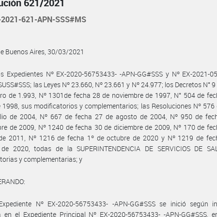
ución 621/2021
-2021-621-APN-SSS#MS
de Buenos Aires, 30/03/2021
os Expedientes Nº EX-2020-56753433- -APN-GG#SSS y Nº EX-2021-0
SS#SSS; las Leyes Nº 23.660, Nº 23.661 y Nº 24.977; los Decretos N° 9
ro de 1.993, Nº 1301de fecha 28 de noviembre de 1997, N° 504 de fec
1998, sus modificatorios y complementarios; las Resoluciones Nº 576
ulio de 2004, Nº 667 de fecha 27 de agosto de 2004, Nº 950 de fec
re de 2009, Nº 1240 de fecha 30 de diciembre de 2009, Nº 170 de fec
 de 2011, Nº 1216 de fecha 1º de octubre de 2020 y Nº 1219 de fec
e de 2020, todas de la SUPERINTENDENCIA DE SERVICIOS DE SAL
torias y complementarias; y
ERANDO:
Expediente Nº EX-2020-56753433- -APN-GG#SSS se inició según in
a en el Expediente Principal Nº EX-2020-56753433- -APN-GG#SSS, en