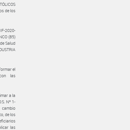
ATÓLICOS
os de los
IF-2020-
NCO (85)
 de Salud
NDUSTRIA
formar el
con las
mar a la
S. Nº 1-
e cambio
o, de los
ficiarios
licar las