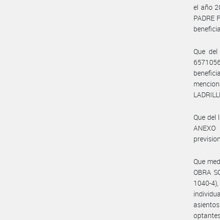
el año 
PADRE FE
beneficia
Que del
6571056
benefici
mencion
LADRILLE
Que del 
ANEXO 
previsio
Que med
OBRA SO
1040-4)
individu
asientos
optantes