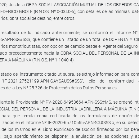
2020, desde la OBRA SOCIAL ASOCIACIÓN MUTUAL DE LOS OBREROS C
DERICO GROTE (R.N.O.S. Nº 0-0340-5), con detalles de las mismas, dat
rios, obra social de destino, entre otros.
 resultado de lo indicado anteriormente, se conformó el Informe N° 
5-APN-SG#SSS, que contiene un listado de un total de OCHENTA Y CI
arios monotributistas, con opción de cambio desde el Agente del Seguro
ado precedentemente hacia la OBRA SOCIAL DEL PERSONAL DE LA I
RA A MÁQUINA (R.N.O.S. Nº 1-1040-4).
listado del instrumento citado ut supra, se extrajo información para con
“IF-2021-27521199-APN-GAYSAUSS#SSS”, ello de conformidad 
nes de la Ley Nº 25.326 de Protección de los Datos Personales.
iante la Providencia Nº PV-2020-64953664-APN-SSS#MS, se ordenó inti
CIAL DEL PERSONAL DE LA INDUSTRIA LADRILLERA A MÁQUINA (R.N.O.
, para que remita copia certificada de los formularios de opción d
alizados en el Informe Nº IF-2020-65710565-APN-SG#SSS o, en su defect
 de los mismos en el Libro Rubricado de Opción firmados por los bene
, bajo apercibimiento de disponer la anulación de las opciones y ap