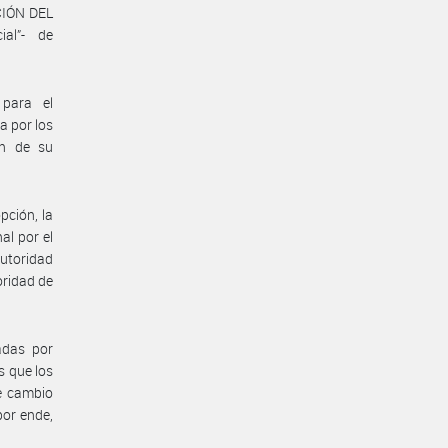
CIÓN DEL
al”- de
 para el
a por los
én de su
pción, la
al por el
autoridad
oridad de
adas por
s que los
e cambio
por ende,