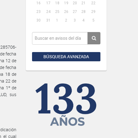
16
17
18
19
20
21
22
23
24
25
26
27
28
29
30
31
1
2
3
4
5
5285706-
 de fecha
BÚSQUEDA AVANZADA
ha 12 de
 de fecha
ha 18 de
ha 22 de
ha 1º de
UD, sus
dicación
 el cual