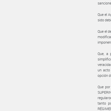
sancione
Que el A
sido deb
Que el d
modific
imponen
Que, a 
simplifi
veracida
un acto 
opción d
Que por
SUPERIN
regularo
tanto p
RÉGIMEN