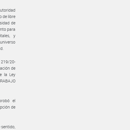
Autoridad
 de libre
esidad de
ento para
tales, y
 universo
ud.
1219/20-
zación de
e la Ley
 TRABAJO
probó el
opción de
 sentido,