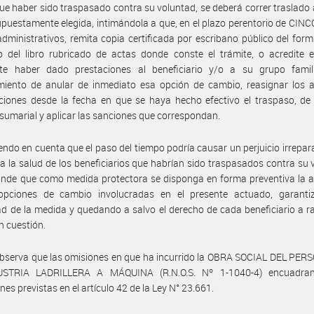
ue haber sido traspasado contra su voluntad, se deberá correr traslado 
upuestamente elegida, intimándola a que, en el plazo perentorio de CINCO
administrativos, remita copia certificada por escribano público del form
o del libro rubricado de actas donde conste el trámite, o acredite 
nte haber dado prestaciones al beneficiario y/o a su grupo famili
miento de anular de inmediato esa opción de cambio, reasignar los a
ciones desde la fecha en que se haya hecho efectivo el traspaso, de i
sumarial y aplicar las sanciones que correspondan.
endo en cuenta que el paso del tiempo podría causar un perjuicio irrepara
a la salud de los beneficiarios que habrían sido traspasados contra su 
nde que como medida protectora se disponga en forma preventiva la a
opciones de cambio involucradas en el presente actuado, garanti
ad de la medida y quedando a salvo el derecho de cada beneficiario a rat
n cuestión.
bserva que las omisiones en que ha incurrido la OBRA SOCIAL DEL PER
STRIA LADRILLERA A MÁQUINA (R.N.O.S. Nº 1-1040-4) encuadra
nes previstas en el artículo 42 de la Ley N° 23.661.