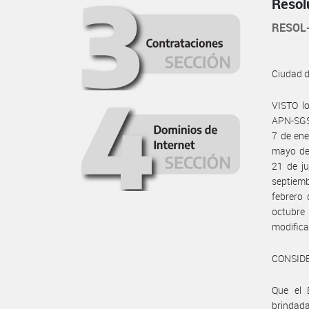
Resol
RESOL
Ciudad 
VISTO l
APN-SGSU
7 de ene
mayo de 
21 de j
septiemb
febrero
octubr
modifica
CONSID
Que el 
brindad