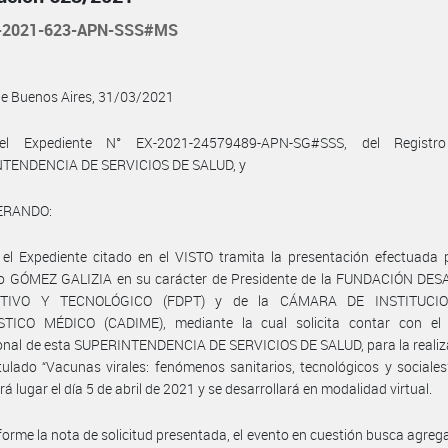
-2021-623-APN-SSS#MS
de Buenos Aires, 31/03/2021
el Expediente N° EX-2021-24579489-APN-SG#SSS, del Registr
TENDENCIA DE SERVICIOS DE SALUD, y
ERANDO:
el Expediente citado en el VISTO tramita la presentación efectuada p
mo GÓMEZ GALIZIA en su carácter de Presidente de la FUNDACIÓN DE
TIVO Y TECNOLÓGICO (FDPT) y de la CÁMARA DE INSTITUCI
TICO MÉDICO (CADIME), mediante la cual solicita contar con el 
ional de esta SUPERINTENDENCIA DE SERVICIOS DE SALUD, para la realiz
tulado “Vacunas virales: fenómenos sanitarios, tecnológicos y sociales
á lugar el día 5 de abril de 2021 y se desarrollará en modalidad virtual.
orme la nota de solicitud presentada, el evento en cuestión busca agrega