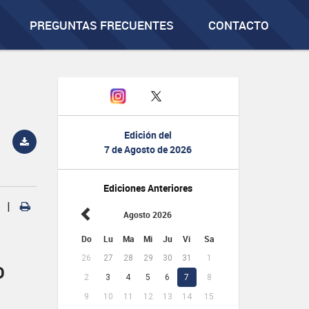
PREGUNTAS FRECUENTES
CONTACTO
Edición del
7 de Agosto de 2026
Ediciones Anteriores
|
Agosto 2026
Do
Lu
Ma
Mi
Ju
Vi
Sa
26
27
28
29
30
31
1
D
2
3
4
5
6
7
8
9
10
11
12
13
14
15