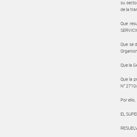
su secto
de la tr
Que res
SERVICI
Que se d
Organis
Que la G
Que la p
N° 2710/
Por ello,
EL SUPE
RESUEL