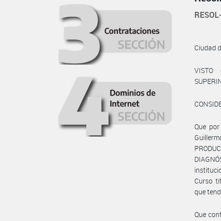
RESOL
Ciudad 
VISTO 
SUPERIN
CONSID
Que por 
Guiller
PRODUC
DIAGNÓS
instituc
Curso ti
que tendr
Que conf