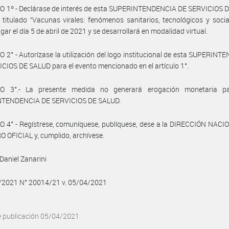
O 1º - Declárase de interés de esta SUPERINTENDENCIA DE SERVICIOS 
 titulado “Vacunas virales: fenómenos sanitarios, tecnológicos y socia
gar el día 5 de abril de 2021 y se desarrollará en modalidad virtual.
 2° - Autorízase la utilización del logo institucional de esta SUPERIN
CIOS DE SALUD para el evento mencionado en el artículo 1°.
O 3°.- La presente medida no generará erogación monetaria p
TENDENCIA DE SERVICIOS DE SALUD.
 4° - Regístrese, comuníquese, publíquese, dese a la DIRECCIÓN NACI
 OFICIAL y, cumplido, archívese.
Daniel Zanarini
4/2021 N° 20014/21 v. 05/04/2021
e publicación 05/04/2021