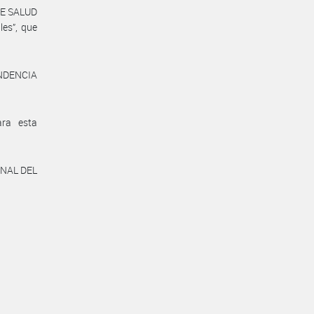
DE SALUD
les”, que
TENDENCIA
ara esta
ONAL DEL