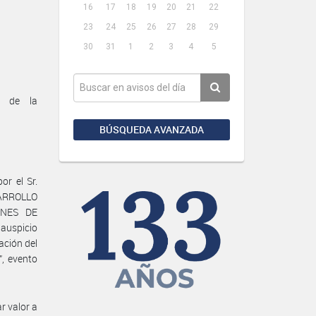
16
17
18
19
20
21
22
23
24
25
26
27
28
29
30
31
1
2
3
4
5
o de la
BÚSQUEDA AVANZADA
or el Sr.
SARROLLO
ONES DE
auspicio
ación del
”, evento
r valor a