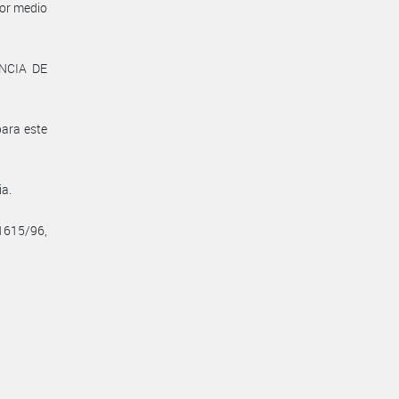
por medio
ENCIA DE
para este
ia.
 1615/96,