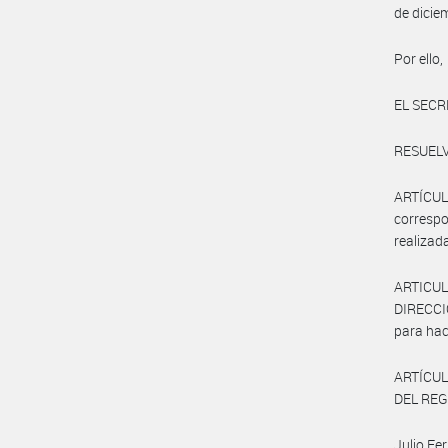
de dicie
Por ello,
EL SECR
RESUELV
ARTÍCUL
correspo
realizad
ARTICUL
DIRECCI
para hac
ARTÍCUL
DEL REG
Julio Fe