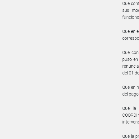
Que conf
sus mod
funcione
Que en e
correspo
Que con
puso en
renuncia
del 01 de
Que en r
del pago
Que la
COORDI
interven
Que la p