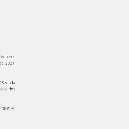
 haberes
del 2021,
S y a la
cesarios
NACIONAL