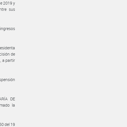
de 2019 y
ntre sus
 ingresos
esidenta
isión de
 a partir
uspensión
ARÍA DE
mado la
50 del 19