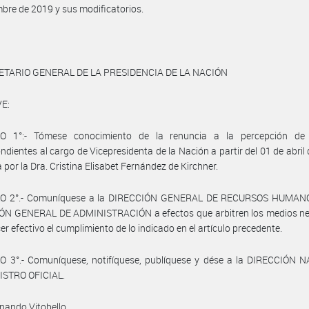
mbre de 2019 y sus modificatorios.
ETARIO GENERAL DE LA PRESIDENCIA DE LA NACIÓN
E:
O 1°:- Tómese conocimiento de la renuncia a la percepción de
ndientes al cargo de Vicepresidenta de la Nación a partir del 01 de abril 
a por la Dra. Cristina Elisabet Fernández de Kirchner.
O 2°.- Comuníquese a la DIRECCIÓN GENERAL DE RECURSOS HUMANO
ÓN GENERAL DE ADMINISTRACIÓN a efectos que arbitren los medios ne
er efectivo el cumplimiento de lo indicado en el artículo precedente.
O 3°.- Comuníquese, notifíquese, publíquese y dése a la DIRECCIÓN 
ISTRO OFICIAL.
rnando Vitobello