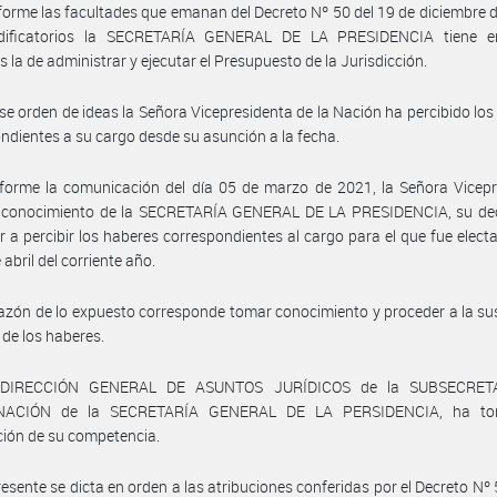
orme las facultades que emanan del Decreto Nº 50 del 19 de diciembre 
ificatorios la SECRETARÍA GENERAL DE LA PRESIDENCIA tiene e
s la de administrar y ejecutar el Presupuesto de la Jurisdicción.
se orden de ideas la Señora Vicepresidenta de la Nación ha percibido los
ndientes a su cargo desde su asunción a la fecha.
forme la comunicación del día 05 de marzo de 2021, la Señora Vicepr
 conocimiento de la SECRETARÍA GENERAL DE LA PRESIDENCIA, su dec
r a percibir los haberes correspondientes al cargo para el que fue electa,
 abril del corriente año.
azón de lo expuesto corresponde tomar conocimiento y proceder a la s
 de los haberes.
 DIRECCIÓN GENERAL DE ASUNTOS JURÍDICOS de la SUBSECRET
NACIÓN de la SECRETARÍA GENERAL DE LA PERSIDENCIA, ha to
ción de su competencia.
resente se dicta en orden a las atribuciones conferidas por el Decreto Nº 