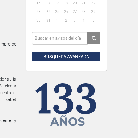
16
17
18
19
20
21
22
23
24
25
26
27
28
29
30
31
1
2
3
4
5
embre de
BÚSQUEDA AVANZADA
onal, la
ó electa
 entre el
 Elisabet
idente y