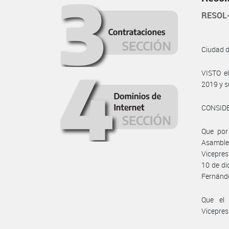
RESOL
Ciudad 
VISTO e
2019 y s
CONSID
Que por 
Asamble
Vicepres
10 de di
Fernánde
Que el 
Vicepres